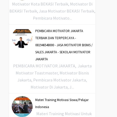
Motivator Kota BEKASI Terbaik, Motivator Di
BEKASI Terbaik, Jasa Motivator BEKASI Terbaik,
Pembicara Motivato...
PEMBICARA MOTIVATOR JAKARTA
TERBAIK DAN TERPERCAYA -
081946548000 - JASA MOTIVATOR BISNIS /
SALES JAKARTA - SEKOLAH MOTIVATOR
JAKARTA
PEMBICARA MOTIVATOR JAKARTA, Jakarta
Motivator Toastmaster, Motivator Bisnis
Jakarta, Pembicara Motivator Jakarta,
Motivator Di Jakarta, J...
Materi Training Motivasi Siswa/Pelajar
Indonesia
Materi Training Motivasi Untuk