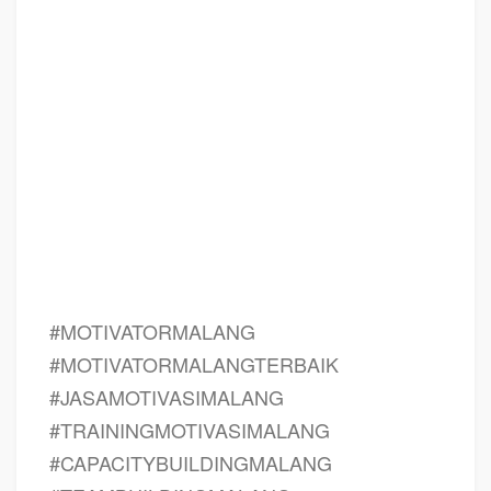
tema seminar motivasi MALANG, tema training motivasi pelajar MALANG,
tema training motivasi mahasiswa MALANG, materi training motivasi untuk
siswa ppt MALANG, contoh judul pelatihan, tema seminar motivasi untuk
mahasiswa MALANG, materi motivasi sukses MALANG, silabus training
MALANG, motivasi kinerja karyawan MALANG, bahan motivasi karyawan
MALANG, motivasi kinerja karyawan MALANG, motivasi kerja karyawan
MALANG, cara memberi motivasi karyawan dalam bisnis internasional
MALANG, cara dan upaya meningkatkan motivasi kerja karyawan MALANG,
judul MALANG, training motivasi MALANG, kelas motivasi MALANG
#MOTIVATORMALANG
#MOTIVATORMALANGTERBAIK
#JASAMOTIVASIMALANG
#TRAININGMOTIVASIMALANG
#CAPACITYBUILDINGMALANG