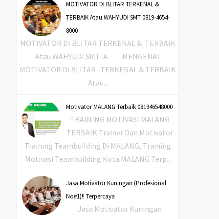
MOTIVATOR DI BLITAR TERKENAL &
TERBAIK Atau WAHYUDI SMT 0819-4654-
8000
MOTIVATOR DI BLITAR TERKENAL & TERBAIK
Atau WAHYUDI SMT A. MENGENAL
MOTIVATOR Di BLITAR TERKENAL & TERBAIK
Atau...
Motivator MALANG Terbaik 081946548000
TRAINING MOTIVASI MALANG
TERBAIK Trainer Dan Motivator
Training Teambuilding Di MALANG, Training
Motivasi Teambuilding Kota MALANG Terp...
Jasa Motivator Kuningan (Profesional
No#1)!! Terpercaya
Jasa Motivator Kuningan