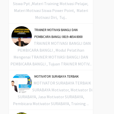
Siswa Ppt ,Materi Training Motivasi Pelajar,
Materi Motivasi Siswa Power Point, Materi
Motivasi Diri, Tuj...
TRAINER MOTIVASI BANGLI DAN
PEMBICARA BANGLI 0819-4654-8000
TRAINER MOTIVASI BANGLI DAN
PEMBICARA BANGLI , Modul Pelatihan
Mengenai TRAINER MOTIVASI BANGLI DAN
PEMBICARA BANGLI , Tujuan TRAINER MOTIV...
MOTIVATOR SURABAYA TERBAIK
MOTIVATOR SURABAYA TERBAIK
SURABAYA Motivator, Motivator Di
SURABAYA, Jasa Motivator SURABAYA,
Pembicara Motivator SURABAYA, Training ...