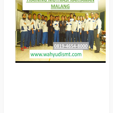
TRAINING MOTIVASI KARYAWAN MALANG
, modul pelatihan mengenai
TRAINING MOTIVASI KARYAWAN MALANG
, tujuan
TRAINING MOTIVASI
KARYAWAN MALANG
, judul TRAINING MOTIVASI KARYAWAN MALANG,
judul training untuk karyawan MALANG, training motivasi mahasiswa
MALANG, silabus training, modul pelatihan motivasi kerja pdf MALANG,
motivasi kinerja karyawan MALANG, judul motivasi terbaik MALANG, contoh