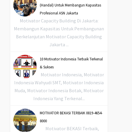
(Handal) Untuk Membangun Kapasitas
Profesional ASN Jakarta
Motivator Capacity Building Di Jakarta:
Membangun Kapasitas Untuk Pembangunan
Berkelanjutan Motivator Capacity Building
Jakarta ...
10 Motivator Indonesia Terbaik Terkenal
& Sukses
Motivator Indonesia, Motivator
Indonesia Wahyudi SMT, Motivator Indonesia
Muda, Motivator Indonesia Botak, Motivator
Indonesia Yang Terkenal...
MOTIVATOR BEKASI TERBAIK 0819-4654-
8000
Motivator BEKASI Terbaik,