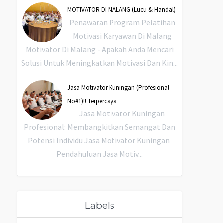
MOTIVATOR DI MALANG (Lucu & Handal)
Penawaran Program Pelatihan
Motivasi Karyawan Di Malang
Motivator Di Malang - Apakah Anda Mencari
Solusi Untuk Meningkatkan Motivasi Dan Kin...
Jasa Motivator Kuningan (Profesional
No#1)!! Terpercaya
Jasa Motivator Kuningan
Profesional: Membangkitkan Semangat Dan
Potensi Individu Jasa Motivator Kuningan
Pendahuluan Jasa Motiv...
Labels