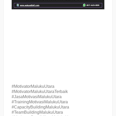
Jasa Training MOTIVASI PERUSAHAAN MALUKU UTARA, Jasa Training
Teambuilding PERUSAHAAN MALUKU UTARA, Hubungi Kami :
081946548000
Jasa Motivasi Perusahaan MALUKU UTARA, Jasa Motivasi
Perusahaan kota MALUKU UTARA, Jasa Motivasi Perusahaan Di MALUKU
UTARA, Jasa Motivasi Perusahaan MALUKU UTARA, Jasa Pembicara
Motivasi Perusahaan MALUKU UTARA, Jasa Training Motivasi
Perusahaan MALUKU UTARA, Jasa Motivator Terkenal Perusahaan MALUKU
UTARA
,
Jasa
Motivator Keren Perusahaan
MALUKU UTARA
, Sekolah
Motivator Di
MALUKU UTARA
, Daftar Motivator Perusahaan Di
MALUKU
UTARA
, Nama Motivator Perusahaan Di kota
MALUKU UTARA
,
Jasa
Seminar Motivasi Perusahaan
MALUKU UTARA
#MotivatorMalukuUtara
#MotivatorMalukuUtaraTerbaik
#JasaMotivasiMalukuUtara
#TrainingMotivasiMalukuUtara
#CapacityBuildingMalukuUtara
#TeamBuildingMalukuUtara