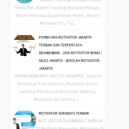
Siswa Ppt ,Materi Training Motivasi Pelajar,
Materi Motivasi Siswa Power Point, Materi
Motivasi Diri, Tuj...
PEMBICARA MOTIVATOR JAKARTA
TERBAIK DAN TERPERCAYA -
081946548000 - JASA MOTIVATOR BISNIS /
SALES JAKARTA - SEKOLAH MOTIVATOR
JAKARTA
PEMBICARA MOTIVATOR JAKARTA, Jakarta
Motivator Toastmaster, Motivator Bisnis
Jakarta, Pembicara Motivator Jakarta,
Motivator Di Jakarta, J...
MOTIVATOR SURABAYA TERBAIK
MOTIVATOR SURABAYA TERBAIK
SURABAYA Motivator, Motivator Di