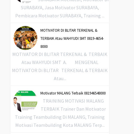
SURABAYA, Jasa Motivator SURABAYA,
Pembicara Motivator SURABAYA, Training ...
MOTIVATOR DI BLITAR TERKENAL &
TERBAIK Atau WAHYUDI SMT 0819-4654-
8000
MOTIVATOR DI BLITAR TERKENAL & TERBAIK
Atau WAHYUDI SMT A. MENGENAL
MOTIVATOR Di BLITAR TERKENAL & TERBAIK
Atau...
Motivator MALANG Terbaik 081946548000
TRAINING MOTIVASI MALANG
TERBAIK Trainer Dan Motivator
Training Teambuilding Di MALANG, Training
Motivasi Teambuilding Kota MALANG Terp...