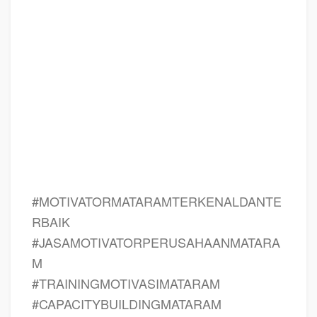
training motivasi untuk siswa ppt MATARAM, contoh judul pelatihan, tema
seminar motivasi untuk mahasiswa MATARAM, materi motivasi sukses
MATARAM, silabus training MATARAM, motivasi kinerja karyawan MATARAM,
bahan motivasi karyawan MATARAM, motivasi kinerja karyawan MATARAM,
motivasi kerja karyawan MATARAM, cara memberi motivasi karyawan dalam
bisnis internasional MATARAM, cara dan upaya meningkatkan motivasi kerja
karyawan MATARAM, judul MATARAM, training motivasi MATARAM, kelas
motivasi MATARAM
#MOTIVATORMATARAMTERKENALDANTE
RBAIK
#JASAMOTIVATORPERUSAHAANMATARA
M
#TRAININGMOTIVASIMATARAM
#CAPACITYBUILDINGMATARAM