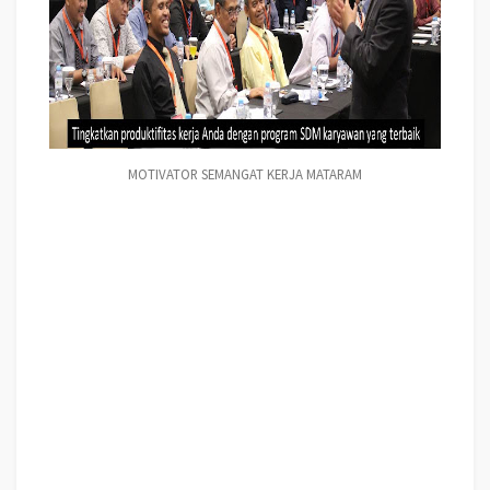
MOTIVATOR SEMANGAT KERJA MATARAM
MOTIVATOR SEMANGAT KERJA MATARAM
, modul pelatihan mengenai
MOTIVATOR SEMANGAT KERJA MATARAM
, tujuan
MOTIVATOR
SEMANGAT KERJA MATARAM
, judul
MOTIVATOR SEMANGAT KERJA
MATARAM
, judul training untuk karyawan MATARAM, training motivasi
mahasiswa MATARAM, silabus training, modul pelatihan motivasi kerja pdf
MATARAM, motivasi kinerja karyawan MATARAM, judul motivasi terbaik
MATARAM, contoh tema seminar motivasi MATARAM, tema training motivasi
pelajar MATARAM, tema training motivasi mahasiswa MATARAM, materi