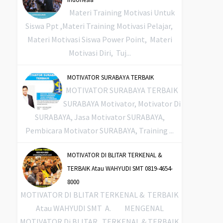
Materi Training Motivasi Untuk
Siswa Ppt ,Materi Training Motivasi Pelajar,
Materi Motivasi Siswa Power Point, Materi
Motivasi Diri, Tuj...
MOTIVATOR SURABAYA TERBAIK
MOTIVATOR SURABAYA TERBAIK
SURABAYA Motivator, Motivator Di
SURABAYA, Jasa Motivator SURABAYA,
Pembicara Motivator SURABAYA, Training ...
MOTIVATOR DI BLITAR TERKENAL &
TERBAIK Atau WAHYUDI SMT 0819-4654-
8000
MOTIVATOR DI BLITAR TERKENAL & TERBAIK
Atau WAHYUDI SMT A. MENGENAL
MOTIVATOR Di BLITAR TERKENAL & TERBAIK