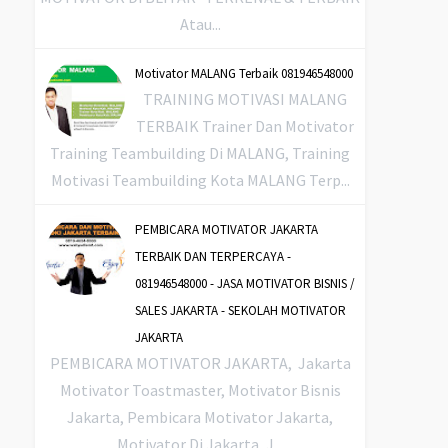
Atau...
Motivator MALANG Terbaik 081946548000
TRAINING MOTIVASI MALANG
TERBAIK Trainer Dan Motivator
Training Teambuilding Di MALANG, Training
Motivasi Teambuilding Kota MALANG Terp...
PEMBICARA MOTIVATOR JAKARTA
TERBAIK DAN TERPERCAYA -
081946548000 - JASA MOTIVATOR BISNIS /
SALES JAKARTA - SEKOLAH MOTIVATOR
JAKARTA
PEMBICARA MOTIVATOR JAKARTA, Jakarta
Motivator Toastmaster, Motivator Bisnis
Jakarta, Pembicara Motivator Jakarta,
Motivator Di Jakarta, J...