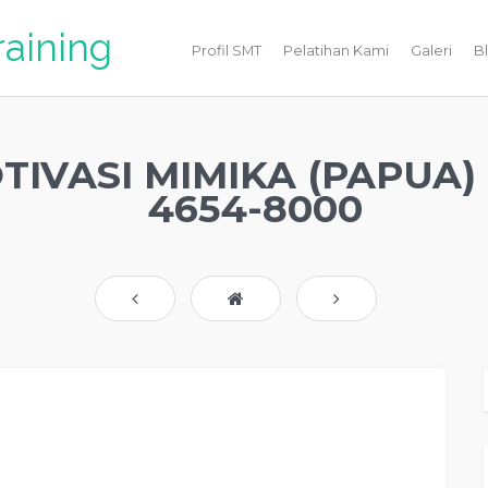
raining
Profil SMT
Pelatihan Kami
Galeri
B
TIVASI MIMIKA (PAPUA) 
4654-8000
pelatihan mengenai
TRAINING MOTIVASI MIMIKA (PAPUA) TERBAIK,
tujuan
TRAINING MOTIVASI MIMIKA (PAPUA) TERBAIK,
judul training untuk MIMIKA