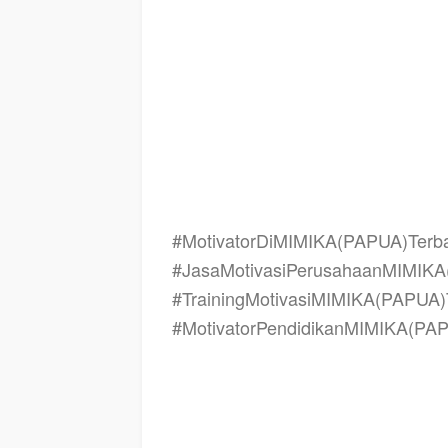
Terbaik, motivasi kinerja MIMIKA (PAPUA) Terbaik, judul
(PAPUA) Terbaik, tema training motivasi pelajar MIMIKA (
training motivasi untuk siswa ppt MIMIKA (PAPUA) Terbaik
Terbaik, materi motivasi sukses MIMIKA (PAPUA) Terbaik, s
bahan motivasi MIMIKA (PAPUA) Terbaik, motivasi kinerja
motivasi dalam bisnis internasional MIMIKA (PAPUA) Terb
MIMIKA (PAPUA) Terbaik, training motivasi MIMIKA (PAPUA)
#MotivatorDiMIMIKA(PAPUA)Terba
#JasaMotivasiPerusahaanMIMIK
#TrainingMotivasiMIMIKA(PAPUA)
#MotivatorPendidikanMIMIKA(PAP