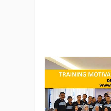
(PAPUA) Terbaik, training motivasi mahasiswa MIMIKA (PAPU
Terbaik, motivasi kinerja MIMIKA (PAPUA) Terbaik, judul
(PAPUA) Terbaik, tema training motivasi pelajar MIMIKA (
training motivasi untuk siswa ppt MIMIKA (PAPUA) Terbaik
Terbaik, materi motivasi sukses MIMIKA (PAPUA) Terbaik, s
bahan motivasi MIMIKA (PAPUA) Terbaik, motivasi kinerja
motivasi dalam bisnis internasional MIMIKA (PAPUA) Terb
MIMIKA (PAPUA) Terbaik, training motivasi MIMIKA (PAPUA)