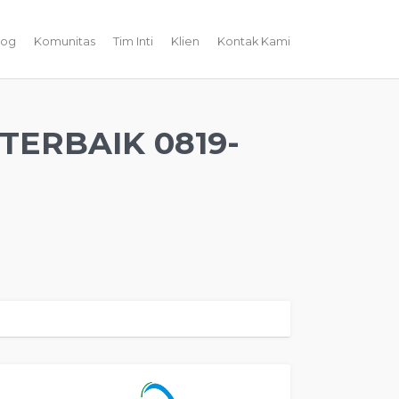
log
Komunitas
Tim Inti
Klien
Kontak Kami
TERBAIK 0819-