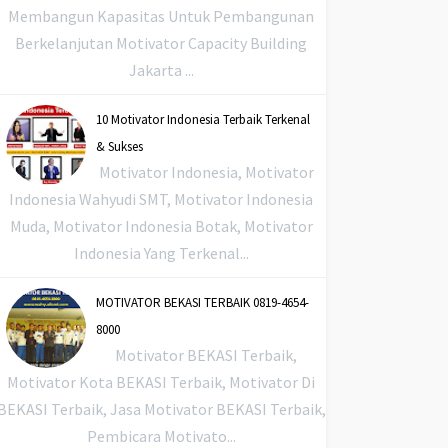
Membangun Kapasitas Untuk Pembangunan
Berkelanjutan Motivator Capacity Building
Jakarta ...
10 Motivator Indonesia Terbaik Terkenal
& Sukses
Motivator Indonesia, Motivator
Indonesia Wahyudi SMT, Motivator Indonesia
Muda, Motivator Indonesia Botak, Motivator
Indonesia Yang Terkenal...
MOTIVATOR BEKASI TERBAIK 0819-4654-
8000
Motivator BEKASI Terbaik,
Motivator Kota BEKASI Terbaik, Motivator Di
BEKASI Terbaik, Jasa Motivator BEKASI Terbaik,
Pembicara Motivato...