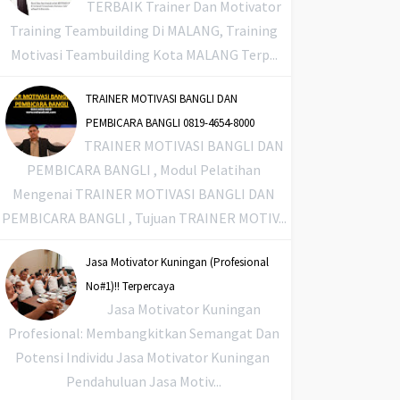
TERBAIK Trainer Dan Motivator
Training Teambuilding Di MALANG, Training
Motivasi Teambuilding Kota MALANG Terp...
TRAINER MOTIVASI BANGLI DAN
PEMBICARA BANGLI 0819-4654-8000
TRAINER MOTIVASI BANGLI DAN
PEMBICARA BANGLI , Modul Pelatihan
Mengenai TRAINER MOTIVASI BANGLI DAN
PEMBICARA BANGLI , Tujuan TRAINER MOTIV...
Jasa Motivator Kuningan (Profesional
No#1)!! Terpercaya
Jasa Motivator Kuningan
Profesional: Membangkitkan Semangat Dan
Potensi Individu Jasa Motivator Kuningan
Pendahuluan Jasa Motiv...