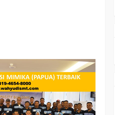
A) Terbaik, silabus training, modul pelatihan motivasi kerja pdf MIMIKA (PAPUA)
 motivasi terbaik MIMIKA (PAPUA) Terbaik, contoh tema seminar motivasi MIMIKA
PAPUA) Terbaik, tema training motivasi mahasiswa MIMIKA (PAPUA) Terbaik, materi
, contoh judul pelatihan, tema seminar motivasi untuk mahasiswa MIMIKA (PAPUA)
ilabus training MIMIKA (PAPUA) Terbaik, motivasi kinerja MIMIKA (PAPUA) Terbaik,
 MIMIKA (PAPUA) Terbaik, motivasi kerja MIMIKA (PAPUA) Terbaik, cara memberi
aik, cara dan upaya meningkatkan motivasi kerja MIMIKA (PAPUA) Terbaik, judul
 Terbaik, kelas motivasi MIMIKA (PAPUA) Terbaik