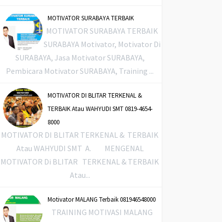
MOTIVATOR SURABAYA TERBAIK
MOTIVATOR SURABAYA TERBAIK
SURABAYA Motivator, Motivator Di
SURABAYA, Jasa Motivator SURABAYA,
Pembicara Motivator SURABAYA, Training ...
MOTIVATOR DI BLITAR TERKENAL &
TERBAIK Atau WAHYUDI SMT 0819-4654-
8000
MOTIVATOR DI BLITAR TERKENAL & TERBAIK
Atau WAHYUDI SMT A. MENGENAL
MOTIVATOR Di BLITAR TERKENAL & TERBAIK
Atau...
Motivator MALANG Terbaik 081946548000
TRAINING MOTIVASI MALANG