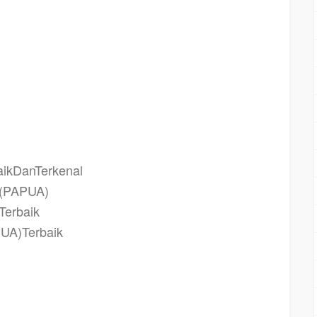
 motivasi terbaik MIMIKA (PAPUA) Terbaik, contoh tema seminar motivasi MIMIKA
PAPUA) Terbaik, tema training motivasi mahasiswa MIMIKA (PAPUA) Terbaik, materi
, contoh judul pelatihan, tema seminar motivasi untuk mahasiswa MIMIKA (PAPUA)
ilabus training MIMIKA (PAPUA) Terbaik, motivasi kinerja MIMIKA (PAPUA) Terbaik,
 MIMIKA (PAPUA) Terbaik, motivasi kerja MIMIKA (PAPUA) Terbaik, cara memberi
aik, cara dan upaya meningkatkan motivasi kerja MIMIKA (PAPUA) Terbaik, judul
 Terbaik, kelas motivasi MIMIKA (PAPUA) Terbaik
ikDanTerkenal
A(PAPUA)
Terbaik
UA)Terbaik