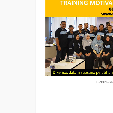
TRAINING MO
TRAINING MOTIVASI MIMIKA (PAPUA) TERBAIK,
modul 
TRAINING MOTIVASI MIMIKA (PAPUA) TERBAIK,
judul
(PAPUA) Terbaik, training motivasi mahasiswa MIMIKA (PAPU