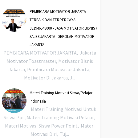
PEMBICARA MOTIVATOR JAKARTA
TERBAIK DAN TERPERCAYA -
081946548000 - JASA MOTIVATOR BISNIS /
SALES JAKARTA - SEKOLAH MOTIVATOR
JAKARTA
PEMBICARA MOTIVATOR JAKARTA, Jakarta
Motivator Toastmaster, Motivator Bisnis
Jakarta, Pembicara Motivator Jakarta,
Motivator Di Jakarta, J...
Materi Training Motivasi Siswa/Pelajar
Indonesia
Materi Training Motivasi Untuk
Siswa Ppt ,Materi Training Motivasi Pelajar,
Materi Motivasi Siswa Power Point, Materi
Motivasi Diri, Tuj...