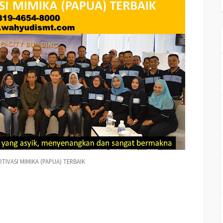
TIVASI MIMIKA (PAPUA) TERBAIK
pelatihan mengenai
TRAINING MOTIVASI MIMIKA (PAPUA) TERBAIK,
tujuan
TRAINING MOTIVASI MIMIKA (PAPUA) TERBAIK,
judul training untuk MIMIKA
A) Terbaik, silabus training, modul pelatihan motivasi kerja pdf MIMIKA (PAPUA)