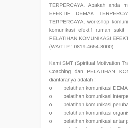
TERPERCAYA. Apakah anda m
EFEKTIF DEMAK TERPERCAYA,
TERPERCAYA, workshop komunika
komunikasi efektif rumah sa
PELATIHAN KOMUNIKASI EFEKTI
(WA/TLP : 0819-4654-8000)
Kami SMT (Spiritual Motivation 
Coaching dan PELATIHAN K
diantaranya adalah :
o
pelatihan komunikasi DE
o
pelatihan komunikasi inter
o
pelatihan komunikasi peru
o
pelatihan komunikasi orga
o
pelatihan komunikasi antar