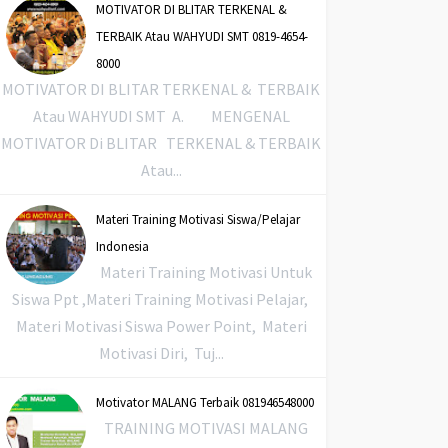
MOTIVATOR DI BLITAR TERKENAL &
TERBAIK Atau WAHYUDI SMT 0819-4654-
8000
MOTIVATOR DI BLITAR TERKENAL & TERBAIK
Atau WAHYUDI SMT A. MENGENAL
MOTIVATOR Di BLITAR TERKENAL & TERBAIK
Atau...
Materi Training Motivasi Siswa/Pelajar
Indonesia
Materi Training Motivasi Untuk
Siswa Ppt ,Materi Training Motivasi Pelajar,
Materi Motivasi Siswa Power Point, Materi
Motivasi Diri, Tuj...
Motivator MALANG Terbaik 081946548000
TRAINING MOTIVASI MALANG