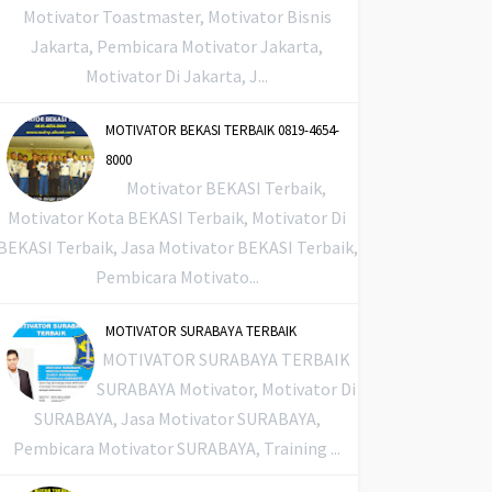
Motivator Toastmaster, Motivator Bisnis
Jakarta, Pembicara Motivator Jakarta,
Motivator Di Jakarta, J...
MOTIVATOR BEKASI TERBAIK 0819-4654-
8000
Motivator BEKASI Terbaik,
Motivator Kota BEKASI Terbaik, Motivator Di
BEKASI Terbaik, Jasa Motivator BEKASI Terbaik,
Pembicara Motivato...
MOTIVATOR SURABAYA TERBAIK
MOTIVATOR SURABAYA TERBAIK
SURABAYA Motivator, Motivator Di
SURABAYA, Jasa Motivator SURABAYA,
Pembicara Motivator SURABAYA, Training ...