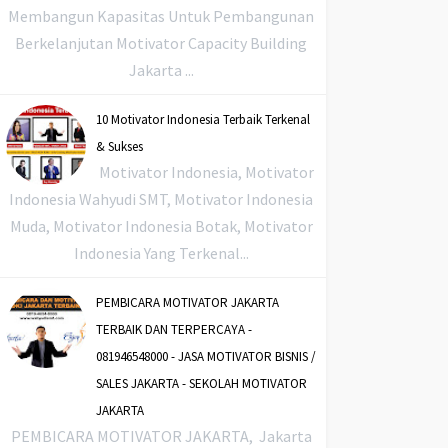
Membangun Kapasitas Untuk Pembangunan
Berkelanjutan Motivator Capacity Building
Jakarta ...
10 Motivator Indonesia Terbaik Terkenal
& Sukses
Motivator Indonesia, Motivator
Indonesia Wahyudi SMT, Motivator Indonesia
Muda, Motivator Indonesia Botak, Motivator
Indonesia Yang Terkenal...
PEMBICARA MOTIVATOR JAKARTA
TERBAIK DAN TERPERCAYA -
081946548000 - JASA MOTIVATOR BISNIS /
SALES JAKARTA - SEKOLAH MOTIVATOR
JAKARTA
PEMBICARA MOTIVATOR JAKARTA, Jakarta