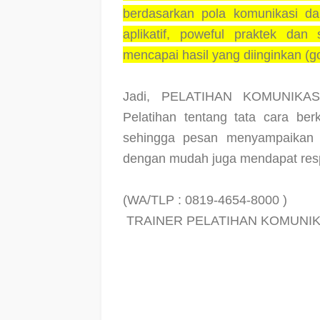
berdasarkan pola komunikasi d
aplikatif, poweful praktek dan
mencapai hasil yang diinginkan (goa
Jadi, PELATIHAN KOMUNIKA
Pelatihan tentang tata cara berk
sehingga pesan menyampaikan i
dengan mudah juga mendapat resp
(WA/TLP : 0819-4654-8000 )
TRAINER PELATIHAN KOMUNIK