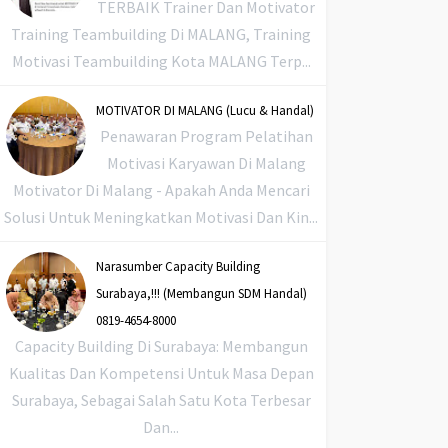
TERBAIK Trainer Dan Motivator
Training Teambuilding Di MALANG, Training
Motivasi Teambuilding Kota MALANG Terp...
MOTIVATOR DI MALANG (Lucu & Handal)
Penawaran Program Pelatihan
Motivasi Karyawan Di Malang
Motivator Di Malang - Apakah Anda Mencari
Solusi Untuk Meningkatkan Motivasi Dan Kin...
Narasumber Capacity Building
Surabaya,!!! (Membangun SDM Handal)
0819-4654-8000
Capacity Building Di Surabaya: Membangun
Kualitas Dan Kompetensi Untuk Masa Depan
Surabaya, Sebagai Salah Satu Kota Terbesar
Dan...