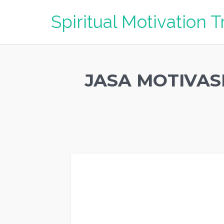
Spiritual Motivation T
JASA MOTIVASI
Jasa Motivasi Perusahaan KABUPATEN SIAK RIAU, Jasa M
KABUPATEN SIAK RIAU, Jasa Motivasi Perusahaan KABU
RIAU, Jasa Training Motivasi Perusahaan KABUPATEN SIA