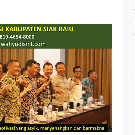
ekolah Motivasi Di KABUPATEN SIAK RIAU, Daftar Motivator Perusahaan Di
kota KABUPATEN SIAK RIAU, Seminar Motivasi Perusahaan KABUPATEN SIAK