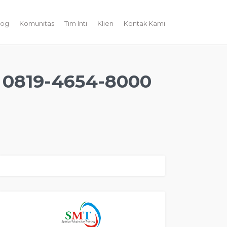
log
Komunitas
Tim Inti
Klien
Kontak Kami
0819-4654-8000