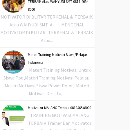
TERBAIK Atau WAHYUDI SMT 0819-4654-
8000
MOTIVATOR DI BLITAR TERKENAL & TERBAIK
Atau WAHYUDI SMT A. MENGENAL
MOTIVATOR Di BLITAR TERKENAL & TERBAIK
Atau...
Materi Training Motivasi Siswa/Pelajar
Indonesia
Materi Training Motivasi Untuk
Siswa Ppt ,Materi Training Motivasi Pelajar,
Materi Motivasi Siswa Power Point, Materi
Motivasi Diri, Tuj...
Motivator MALANG Terbaik 081946548000
TRAINING MOTIVASI MALANG
TERBAIK Trainer Dan Motivator