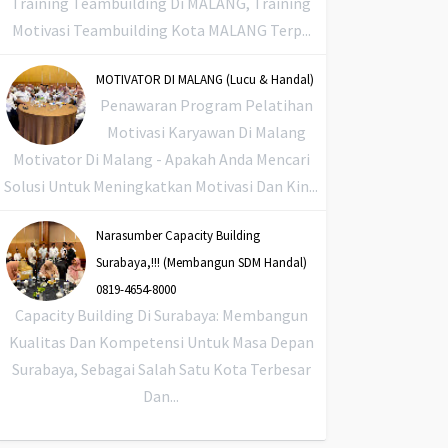
Training Teambuilding Di MALANG, Training
Motivasi Teambuilding Kota MALANG Terp...
MOTIVATOR DI MALANG (Lucu & Handal)
Penawaran Program Pelatihan
Motivasi Karyawan Di Malang
Motivator Di Malang - Apakah Anda Mencari
Solusi Untuk Meningkatkan Motivasi Dan Kin...
Narasumber Capacity Building
Surabaya,!!! (Membangun SDM Handal)
0819-4654-8000
Capacity Building Di Surabaya: Membangun
Kualitas Dan Kompetensi Untuk Masa Depan
Surabaya, Sebagai Salah Satu Kota Terbesar
Dan...