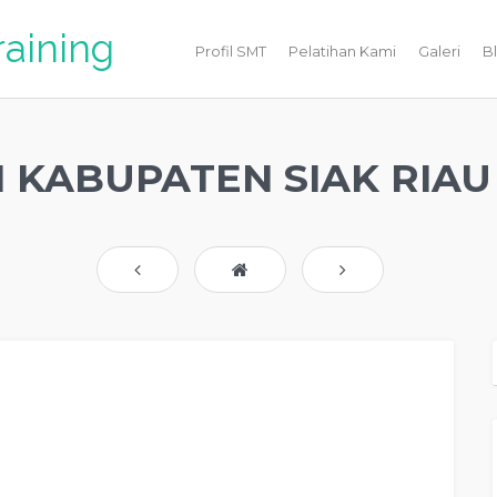
raining
Profil SMT
Pelatihan Kami
Galeri
B
 KABUPATEN SIAK RIAU 
otivasi Perusahaan Kota KABUPATEN SIAK RIAU, Jasa Motivasi Perusahaan Di
PATEN SIAK RIAU, Jasa Pembicara Motivasi Perusahaan KABUPATEN SIAK
K RIAU, Jasa Motivasi Terkenal Perusahaan KABUPATEN SIAK RIAU, Jasa