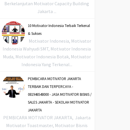
Berkelanjutan Motivator Capacity Building
Jakarta ...
10 Motivator Indonesia Terbaik Terkenal
& Sukses
Motivator Indonesia, Motivator
Indonesia Wahyudi SMT, Motivator Indonesia
Muda, Motivator Indonesia Botak, Motivator
Indonesia Yang Terkenal...
PEMBICARA MOTIVATOR JAKARTA
TERBAIK DAN TERPERCAYA -
081946548000 - JASA MOTIVATOR BISNIS /
SALES JAKARTA - SEKOLAH MOTIVATOR
JAKARTA
PEMBICARA MOTIVATOR JAKARTA, Jakarta
Motivator Toastmaster, Motivator Bisnis