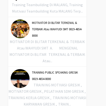
Training Teambuilding Di MALANG, Training
Motivasi Teambuilding Kota MALANG Terp...
MOTIVATOR DI BLITAR TERKENAL &
TERBAIK Atau WAHYUDI SMT 0819-4654-
8000
MOTIVATOR DI BLITAR TERKENAL & TERBAIK
Atau WAHYUDI SMT A. MENGENAL
MOTIVATOR Di BLITAR TERKENAL & TERBAIK
Atau...
TRAINING PUBLIC SPEAKING GRESIK
0819-4654-8000
TRAINING MOTIVASI GRESIK ,
MOTIVATOR GRESIK , PELATIHAN SDM GRESIK ,
TRAINING KERJA GRESIK , TRAINING MOTIVASI
KARYAWAN GRESIK , TRAIN...