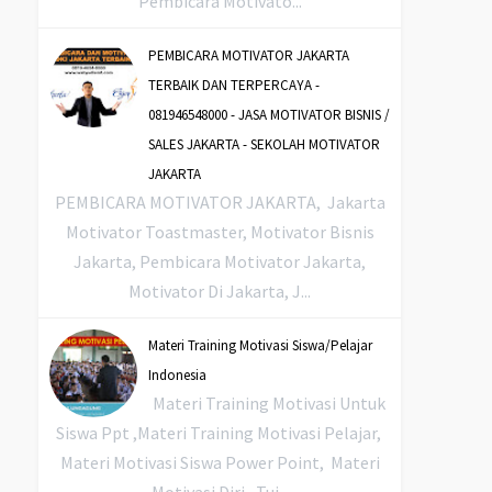
Pembicara Motivato...
PEMBICARA MOTIVATOR JAKARTA
TERBAIK DAN TERPERCAYA -
081946548000 - JASA MOTIVATOR BISNIS /
SALES JAKARTA - SEKOLAH MOTIVATOR
JAKARTA
PEMBICARA MOTIVATOR JAKARTA, Jakarta
Motivator Toastmaster, Motivator Bisnis
Jakarta, Pembicara Motivator Jakarta,
Motivator Di Jakarta, J...
Materi Training Motivasi Siswa/Pelajar
Indonesia
Materi Training Motivasi Untuk
Siswa Ppt ,Materi Training Motivasi Pelajar,
Materi Motivasi Siswa Power Point, Materi
Motivasi Diri, Tuj...