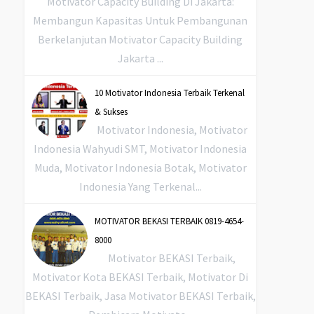
Motivator Capacity Building Di Jakarta:
Membangun Kapasitas Untuk Pembangunan
Berkelanjutan Motivator Capacity Building
Jakarta ...
10 Motivator Indonesia Terbaik Terkenal
& Sukses
Motivator Indonesia, Motivator
Indonesia Wahyudi SMT, Motivator Indonesia
Muda, Motivator Indonesia Botak, Motivator
Indonesia Yang Terkenal...
MOTIVATOR BEKASI TERBAIK 0819-4654-
8000
Motivator BEKASI Terbaik,
Motivator Kota BEKASI Terbaik, Motivator Di
BEKASI Terbaik, Jasa Motivator BEKASI Terbaik,