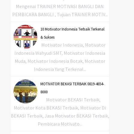
Mengenai TRAINER MOTIVASI BANGLI DAN
PEMBICARA BANGLI , Tujuan TRAINER MOTIV...
10 Motivator Indonesia Terbaik Terkenal
& Sukses
Motivator Indonesia, Motivator
Indonesia Wahyudi SMT, Motivator Indonesia
Muda, Motivator Indonesia Botak, Motivator
Indonesia Yang Terkenal...
MOTIVATOR BEKASI TERBAIK 0819-4654-
8000
Motivator BEKASI Terbaik,
Motivator Kota BEKASI Terbaik, Motivator Di
BEKASI Terbaik, Jasa Motivator BEKASI Terbaik,
Pembicara Motivato...