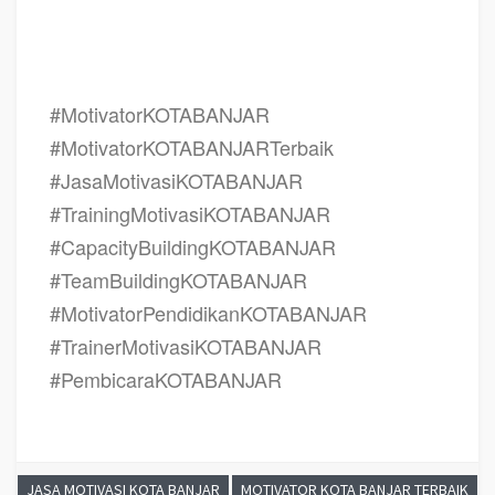
BANJAR TERBAIK, Seminar Motivasi KOTA BANJAR TERBAIK
#MotivatorKOTABANJAR
#MotivatorKOTABANJARTerbaik
#JasaMotivasiKOTABANJAR
#TrainingMotivasiKOTABANJAR
#CapacityBuildingKOTABANJAR
#TeamBuildingKOTABANJAR
#MotivatorPendidikanKOTABANJAR
#TrainerMotivasiKOTABANJAR
#PembicaraKOTABANJAR
JASA MOTIVASI KOTA BANJAR
MOTIVATOR KOTA BANJAR TERBAIK