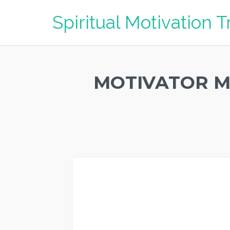
Spiritual Motivation T
MOTIVATOR M
Motivator MAHAKAM ULU Terbaik, Motivator Kota MAHAK
ULU Terbaik, Pembicara Motivator MAHAKAM ULU Terbaik
Terbaik, Motivator keren MAHAKAM ULU Terbaik, Sekolah