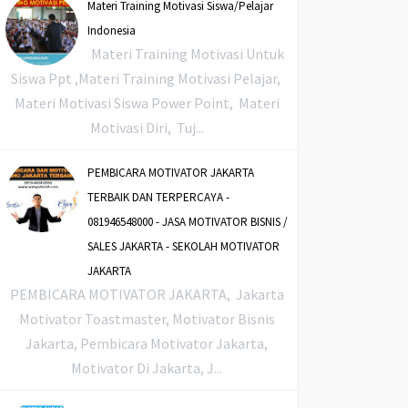
Materi Training Motivasi Siswa/Pelajar
Indonesia
Materi Training Motivasi Untuk
Siswa Ppt ,Materi Training Motivasi Pelajar,
Materi Motivasi Siswa Power Point, Materi
Motivasi Diri, Tuj...
PEMBICARA MOTIVATOR JAKARTA
TERBAIK DAN TERPERCAYA -
081946548000 - JASA MOTIVATOR BISNIS /
SALES JAKARTA - SEKOLAH MOTIVATOR
JAKARTA
PEMBICARA MOTIVATOR JAKARTA, Jakarta
Motivator Toastmaster, Motivator Bisnis
Jakarta, Pembicara Motivator Jakarta,
Motivator Di Jakarta, J...