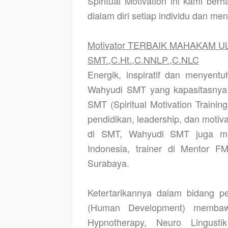
Spiritual Motivation ini kami be
dialam diri setiap individu dan m
Motivator TERBAIK MAHAKAM U
SMT.,C.Ht.,C.NNLP.,C.NLC
Energik, inspiratif dan menyentu
Wahyudi SMT yang kapasitasnya 
SMT (Spiritual Motivation Traini
pendidikan, leadership, dan moti
di SMT, Wahyudi SMT juga men
Indonesia, trainer di Mentor 
Surabaya.
Ketertarikannya dalam bidang 
(Human Development) membawa
Hypnotherapy, Neuro Lingust