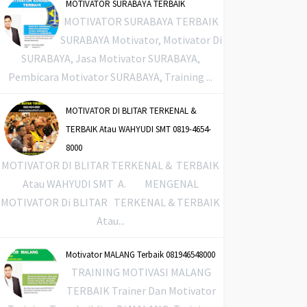
MOTIVATOR SURABAYA TERBAIK
MOTIVATOR SURABAYA TERBAIK
SURABAYA Motivator, Motivator Di
SURABAYA, Jasa Motivator SURABAYA,
Pembicara Motivator SURABAYA, Training ...
MOTIVATOR DI BLITAR TERKENAL &
TERBAIK Atau WAHYUDI SMT 0819-4654-
8000
MOTIVATOR DI BLITAR TERKENAL & TERBAIK
Atau WAHYUDI SMT A. MENGENAL
MOTIVATOR Di BLITAR TERKENAL & TERBAIK
Atau...
Motivator MALANG Terbaik 081946548000
TRAINING MOTIVASI MALANG
TERBAIK Trainer Dan Motivator