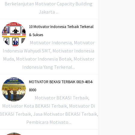
Berkelanjutan Motivator Capacity Building
Jakarta ...
10 Motivator Indonesia Terbaik Terkenal
& Sukses
Motivator Indonesia, Motivator
Indonesia Wahyudi SMT, Motivator Indonesia
Muda, Motivator Indonesia Botak, Motivator
Indonesia Yang Terkenal...
MOTIVATOR BEKASI TERBAIK 0819-4654-
8000
Motivator BEKASI Terbaik,
Motivator Kota BEKASI Terbaik, Motivator Di
BEKASI Terbaik, Jasa Motivator BEKASI Terbaik,
Pembicara Motivato...