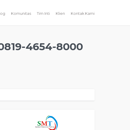
log
Komunitas
Tim Inti
Klien
Kontak Kami
819-4654-8000