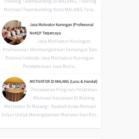
Training Teambuilding Di MALANG, Training
Motivasi Teambuilding Kota MALANG Terp...
Jasa Motivator Kuningan (Profesional
No#1)!! Terpercaya
Jasa Motivator Kuningan
Profesional: Membangkitkan Semangat Dan
Potensi Individu Jasa Motivator Kuningan
Pendahuluan Jasa Motiv...
MOTIVATOR DI MALANG (Lucu & Handal)
Penawaran Program Pelatihan
Motivasi Karyawan Di Malang
Motivator Di Malang - Apakah Anda Mencari
Solusi Untuk Meningkatkan Motivasi Dan Kin...