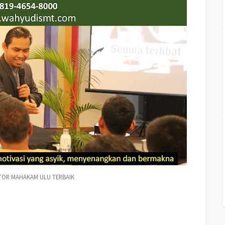
TOR MAHAKAM ULU TERBAIK
ambuilding MAHAKAM ULU TERBAIK, Hubungi Kami : 081946548000 Motivator
ERBAIK, Motivator Di MAHAKAM ULU TERBAIK, Jasa Motivator MAHAKAM ULU