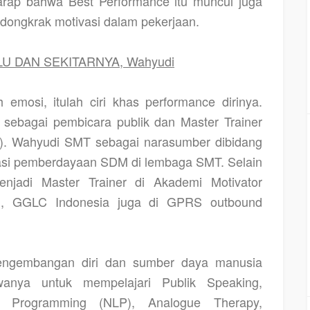
rharap bahwa Best Performance itu muncul juga
endongkrak motivasi dalam pekerjaan.
LU DAN SEKITARNYA, Wahyudi
h emosi, itulah ciri khas performance dirinya.
sebagai pembicara publik dan Master Trainer
ng). Wahyudi SMT sebagai narasumber dibidang
vasi pemberdayaan SDM di lembaga SMT. Selain
jadi Master Trainer di Akademi Motivator
FM, GGLC Indonesia juga di GPRS outbound
pengembangan diri dan sumber daya manusia
nya untuk mempelajari Publik Speaking,
ik Programming (NLP), Analogue Therapy,