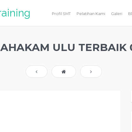
raining
Profil SMT
Pelatihan Kami
Galeri
B
AHAKAM ULU TERBAIK 0
AM ULU Terbaik, Motivator Di MAHAKAM ULU Terbaik, Jasa Motivator MAHAKAM
, Training Motivator MAHAKAM ULU Terbaik, Motivator Terkenal MAHAKAM ULU
 Motivator Di MAHAKAM ULU Terbaik, Daftar Motivator Di MAHAKAM ULU Terbaik,