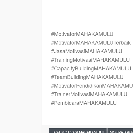
TERBAIK, Pembicara Motivator MAHAKAM ULU TERBAIK, 
TERBAIK, Motivator Keren MAHAKAM ULU TERBAIK, Seko
TERBAIK, Nama Motivator Di kota MAHAKAM ULU TERBAI
#MotivatorMAHAKAMULU
#MotivatorMAHAKAMULUTerbaik
#JasaMotivasiMAHAKAMULU
#TrainingMotivasiMAHAKAMULU
#CapacityBuildingMAHAKAMULU
#TeamBuildingMAHAKAMULU
#MotivatorPendidikanMAHAKAM
#TrainerMotivasiMAHAKAMULU
#PembicaraMAHAKAMULU
JASA MOTIVASI MAHAKAM ULU
MOTIVATOR 