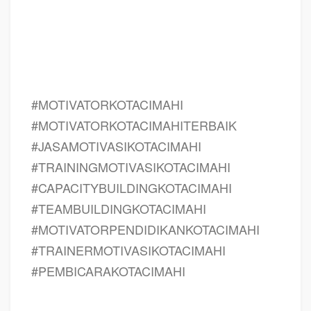
KOTA CIMAHI, motivasi kerja karyawan KOTA CIMAHI, cara memberi motivasi
karyawan dalam bisnis internasional KOTA CIMAHI, cara dan upaya
meningkatkan motivasi kerja karyawan KOTA CIMAHI, judul KOTA CIMAHI,
training motivasi KOTA CIMAHI, kelas motivasi KOTA CIMAHI
#MOTIVATORKOTACIMAHI
#MOTIVATORKOTACIMAHITERBAIK
#JASAMOTIVASIKOTACIMAHI
#TRAININGMOTIVASIKOTACIMAHI
#CAPACITYBUILDINGKOTACIMAHI
#TEAMBUILDINGKOTACIMAHI
#MOTIVATORPENDIDIKANKOTACIMAHI
#TRAINERMOTIVASIKOTACIMAHI
#PEMBICARAKOTACIMAHI