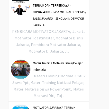
TERBAIK DAN TERPERCAYA -
081946548000 - JASA MOTIVATOR BISNIS /
SALES JAKARTA - SEKOLAH MOTIVATOR
JAKARTA
PEMBICARA MOTIVATOR JAKARTA, Jakarta
Motivator Toastmaster, Motivator Bisnis
Jakarta, Pembicara Motivator Jakarta,
Motivator Di Jakarta, J...
Materi Training Motivasi Siswa/Pelajar
Indonesia
Materi Training Motivasi Untuk
Siswa Ppt ,Materi Training Motivasi Pelajar,
Materi Motivasi Siswa Power Point, Materi
Motivasi Diri, Tuj...
MOTIVATOR SURABAYA TERBAIK