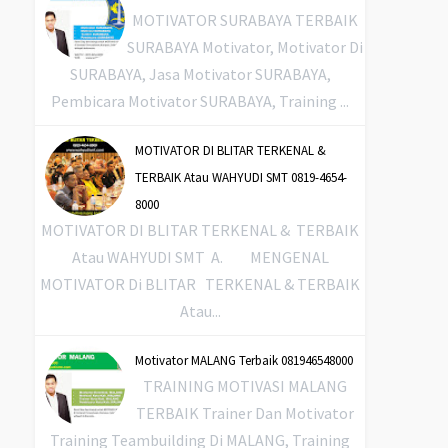
MOTIVATOR SURABAYA TERBAIK
SURABAYA Motivator, Motivator Di
SURABAYA, Jasa Motivator SURABAYA,
Pembicara Motivator SURABAYA, Training ...
MOTIVATOR DI BLITAR TERKENAL &
TERBAIK Atau WAHYUDI SMT 0819-4654-
8000
MOTIVATOR DI BLITAR TERKENAL & TERBAIK
Atau WAHYUDI SMT A. MENGENAL
MOTIVATOR Di BLITAR TERKENAL & TERBAIK
Atau...
Motivator MALANG Terbaik 081946548000
TRAINING MOTIVASI MALANG
TERBAIK Trainer Dan Motivator
Training Teambuilding Di MALANG, Training