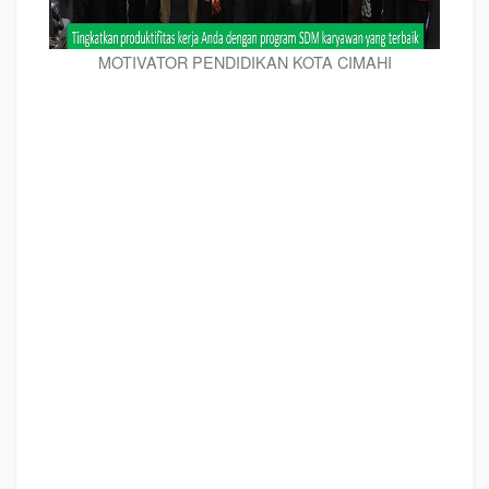
MOTIVATOR PENDIDIKAN KOTA CIMAHI
MOTIVATOR PENDIDIKAN KOTA CIMAHI,
modul pelatihan mengenai
MOTIVATOR PENDIDIKAN KOTA CIMAHI,
tujuan
MOTIVATOR PENDIDIKAN
KOTA CIMAHI,
judul
MOTIVATOR PENDIDIKAN KOTA CIMAHI,
judul training
untuk karyawan KOTA CIMAHI, training motivasi mahasiswa KOTA CIMAHI,
silabus training, modul pelatihan motivasi kerja pdf KOTA CIMAHI, motivasi
kinerja karyawan KOTA CIMAHI, judul motivasi terbaik KOTA CIMAHI, contoh
tema seminar motivasi KOTA CIMAHI, tema training motivasi pelajar KOTA
CIMAHI, tema training motivasi mahasiswa KOTA CIMAHI, materi training
motivasi untuk siswa ppt KOTA CIMAHI, contoh judul pelatihan, tema seminar
motivasi untuk mahasiswa KOTA CIMAHI, materi motivasi sukses KOTA
CIMAHI, silabus training KOTA CIMAHI, motivasi kinerja karyawan KOTA
CIMAHI, bahan motivasi karyawan KOTA CIMAHI, motivasi kinerja karyawan