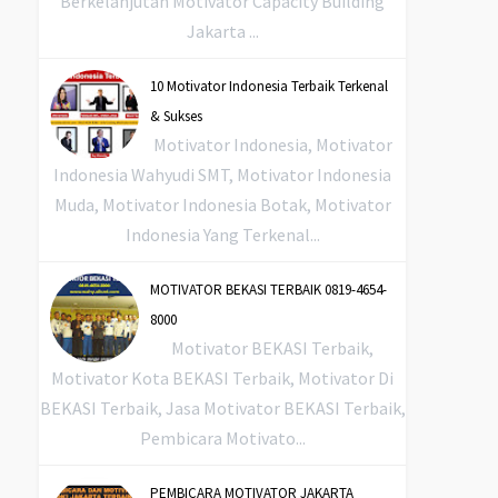
Berkelanjutan Motivator Capacity Building
Jakarta ...
10 Motivator Indonesia Terbaik Terkenal
& Sukses
Motivator Indonesia, Motivator
Indonesia Wahyudi SMT, Motivator Indonesia
Muda, Motivator Indonesia Botak, Motivator
Indonesia Yang Terkenal...
MOTIVATOR BEKASI TERBAIK 0819-4654-
8000
Motivator BEKASI Terbaik,
Motivator Kota BEKASI Terbaik, Motivator Di
BEKASI Terbaik, Jasa Motivator BEKASI Terbaik,
Pembicara Motivato...
PEMBICARA MOTIVATOR JAKARTA