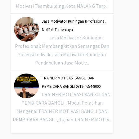
Motivasi Teambuilding Kota MALANG Terp...
Jasa Motivator Kuningan (Profesional
No#1)!! Terpercaya
Jasa Motivator Kuningan
Profesional: Membangkitkan Semangat Dan
Potensi Individu Jasa Motivator Kuningan
Pendahuluan Jasa Motiv...
TRAINER MOTIVASI BANGLI DAN
PEMBICARA BANGLI 0819-4654-8000
TRAINER MOTIVASI BANGLI DAN
PEMBICARA BANGLI , Modul Pelatihan
Mengenai TRAINER MOTIVASI BANGLI DAN
PEMBICARA BANGLI , Tujuan TRAINER MOTIV...