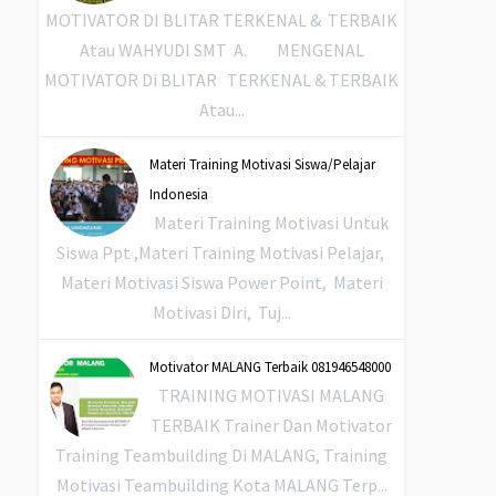
MOTIVATOR DI BLITAR TERKENAL & TERBAIK
Atau WAHYUDI SMT A. MENGENAL
MOTIVATOR Di BLITAR TERKENAL & TERBAIK
Atau...
Materi Training Motivasi Siswa/Pelajar
Indonesia
Materi Training Motivasi Untuk
Siswa Ppt ,Materi Training Motivasi Pelajar,
Materi Motivasi Siswa Power Point, Materi
Motivasi Diri, Tuj...
Motivator MALANG Terbaik 081946548000
TRAINING MOTIVASI MALANG
TERBAIK Trainer Dan Motivator
Training Teambuilding Di MALANG, Training
Motivasi Teambuilding Kota MALANG Terp...