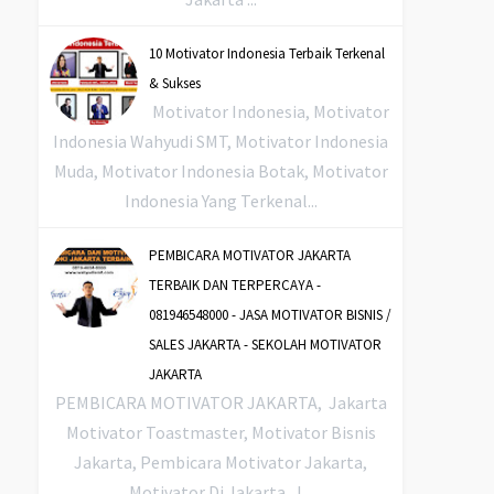
10 Motivator Indonesia Terbaik Terkenal
& Sukses
Motivator Indonesia, Motivator
Indonesia Wahyudi SMT, Motivator Indonesia
Muda, Motivator Indonesia Botak, Motivator
Indonesia Yang Terkenal...
PEMBICARA MOTIVATOR JAKARTA
TERBAIK DAN TERPERCAYA -
081946548000 - JASA MOTIVATOR BISNIS /
SALES JAKARTA - SEKOLAH MOTIVATOR
JAKARTA
PEMBICARA MOTIVATOR JAKARTA, Jakarta
Motivator Toastmaster, Motivator Bisnis
Jakarta, Pembicara Motivator Jakarta,
Motivator Di Jakarta, J...