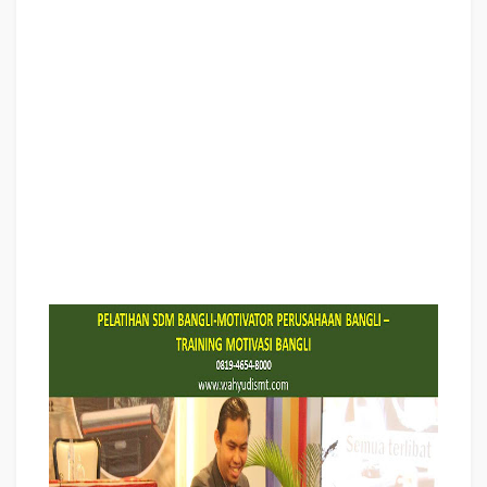
BUILDING BANGLI PELATIHAN CHARACTER BUILDING BANGLI TRAINING SDM
BANGLI,
TRAINING HRD BANGLI,
KOMUNIKASI EFEKTIF BANGLI,
PELATIHAN KOMUNIKASI EFEKTIF, TRAINING
KOMUNIKASI EFEKTIF, PEMBICARA SEMINAR MOTIVASI BANGLI,
PELATIHAN
NEGOTIATION SKILL BANGLI,
PRESENTASI BISNIS BANGLI,
TRAINING
PRESENTASI BANGLI,
TRAINING MOTIVASI GURU BANGLI,
TRAINING
MOTIVASI MAHASISWA BANGLI,
TRAINING MOTIVASI SISWA PELAJAR
BANGLI,
GATHERING PERUSAHAAN BANGLI,
SPIRITUAL MOTIVATION
TRAINING
BANGLI, MOTIVATOR PENDIDIKAN BANGLI