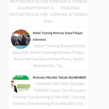
MOTIVATOR DI BLITAR TERKENAL & TERBAIK
Atau WAHYUDI SMT A. MENGENAL
MOTIVATOR Di BLITAR TERKENAL & TERBAIK
Atau...
Materi Training Motivasi Siswa/Pelajar
Indonesia
Materi Training Motivasi Untuk
Siswa Ppt ,Materi Training Motivasi Pelajar,
Materi Motivasi Siswa Power Point, Materi
Motivasi Diri, Tuj...
Motivator MALANG Terbaik 081946548000
TRAINING MOTIVASI MALANG
TERBAIK Trainer Dan Motivator
Training Teambuilding Di MALANG, Training
Motivasi Teambuilding Kota MALANG Terp...