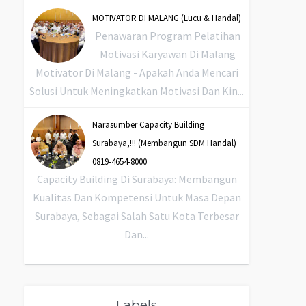
MOTIVATOR DI MALANG (Lucu & Handal)
Penawaran Program Pelatihan
Motivasi Karyawan Di Malang
Motivator Di Malang - Apakah Anda Mencari
Solusi Untuk Meningkatkan Motivasi Dan Kin...
Narasumber Capacity Building
Surabaya,!!! (Membangun SDM Handal)
0819-4654-8000
Capacity Building Di Surabaya: Membangun
Kualitas Dan Kompetensi Untuk Masa Depan
Surabaya, Sebagai Salah Satu Kota Terbesar
Dan...
Labels