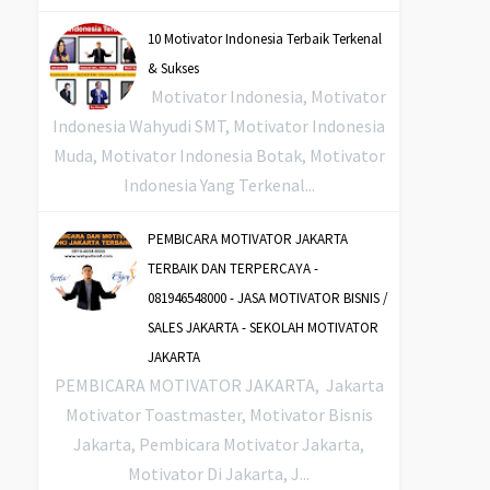
10 Motivator Indonesia Terbaik Terkenal
& Sukses
Motivator Indonesia, Motivator
Indonesia Wahyudi SMT, Motivator Indonesia
Muda, Motivator Indonesia Botak, Motivator
Indonesia Yang Terkenal...
PEMBICARA MOTIVATOR JAKARTA
TERBAIK DAN TERPERCAYA -
081946548000 - JASA MOTIVATOR BISNIS /
SALES JAKARTA - SEKOLAH MOTIVATOR
JAKARTA
PEMBICARA MOTIVATOR JAKARTA, Jakarta
Motivator Toastmaster, Motivator Bisnis
Jakarta, Pembicara Motivator Jakarta,
Motivator Di Jakarta, J...