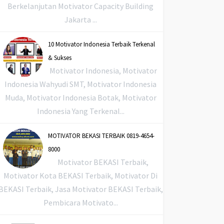
Berkelanjutan Motivator Capacity Building
Jakarta ...
10 Motivator Indonesia Terbaik Terkenal
& Sukses
Motivator Indonesia, Motivator
Indonesia Wahyudi SMT, Motivator Indonesia
Muda, Motivator Indonesia Botak, Motivator
Indonesia Yang Terkenal...
MOTIVATOR BEKASI TERBAIK 0819-4654-
8000
Motivator BEKASI Terbaik,
Motivator Kota BEKASI Terbaik, Motivator Di
BEKASI Terbaik, Jasa Motivator BEKASI Terbaik,
Pembicara Motivato...