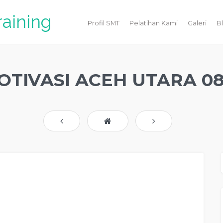
raining
Profil SMT
Pelatihan Kami
Galeri
B
OTIVASI ACEH UTARA 08
vasi Perusahaan Kota ACEH UTARA, Training Motivasi Perusahaan Di ACEH
embicara Motivasi Perusahaan ACEH UTARA, Jasa Training Motivasi
usahaan ACEH UTARA, Training Motivasi keren Perusahaan ACEH UTARA, Jasa