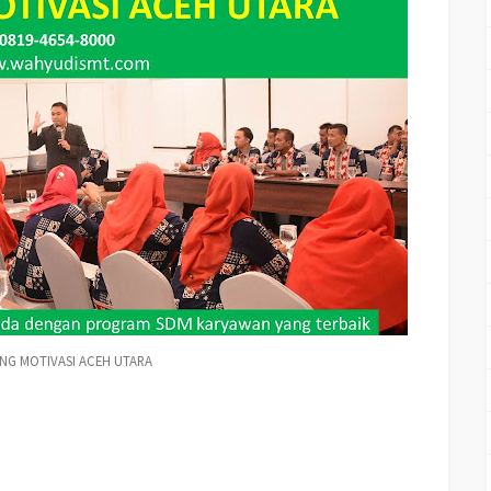
ING MOTIVASI ACEH UTARA
ng Teambuilding PERUSAHAAN ACEH UTARA, Hubungi Kami : 081946548000
otivasi Perusahaan kota ACEH UTARA, Training Motivasi Perusahaan Di ACEH