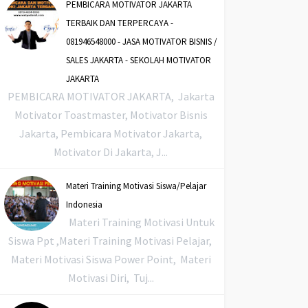
PEMBICARA MOTIVATOR JAKARTA
TERBAIK DAN TERPERCAYA -
081946548000 - JASA MOTIVATOR BISNIS /
SALES JAKARTA - SEKOLAH MOTIVATOR
JAKARTA
PEMBICARA MOTIVATOR JAKARTA, Jakarta
Motivator Toastmaster, Motivator Bisnis
Jakarta, Pembicara Motivator Jakarta,
Motivator Di Jakarta, J...
Materi Training Motivasi Siswa/Pelajar
Indonesia
Materi Training Motivasi Untuk
Siswa Ppt ,Materi Training Motivasi Pelajar,
Materi Motivasi Siswa Power Point, Materi
Motivasi Diri, Tuj...