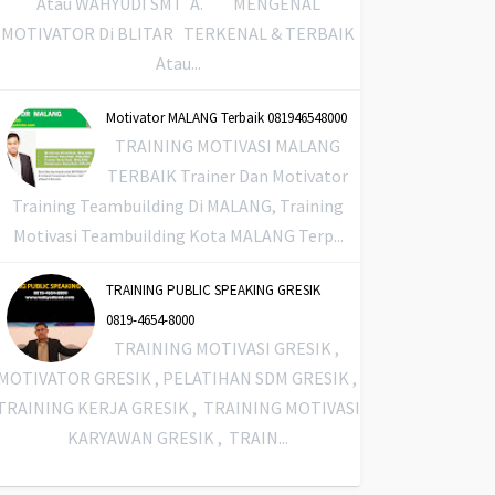
Atau WAHYUDI SMT A. MENGENAL
MOTIVATOR Di BLITAR TERKENAL & TERBAIK
Atau...
Motivator MALANG Terbaik 081946548000
TRAINING MOTIVASI MALANG
TERBAIK Trainer Dan Motivator
Training Teambuilding Di MALANG, Training
Motivasi Teambuilding Kota MALANG Terp...
TRAINING PUBLIC SPEAKING GRESIK
0819-4654-8000
TRAINING MOTIVASI GRESIK ,
MOTIVATOR GRESIK , PELATIHAN SDM GRESIK ,
TRAINING KERJA GRESIK , TRAINING MOTIVASI
KARYAWAN GRESIK , TRAIN...