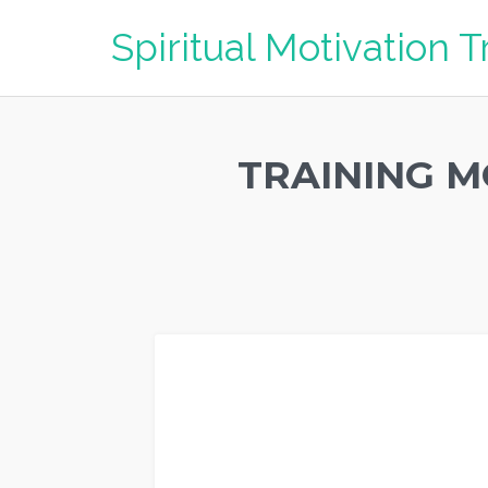
Spiritual Motivation T
TRAINING M
Training Motivasi Perusahaan ACEH UTARA, Training Moti
UTARA, Training Motivasi Perusahaan ACEH UTARA, Jasa P
Perusahaan ACEH UTARA, Training Motivasi Terkenal Per