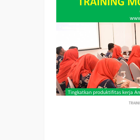
TRAIN
Training MOTIVASI PERUSAHAAN ACEH UTARA, Traini
Training Motivasi Perusahaan ACEH UTARA, Training M