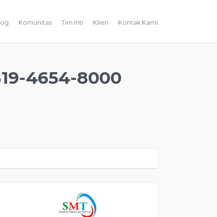
log
Komunitas
Tim Inti
Klien
Kontak Kami
19-4654-8000