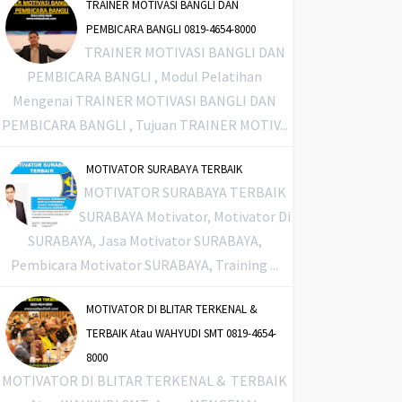
TRAINER MOTIVASI BANGLI DAN
PEMBICARA BANGLI 0819-4654-8000
TRAINER MOTIVASI BANGLI DAN
PEMBICARA BANGLI , Modul Pelatihan
Mengenai TRAINER MOTIVASI BANGLI DAN
PEMBICARA BANGLI , Tujuan TRAINER MOTIV...
MOTIVATOR SURABAYA TERBAIK
MOTIVATOR SURABAYA TERBAIK
SURABAYA Motivator, Motivator Di
SURABAYA, Jasa Motivator SURABAYA,
Pembicara Motivator SURABAYA, Training ...
MOTIVATOR DI BLITAR TERKENAL &
TERBAIK Atau WAHYUDI SMT 0819-4654-
8000
MOTIVATOR DI BLITAR TERKENAL & TERBAIK