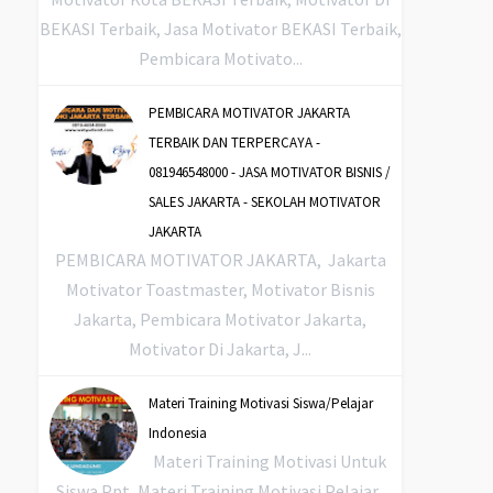
BEKASI Terbaik, Jasa Motivator BEKASI Terbaik,
Pembicara Motivato...
PEMBICARA MOTIVATOR JAKARTA
TERBAIK DAN TERPERCAYA -
081946548000 - JASA MOTIVATOR BISNIS /
SALES JAKARTA - SEKOLAH MOTIVATOR
JAKARTA
PEMBICARA MOTIVATOR JAKARTA, Jakarta
Motivator Toastmaster, Motivator Bisnis
Jakarta, Pembicara Motivator Jakarta,
Motivator Di Jakarta, J...
Materi Training Motivasi Siswa/Pelajar
Indonesia
Materi Training Motivasi Untuk
Siswa Ppt ,Materi Training Motivasi Pelajar,