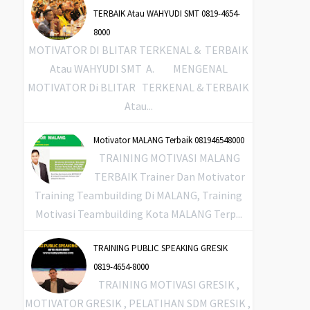
TERBAIK Atau WAHYUDI SMT 0819-4654-
8000
MOTIVATOR DI BLITAR TERKENAL & TERBAIK
Atau WAHYUDI SMT A. MENGENAL
MOTIVATOR Di BLITAR TERKENAL & TERBAIK
Atau...
Motivator MALANG Terbaik 081946548000
TRAINING MOTIVASI MALANG
TERBAIK Trainer Dan Motivator
Training Teambuilding Di MALANG, Training
Motivasi Teambuilding Kota MALANG Terp...
TRAINING PUBLIC SPEAKING GRESIK
0819-4654-8000
TRAINING MOTIVASI GRESIK ,
MOTIVATOR GRESIK , PELATIHAN SDM GRESIK ,