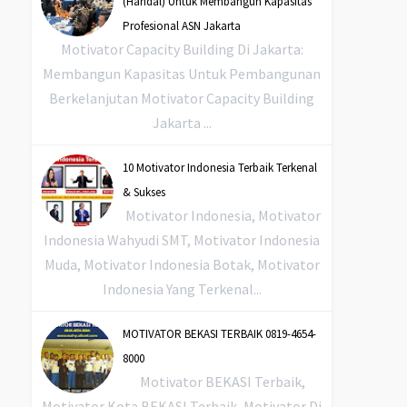
(Handal) Untuk Membangun Kapasitas
Profesional ASN Jakarta
Motivator Capacity Building Di Jakarta:
Membangun Kapasitas Untuk Pembangunan
Berkelanjutan Motivator Capacity Building
Jakarta ...
10 Motivator Indonesia Terbaik Terkenal
& Sukses
Motivator Indonesia, Motivator
Indonesia Wahyudi SMT, Motivator Indonesia
Muda, Motivator Indonesia Botak, Motivator
Indonesia Yang Terkenal...
MOTIVATOR BEKASI TERBAIK 0819-4654-
8000
Motivator BEKASI Terbaik,
Motivator Kota BEKASI Terbaik, Motivator Di