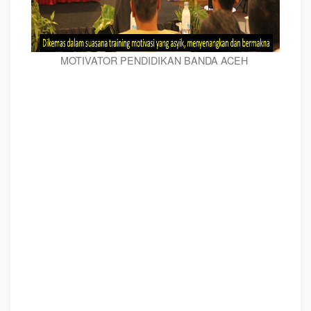
MOTIVATOR PENDIDIKAN BANDA ACEH
MOTIVATOR PENDIDIKAN BANDA ACEH
, modul pelatihan mengenai
MOTIVATOR PENDIDIKAN BANDA ACEH
, tujuan
MOTIVATOR PENDIDIKAN
BANDA ACEH
, judul
MOTIVATOR PENDIDIKAN BANDA ACEH,
judul training
untuk karyawan BANDA ACEH, training motivasi mahasiswa BANDA ACEH,
silabus training, modul pelatihan motivasi kerja pdf BANDA ACEH, motivasi
kinerja karyawan BANDA ACEH, judul motivasi terbaik BANDA ACEH, contoh
tema seminar motivasi BANDA ACEH, tema training motivasi pelajar BANDA
ACEH, tema training motivasi mahasiswa BANDA ACEH, materi training
motivasi untuk siswa ppt BANDA ACEH, contoh judul pelatihan, tema seminar
motivasi untuk mahasiswa BANDA ACEH, materi motivasi sukses BANDA
ACEH, silabus training BANDA ACEH, motivasi kinerja karyawan BANDA