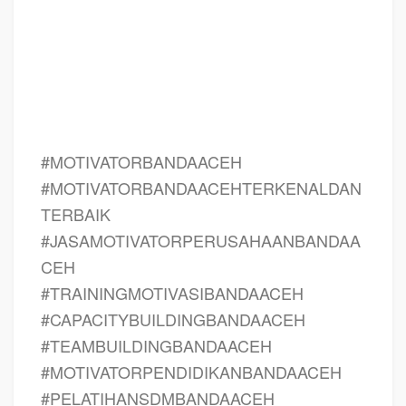
ACEH, bahan motivasi karyawan BANDA ACEH, motivasi kinerja karyawan
BANDA ACEH, motivasi kerja karyawan BANDA ACEH, cara memberi motivasi
karyawan dalam bisnis internasional BANDA ACEH, cara dan upaya
meningkatkan motivasi kerja karyawan BANDA ACEH, judul BANDA ACEH,
training motivasi BANDA ACEH, kelas motivasi BANDA ACEH
#MOTIVATORBANDAACEH
#MOTIVATORBANDAACEHTERKENALDAN
TERBAIK
#JASAMOTIVATORPERUSAHAANBANDAA
CEH
#TRAININGMOTIVASIBANDAACEH
#CAPACITYBUILDINGBANDAACEH
#TEAMBUILDINGBANDAACEH
#MOTIVATORPENDIDIKANBANDAACEH
#PELATIHANSDMBANDAACEH