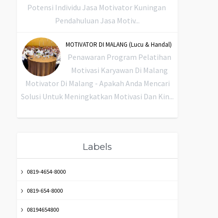
Potensi Individu Jasa Motivator Kuningan
Pendahuluan Jasa Motiv...
MOTIVATOR DI MALANG (Lucu & Handal)
Penawaran Program Pelatihan
Motivasi Karyawan Di Malang
Motivator Di Malang - Apakah Anda Mencari
Solusi Untuk Meningkatkan Motivasi Dan Kin...
Labels
0819-4654-8000
0819-654-8000
08194654800