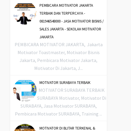
PEMBICARA MOTIVATOR JAKARTA
TERBAIK DAN TERPERCAYA -
081946548000 - JASA MOTIVATOR BISNIS /
SALES JAKARTA - SEKOLAH MOTIVATOR
JAKARTA
PEMBICARA MOTIVATOR JAKARTA, Jakarta
Motivator Toastmaster, Motivator Bisnis
Jakarta, Pembicara Motivator Jakarta,
Motivator Di Jakarta, J...
MOTIVATOR SURABAYA TERBAIK
MOTIVATOR SURABAYA TERBAIK
SURABAYA Motivator, Motivator Di
SURABAYA, Jasa Motivator SURABAYA,
Pembicara Motivator SURABAYA, Training ...
MOTIVATOR DI BLITAR TERKENAL &