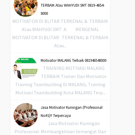
TERBAIK Atau WAHYUDI SMT 0819-4654-
8000
MOTIVATOR DI BLITAR TERKENAL & TERBAIK
Atau WAHYUDI SMT A. MENGENAL
MOTIVATOR Di BLITAR TERKENAL & TERBAIK
Atau...
Motivator MALANG Terbaik 081946548000
TRAINING MOTIVASI MALANG
TERBAIK Trainer Dan Motivator
Training Teambuilding Di MALANG, Training
Motivasi Teambuilding Kota MALANG Terp...
Jasa Motivator Kuningan (Profesional
No#1)!! Terpercaya
Jasa Motivator Kuningan
Profesional: Membangkitkan Semangat Dan