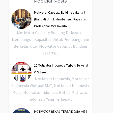
Popular Posts
Motivator Capacity Building Jakarta !
(Handal) Untuk Membangun Kapasitas
Profesional ASN Jakarta
Motivator Capacity Building Di Jakarta:
Membangun Kapasitas Untuk Pembangunan
Berkelanjutan Motivator Capacity Building
Jakarta ...
10 Motivator Indonesia Terbaik Terkenal
& Sukses
Motivator Indonesia, Motivator
Indonesia Wahyudi SMT, Motivator Indonesia
Muda, Motivator Indonesia Botak, Motivator
Indonesia Yang Terkenal...
MOTIVATOR BEKASI TERBAIK 0819-4654-