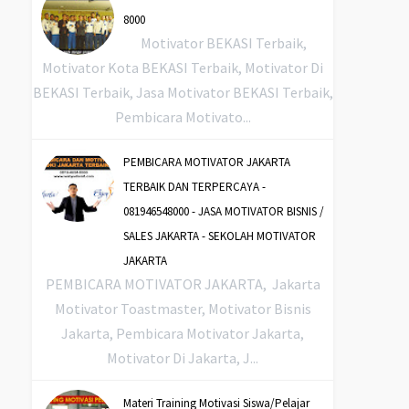
8000
Motivator BEKASI Terbaik,
Motivator Kota BEKASI Terbaik, Motivator Di
BEKASI Terbaik, Jasa Motivator BEKASI Terbaik,
Pembicara Motivato...
PEMBICARA MOTIVATOR JAKARTA
TERBAIK DAN TERPERCAYA -
081946548000 - JASA MOTIVATOR BISNIS /
SALES JAKARTA - SEKOLAH MOTIVATOR
JAKARTA
PEMBICARA MOTIVATOR JAKARTA, Jakarta
Motivator Toastmaster, Motivator Bisnis
Jakarta, Pembicara Motivator Jakarta,
Motivator Di Jakarta, J...
Materi Training Motivasi Siswa/Pelajar