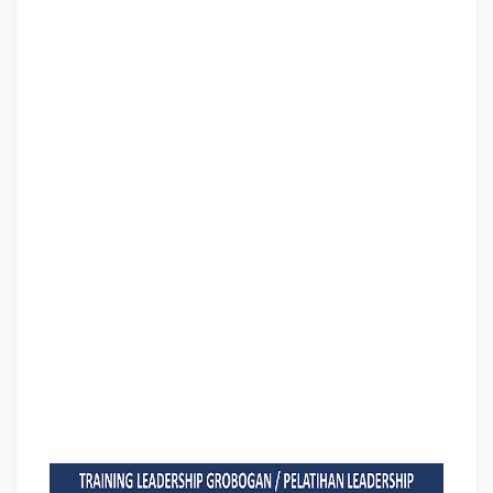
EXCELLENCE GROBOGAN ,
PELATIHAN SERVICE EXCELLECE
GROBOGAN ,
CAPACITY BUILDING GROBOGAN ,
TEAM BUILDING
GROBOGAN
, PELATIHAN TEAM BUILDING GROBOGAN
PELATIHAN
CHARACTER BUILDING GROBOGAN
TRAINING SDM GROBOGAN ,
TRAINING HRD GROBOGAN ,
KOMUNIKASI EFEKTIF GROBOGAN ,
PELATIHAN KOMUNIKASI EFEKTIF,
TRAINING KOMUNIKASI EFEKTIF, PEMBICARA SEMINAR MOTIVASI
GROBOGAN ,
PELATIHAN NEGOTIATION SKILL GROBOGAN ,
PRESENTASI BISNIS GROBOGAN ,
TRAINING PRESENTASI GROBOGAN
,
TRAINING MOTIVASI GURU GROBOGAN ,
TRAINING MOTIVASI
MAHASISWA GROBOGAN ,
TRAINING MOTIVASI SISWA PELAJAR
GROBOGAN ,
GATHERING PERUSAHAAN GROBOGAN ,
SPIRITUAL
MOTIVATION TRAINING
GROBOGAN
, MOTIVATOR PENDIDIKAN
GROBOGAN