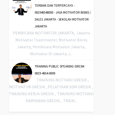
TERBAIK DAN TERPERCAYA -
081946548000 - JASA MOTIVATOR BISNIS /
SALES JAKARTA - SEKOLAH MOTIVATOR
JAKARTA
PEMBICARA MOTIVATOR JAKARTA, Jakarta
Motivator Toastmaster, Motivator Bisnis
Jakarta, Pembicara Motivator Jakarta,
Motivator Di Jakarta, J...
TRAINING PUBLIC SPEAKING GRESIK
0819-4654-8000
TRAINING MOTIVASI GRESIK ,
MOTIVATOR GRESIK , PELATIHAN SDM GRESIK ,
TRAINING KERJA GRESIK , TRAINING MOTIVASI
KARYAWAN GRESIK , TRAIN...