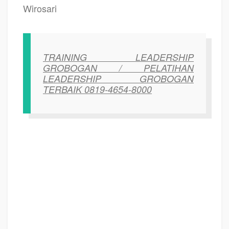
Wirosari
TRAINING LEADERSHIP
GROBOGAN / PELATIHAN
LEADERSHIP GROBOGAN
TERBAIK 0819-4654-8000
TRAINING MOTIVASI GROBOGAN ,
MOTIVATOR GROBOGAN ,
PELATIHAN SDM GROBOGAN ,
TRAINING KERJA GROBOGAN ,
TRAINING MOTIVASI KARYAWAN GROBOGAN ,
TRAINING LEADERSHIP
GROBOGAN ,
PEMBICARA SEMINAR GROBOGAN , TRAINING PUBLIC
SPEAKING GROBOGAN ,
TRAINING SALES GROBOGAN ,
TRAINING
FOR TRAINER GROBOGAN ,
SEMINAR MOTIVASI GROBOGAN ,
MOTIVATOR UNTUK KARYAWAN GROBOGAN , MOTIVATOR SALES