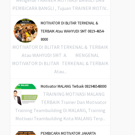
Mengenai TRAINER MOTIVASI BANGLI DAN
PEMBICARA BANGLI , Tujuan TRAINER MOTIV...
MOTIVATOR DI BLITAR TERKENAL &
TERBAIK Atau WAHYUDI SMT 0819-4654-
8000
MOTIVATOR DI BLITAR TERKENAL & TERBAIK
Atau WAHYUDI SMT A. MENGENAL
MOTIVATOR Di BLITAR TERKENAL & TERBAIK
Atau...
Motivator MALANG Terbaik 081946548000
TRAINING MOTIVASI MALANG
TERBAIK Trainer Dan Motivator
Training Teambuilding Di MALANG, Training
Motivasi Teambuilding Kota MALANG Terp...
PEMBICARA MOTIVATOR JAKARTA