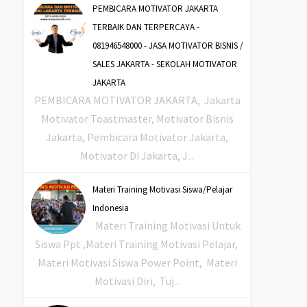
PEMBICARA MOTIVATOR JAKARTA
TERBAIK DAN TERPERCAYA -
081946548000 - JASA MOTIVATOR BISNIS /
SALES JAKARTA - SEKOLAH MOTIVATOR
JAKARTA
PEMBICARA MOTIVATOR JAKARTA, Jakarta
Motivator Toastmaster, Motivator Bisnis
Jakarta, Pembicara Motivator Jakarta,
Motivator Di Jakarta, J...
Materi Training Motivasi Siswa/Pelajar
Indonesia
Materi Training Motivasi Untuk
Siswa Ppt ,Materi Training Motivasi Pelajar,
Materi Motivasi Siswa Power Point, Materi
Motivasi Diri, Tuj...