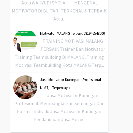
Atau WAHYUDI SMT A. MENGENAL
MOTIVATOR Di BLITAR TERKENAL & TERBAIK
Atau...
Motivator MALANG Terbaik 081946548000
TRAINING MOTIVASI MALANG
TERBAIK Trainer Dan Motivator
Training Teambuilding Di MALANG, Training
Motivasi Teambuilding Kota MALANG Terp...
Jasa Motivator Kuningan (Profesional
No#1)!! Terpercaya
Jasa Motivator Kuningan
Profesional: Membangkitkan Semangat Dan
Potensi Individu Jasa Motivator Kuningan
Pendahuluan Jasa Motiv...