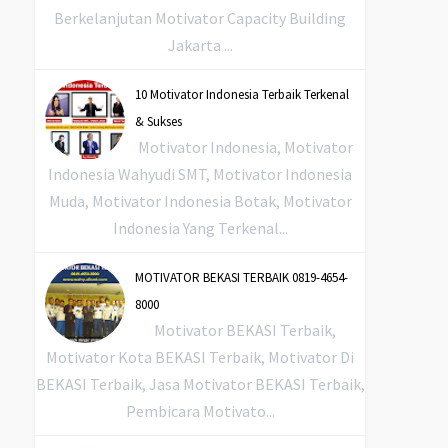
Berkelanjutan Motivator Capacity Building
Jakarta ...
10 Motivator Indonesia Terbaik Terkenal
& Sukses
Motivator Indonesia, Motivator
Indonesia Wahyudi SMT, Motivator Indonesia
Muda, Motivator Indonesia Botak, Motivator
Indonesia Yang Terkenal...
MOTIVATOR BEKASI TERBAIK 0819-4654-
8000
Motivator BEKASI Terbaik,
Motivator Kota BEKASI Terbaik, Motivator Di
BEKASI Terbaik, Jasa Motivator BEKASI Terbaik,
Pembicara Motivato...