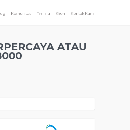
log
Komunitas
Tim Inti
Klien
Kontak Kami
RPERCAYA ATAU
8000