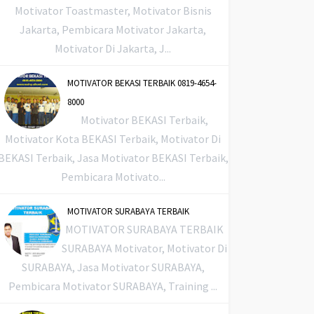
Motivator Toastmaster, Motivator Bisnis
Jakarta, Pembicara Motivator Jakarta,
Motivator Di Jakarta, J...
MOTIVATOR BEKASI TERBAIK 0819-4654-
8000
Motivator BEKASI Terbaik,
Motivator Kota BEKASI Terbaik, Motivator Di
BEKASI Terbaik, Jasa Motivator BEKASI Terbaik,
Pembicara Motivato...
MOTIVATOR SURABAYA TERBAIK
MOTIVATOR SURABAYA TERBAIK
SURABAYA Motivator, Motivator Di
SURABAYA, Jasa Motivator SURABAYA,
Pembicara Motivator SURABAYA, Training ...