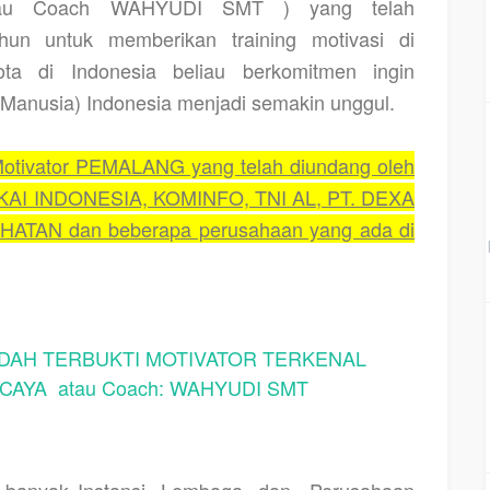
u Coach WAHYUDI SMT ) yang telah
hun untuk memberikan training motivasi di
ta di Indonesia beliau berkomitmen ingin
nusia) Indonesia menjadi semakin unggul.
tivator PEMALANG yang telah diundang oleh
. KAI INDONESIA, KOMINFO, TNI AL, PT. DEXA
ATAN dan beberapa perusahaan yang ada di
AH TERBUKTI MOTIVATOR TERKENAL
AYA atau Coach: WAHYUDI SMT
h banyak Instansi, Lembaga, dan
Perusahaan