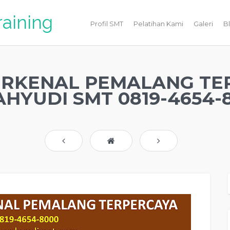
raining
Profil SMT
Pelatihan Kami
Galeri
B
ERKENAL PEMALANG TE
HYUDI SMT 0819-4654-