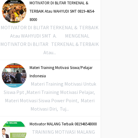
MOTIVATOR DI BLITAR TERKENAL &
TERBAIK Atau WAHYUDI SMT 0819-4654-
8000
MOTIVATOR DI BLITAR TERKENAL & TERBAIK
Atau WAHYUDI SMT A. MENGENAL
MOTIVATOR Di BLITAR TERKENAL & TERBAIK
Atau...
Materi Training Motivasi Siswa/Pelajar
Indonesia
Materi Training Motivasi Untuk
Siswa Ppt ,Materi Training Motivasi Pelajar,
Materi Motivasi Siswa Power Point, Materi
Motivasi Diri, Tuj...
Motivator MALANG Terbaik 081946548000
TRAINING MOTIVASI MALANG