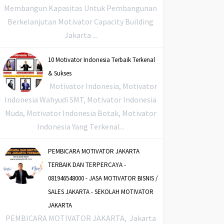
Membangun Kapasitas Untuk Pembangunan
Berkelanjutan Motivator Capacity Building
Jakarta ...
10 Motivator Indonesia Terbaik Terkenal
& Sukses
Motivator Indonesia, Motivator
Indonesia Wahyudi SMT, Motivator Indonesia
Muda, Motivator Indonesia Botak, Motivator
Indonesia Yang Terkenal...
PEMBICARA MOTIVATOR JAKARTA
TERBAIK DAN TERPERCAYA -
081946548000 - JASA MOTIVATOR BISNIS /
SALES JAKARTA - SEKOLAH MOTIVATOR
JAKARTA
PEMBICARA MOTIVATOR JAKARTA, Jakarta