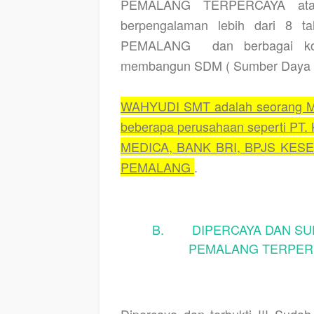
PEMALANG TERPERCAYA ata
berpengalaman lebih dari 8 ta
PEMALANG
dan berbagai ko
membangun SDM ( Sumber Daya Ma
WAHYUDI SMT adalah seorang Mo
beberapa perusahaan seperti PT
MEDICA, BANK BRI, BPJS KESEH
PEMALANG
.
B. DIPERCAYA DAN SUD
PEMALANG TERPERC
Dipercaya dan terbukti !!! Suda