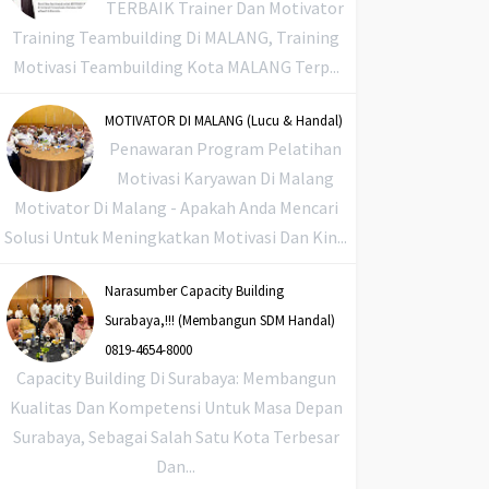
TERBAIK Trainer Dan Motivator
Training Teambuilding Di MALANG, Training
Motivasi Teambuilding Kota MALANG Terp...
MOTIVATOR DI MALANG (Lucu & Handal)
Penawaran Program Pelatihan
Motivasi Karyawan Di Malang
Motivator Di Malang - Apakah Anda Mencari
Solusi Untuk Meningkatkan Motivasi Dan Kin...
Narasumber Capacity Building
Surabaya,!!! (Membangun SDM Handal)
0819-4654-8000
Capacity Building Di Surabaya: Membangun
Kualitas Dan Kompetensi Untuk Masa Depan
Surabaya, Sebagai Salah Satu Kota Terbesar
Dan...