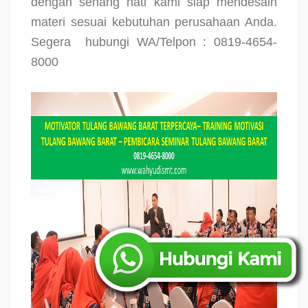
dengan senang hati kami siap mendesain
materi sesuai kebutuhan perusahaan Anda.
Segera
hubungi WA/Telpon : 0819-4654-
8000