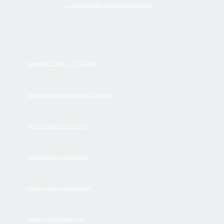
download power point seminar motivasi
·
powerpoint sukses ujian nasional
·
materi training motivasi untuk siswa ppt
·
training motivasi sukses un
·
video motivasi ujian nasional
·
rahasia sukses ujian nasional
·
motivasi sukses belajar ppt
·