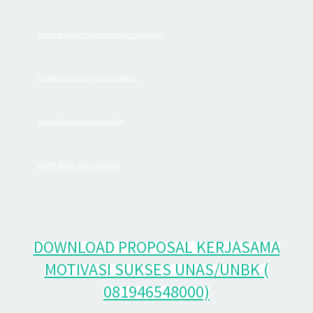
contoh proposal training motivasi karyawan
·
proposal seminar motivasi belajar
·
proposal training motivasi doc
·
contoh poster ujian nasional
·
DOWNLOAD PROPOSAL KERJASAMA
MOTIVASI SUKSES UNAS/UNBK (
081946548000)