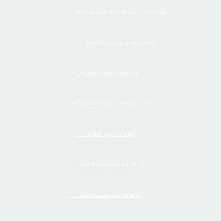
download power point seminar motivasi 2019
·
powerpoint sukses ujian nasional
·
training motivasi sukses un
·
materi training motivasi untuk siswa ppt
·
motivasi ujian nasional
·
motivasi sukses belajar ppt
·
rahasia sukses ujian nasional
·