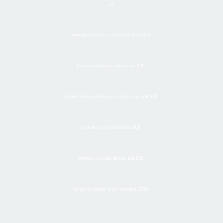
ini
powerpoint sukses ujian nasional 2019
·
training motivasi sukses un 2019
·
materi training motivasi untuk siswa ppt 2019
·
motivasi ujian nasional 2019
·
motivasi sukses belajar ppt 2019
·
rahasia sukses ujian nasional 2019
·