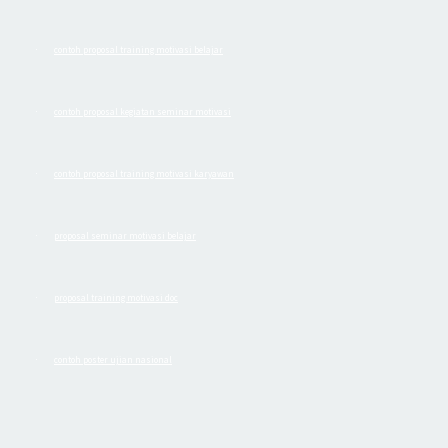
contoh proposal training motivasi belajar
·
contoh proposal kegiatan seminar motivasi
·
contoh proposal training motivasi karyawan
·
proposal seminar motivasi belajar
·
proposal training motivasi doc
·
contoh poster ujian nasional
·