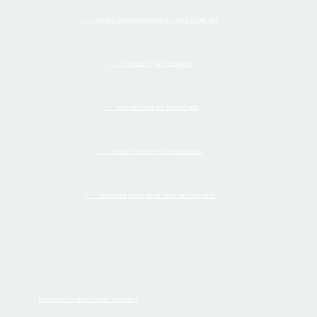
materi training motivasi untuk siswa ppt
·
motivasi ujian nasional
·
motivasi sukses belajar ppt
·
rahasia sukses ujian nasional
·
download power point seminar motivasi
·
powerpoint sukses ujian nasional
·