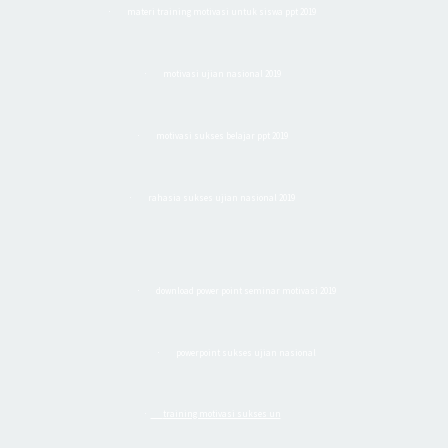
materi training motivasi untuk siswa ppt 2019
·
motivasi ujian nasional 2019
·
motivasi sukses belajar ppt 2019
·
rahasia sukses ujian nasional 2019
·
download power point seminar motivasi 2019
·
powerpoint sukses ujian nasional
·
training motivasi sukses un
·