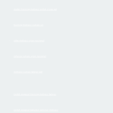
materi training motivasi untuk siswa ppt
·
training motivasi sukses un
·
video motivasi ujian nasional
·
rahasia sukses ujian nasional
·
motivasi sukses belajar ppt
·
contoh proposal training motivasi belajar
·
contoh proposal kegiatan seminar motivasi
·