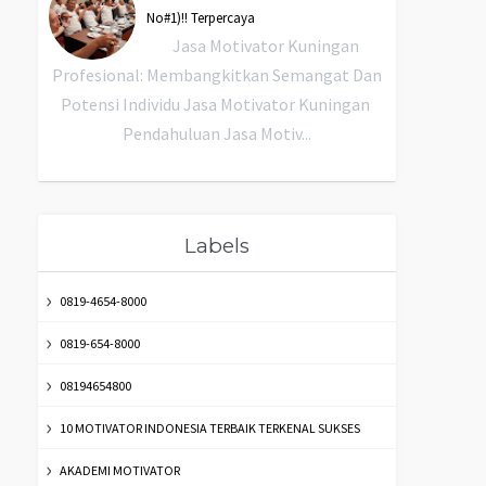
No#1)!! Terpercaya
Jasa Motivator Kuningan
Profesional: Membangkitkan Semangat Dan
Potensi Individu Jasa Motivator Kuningan
Pendahuluan Jasa Motiv...
Labels
0819-4654-8000
0819-654-8000
08194654800
10 MOTIVATOR INDONESIA TERBAIK TERKENAL SUKSES
AKADEMI MOTIVATOR