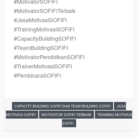
#MotivatorSOFIFI
#MotivatorSOFIFITerbaik
#JasaMotivasiSOFIFI
#TrainingMotivasiSOFIFI
#CapacityBuildingSOFIFI
#TeamBuildingSOFIFI
#MotivatorPendidikanSOFIFI
#TrainerMotivasiSOFIFI
#PembicaraSOFIFI
CAPACITY BUILDING SOFIFI DAN TEAM BUILDING SOFIFI
JASA
MOTIVASI SOFIFI
MOTIVATOR SOFIFI TERBAIK
TRAINING MOTIVASI
SOFIFI