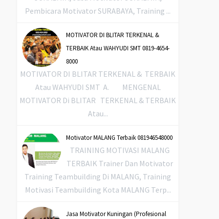
Pembicara Motivator SURABAYA, Training ...
MOTIVATOR DI BLITAR TERKENAL &
TERBAIK Atau WAHYUDI SMT 0819-4654-
8000
MOTIVATOR DI BLITAR TERKENAL & TERBAIK
Atau WAHYUDI SMT A. MENGENAL
MOTIVATOR Di BLITAR TERKENAL & TERBAIK
Atau...
Motivator MALANG Terbaik 081946548000
TRAINING MOTIVASI MALANG
TERBAIK Trainer Dan Motivator
Training Teambuilding Di MALANG, Training
Motivasi Teambuilding Kota MALANG Terp...
Jasa Motivator Kuningan (Profesional