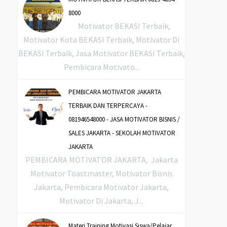
8000
Motivator BEKASI Terbaik,
Motivator Kota BEKASI Terbaik, Motivator Di
BEKASI Terbaik, Jasa Motivator BEKASI Terbaik,
Pembicara Motivato...
PEMBICARA MOTIVATOR JAKARTA
TERBAIK DAN TERPERCAYA -
081946548000 - JASA MOTIVATOR BISNIS /
SALES JAKARTA - SEKOLAH MOTIVATOR
JAKARTA
PEMBICARA MOTIVATOR JAKARTA, Jakarta
Motivator Toastmaster, Motivator Bisnis
Jakarta, Pembicara Motivator Jakarta,
Motivator Di Jakarta, J...
Materi Training Motivasi Siswa/Pelajar