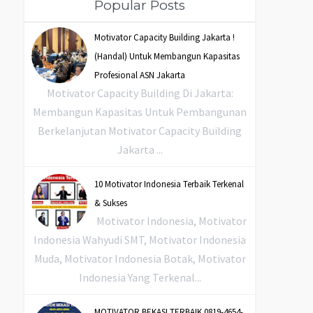
Popular Posts
Motivator Capacity Building Jakarta !
(Handal) Untuk Membangun Kapasitas
Profesional ASN Jakarta
Motivator Capacity Building Di Jakarta:
Membangun Kapasitas Untuk Pembangunan
Berkelanjutan Motivator Capacity Building
Jakarta ...
10 Motivator Indonesia Terbaik Terkenal
& Sukses
Motivator Indonesia, Motivator
Indonesia Wahyudi SMT, Motivator Indonesia
Muda, Motivator Indonesia Botak, Motivator
Indonesia Yang Terkenal...
MOTIVATOR BEKASI TERBAIK 0819-4654-