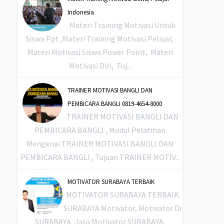
Indonesia
Materi Training Motivasi Untuk
Siswa Ppt ,Materi Training Motivasi Pelajar,
Materi Motivasi Siswa Power Point, Materi
Motivasi Diri, Tuj...
TRAINER MOTIVASI BANGLI DAN
PEMBICARA BANGLI 0819-4654-8000
TRAINER MOTIVASI BANGLI DAN
PEMBICARA BANGLI , Modul Pelatihan
Mengenai TRAINER MOTIVASI BANGLI DAN
PEMBICARA BANGLI , Tujuan TRAINER MOTIV...
MOTIVATOR SURABAYA TERBAIK
MOTIVATOR SURABAYA TERBAIK
SURABAYA Motivator, Motivator Di
SURABAYA, Jasa Motivator SURABAYA,