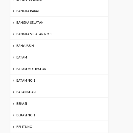
BANGKA BARAT
BANGKA SELATAN
BANGKA SELATAN NO.1
BANYUASIN
BATAM
BATAM MOTIVATOR
BATAM NO.1
BATANGHARI
BEKASI
BEKASI NO.1
BELITUNG