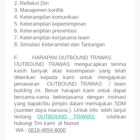
2. Refleksi Diri
3. Manajemen konflik
4. Keterampilan komunikasi
5. Keterampilan kepemimpinan
6. Keterampilan presentasi
7. Keterampilan kerjasama team
8. Simulasi Keteramilan dan Tantangan
F. HARAPAN OUTBOUND TRAWAS
OUTBOUND TRAWAS
mengucapkan terima
kasih banyak atas kesempatan yang telah
diberikan kepada kami untuk mengajukan
penawaran
OUTBOUND TRAWAS
/ team
building ini. Besar harapan kami untuk dapat
bersama-sama bekerjasama dengan instnasi
yang bapak/ibu pimpin dalam memajukan SDM
(sumber daya manusia ). Untuk info lebih lanjut
tentang
OUTBOUND TRAWAS
silahkan
hubungi Tim kami di Nomor
WA :
0819-4654-8000