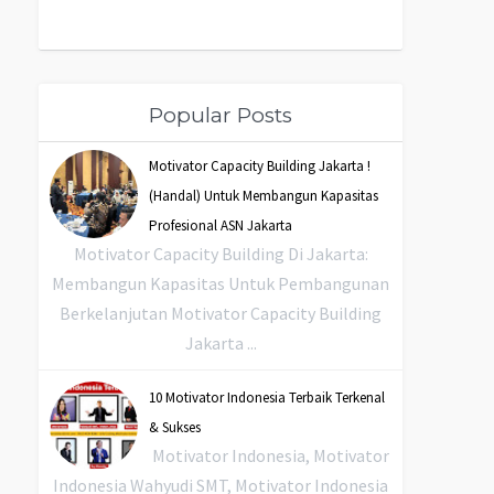
Popular Posts
Motivator Capacity Building Jakarta !
(Handal) Untuk Membangun Kapasitas
Profesional ASN Jakarta
Motivator Capacity Building Di Jakarta:
Membangun Kapasitas Untuk Pembangunan
Berkelanjutan Motivator Capacity Building
Jakarta ...
10 Motivator Indonesia Terbaik Terkenal
& Sukses
Motivator Indonesia, Motivator
Indonesia Wahyudi SMT, Motivator Indonesia