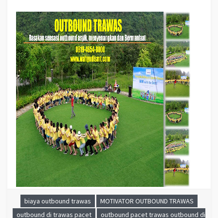
tempat outbound tretes
·
biaya outbound trawas
MOTIVATOR OUTBOUND TRAWAS
outbound di trawas pacet
outbound pacet trawas outbound di