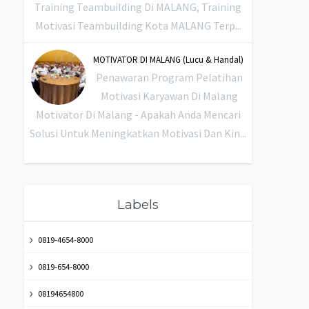
Training Teambuilding Di MALANG, Training
Motivasi Teambuilding Kota MALANG Terp...
MOTIVATOR DI MALANG (Lucu & Handal)
Penawaran Program Pelatihan
Motivasi Karyawan Di Malang
Motivator Di Malang - Apakah Anda Mencari
Solusi Untuk Meningkatkan Motivasi Dan Kin...
Labels
0819-4654-8000
0819-654-8000
08194654800