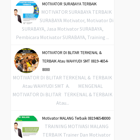
MOTIVATOR SURABAYA TERBAIK
MOTIVATOR SURABAYA TERBAIK
SURABAYA Motivator, Motivator Di
SURABAYA, Jasa Motivator SURABAYA,
Pembicara Motivator SURABAYA, Training ...
MOTIVATOR DI BLITAR TERKENAL &
TERBAIK Atau WAHYUDI SMT 0819-4654-
8000
MOTIVATOR DI BLITAR TERKENAL & TERBAIK
Atau WAHYUDI SMT A. MENGENAL
MOTIVATOR Di BLITAR TERKENAL & TERBAIK
Atau...
Motivator MALANG Terbaik 081946548000
TRAINING MOTIVASI MALANG
TERBAIK Trainer Dan Motivator