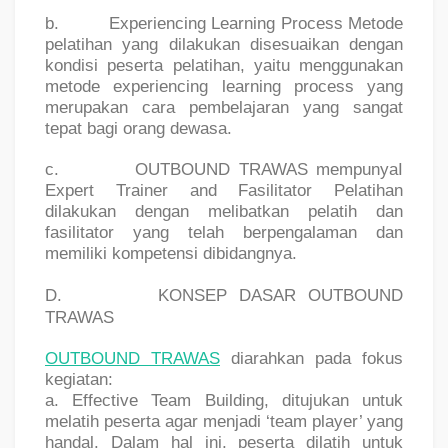
b. Experiencing Learning Process
Metode
pelatihan yang dilakukan disesuaikan dengan
kondisi peserta pelatihan, yaitu menggunakan
metode experiencing learning process yang
merupakan cara pembelajaran yang sangat
tepat bagi orang dewasa.
c. OUTBOUND TRAWAS
mempunyaI
Expert Trainer and Fasilitator Pelatihan
dilakukan dengan melibatkan pelatih dan
fasilitator yang telah berpengalaman dan
memiliki kompetensi dibidangnya.
D. KONSEP DASAR OUTBOUND
TRAWAS
OUTBOUND TRAWAS
diarahkan pada fokus
kegiatan:
a. Effective Team Building
, ditujukan untuk
melatih peserta agar menjadi ‘team player’ yang
handal. Dalam hal ini, peserta dilatih untuk