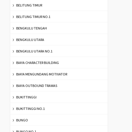
BELITUNG TIMUR
BELITUNG TIMUR NO.1
BENGKULU TENGAH
BENGKULU UTARA
BENGKULU UTARA NO.1
BIAYA CHARACTER BUILDING
BIAYA MENGUNDANG MOTIVATOR
BIAYA OUTBOUND TRAWAS
BUKITTINGGI
BUKITTINGGI NO.1
BUNGO
BUNGO NO.1