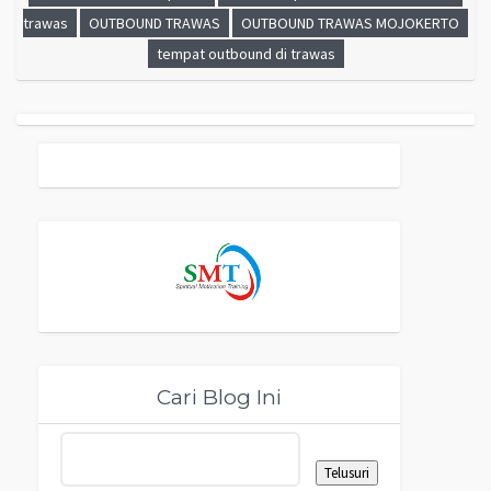
trawas
OUTBOUND TRAWAS
OUTBOUND TRAWAS MOJOKERTO
tempat outbound di trawas
Cari Blog Ini