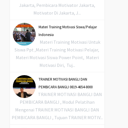
Jakarta, Pembicara Motivator Jakarta,
Motivator Di Jakarta, J...
Materi Training Motivasi Siswa/Pelajar
Indonesia
Materi Training Motivasi Untuk
Siswa Ppt ,Materi Training Motivasi Pelajar,
Materi Motivasi Siswa Power Point, Materi
Motivasi Diri, Tuj...
TRAINER MOTIVASI BANGLI DAN
PEMBICARA BANGLI 0819-4654-8000
TRAINER MOTIVASI BANGLI DAN
PEMBICARA BANGLI , Modul Pelatihan
Mengenai TRAINER MOTIVASI BANGLI DAN
PEMBICARA BANGLI , Tujuan TRAINER MOTIV...