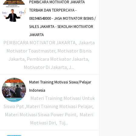
PEMBICARA MOTIVATOR JAKARTA
TERBAIK DAN TERPERCAYA -
081946548000 - JASA MOTIVATOR BISNIS /
SALES JAKARTA - SEKOLAH MOTIVATOR
JAKARTA
PEMBICARA MOTIVATOR JAKARTA, Jakarta
Motivator Toastmaster, Motivator Bisnis
Jakarta, Pembicara Motivator Jakarta,
Motivator Di Jakarta, J...
Materi Training Motivasi Siswa/Pelajar
Indonesia
Materi Training Motivasi Untuk
Siswa Ppt ,Materi Training Motivasi Pelajar,
Materi Motivasi Siswa Power Point, Materi
Motivasi Diri, Tuj...