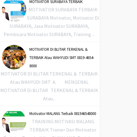
MOTIVATOR SURABAYA TERBAIK
MOTIVATOR SURABAYA TERBAIK
SURABAYA Motivator, Motivator Di
SURABAYA, Jasa Motivator SURABAYA,
Pembicara Motivator SURABAYA, Training ...
MOTIVATOR DI BLITAR TERKENAL &
TERBAIK Atau WAHYUDI SMT 0819-4654-
8000
MOTIVATOR DI BLITAR TERKENAL & TERBAIK
Atau WAHYUDI SMT A. MENGENAL
MOTIVATOR Di BLITAR TERKENAL & TERBAIK
Atau...
Motivator MALANG Terbaik 081946548000
TRAINING MOTIVASI MALANG
TERBAIK Trainer Dan Motivator