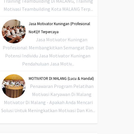
Training Teambuilding Di MALANG, Training
Motivasi Teambuilding Kota MALANG Terp...
Jasa Motivator Kuningan (Profesional
No#1)!! Terpercaya
Jasa Motivator Kuningan
Profesional: Membangkitkan Semangat Dan
Potensi Individu Jasa Motivator Kuningan
Pendahuluan Jasa Motiv...
MOTIVATOR DI MALANG (Lucu & Handal)
Penawaran Program Pelatihan
Motivasi Karyawan Di Malang
Motivator Di Malang - Apakah Anda Mencari
Solusi Untuk Meningkatkan Motivasi Dan Kin...