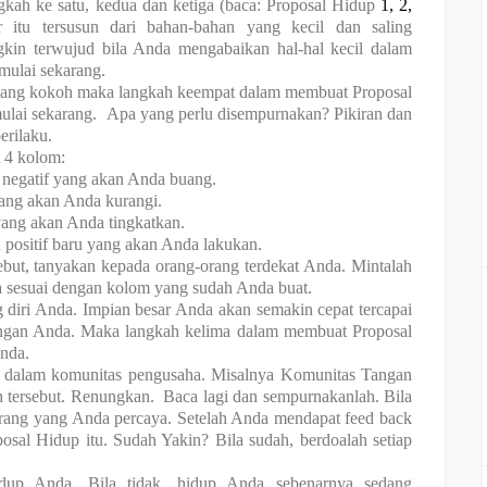
kah ke satu, kedua dan ketiga (baca: Proposal Hidup
1
,
2
,
itu tersusun dari bahan-bahan yang kecil dan saling
kin terwujud bila Anda mengabaikan hal-hal kecil dalam
 mulai sekarang.
yang kokoh maka langkah keempat dalam membuat Proposal
ulai sekarang. Apa yang perlu disempurnakan? Pikiran dan
erilaku.
 4 kolom:
u negatif yang akan Anda buang.
yang akan Anda kurangi.
yang akan Anda tingkatkan.
 positif baru yang akan Anda lakukan.
but, tanyakan kepada orang-orang terdekat Anda. Mintalah
 sesuai dengan kolom yang sudah Anda buat.
 diri Anda. Impian besar Anda akan semakin cepat tercapai
ungan Anda. Maka langkah kelima dalam membuat Proposal
Anda
.
 dalam komunitas pengusaha. Misalnya Komunitas Tangan
h tersebut. Renungkan. Baca lagi dan sempurnakanlah. Bila
rang yang Anda percaya. Setelah Anda mendapat feed back
osal Hidup itu. Sudah Yakin? Bila sudah, berdoalah setiap
idup Anda. Bila tidak, hidup Anda sebenarnya sedang