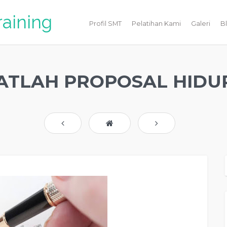
raining
Profil SMT
Pelatihan Kami
Galeri
B
ATLAH PROPOSAL HIDU