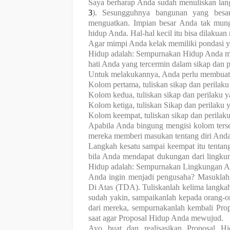
Saya berharap Anda sudah menuliskan lang
3
). Sesungguhnya bangunan yang besar 
menguatkan. Impian besar Anda tak mung
hidup Anda. Hal-hal kecil itu bisa dilakuan
Agar mimpi Anda kelak memiliki pondasi 
Hidup adalah:
Sempurnakan Hidup Anda
m
hati Anda yang tercermin dalam sikap dan p
Untuk melakukannya, Anda perlu membuat
Kolom pertama, tuliskan sikap dan perilak
Kolom kedua, tuliskan sikap dan perilaku 
Kolom ketiga, tuliskan Sikap dan perilaku 
Kolom keempat, tuliskan sikap dan perilaku
Apabila Anda bingung mengisi kolom terse
mereka memberi masukan tentang diri Anda
Langkah kesatu sampai keempat itu tentang
bila Anda mendapat dukungan dari lingk
Hidup adalah:
Sempurnakan Lingkungan 
Anda ingin menjadi pengusaha? Masuklah
Di Atas (TDA). Tuliskanlah kelima langka
sudah yakin, sampaikanlah kepada orang-o
dari mereka, sempurnakanlah kembali Prop
saat agar Proposal Hidup Anda mewujud.
Ayo buat dan realisasikan Proposal H