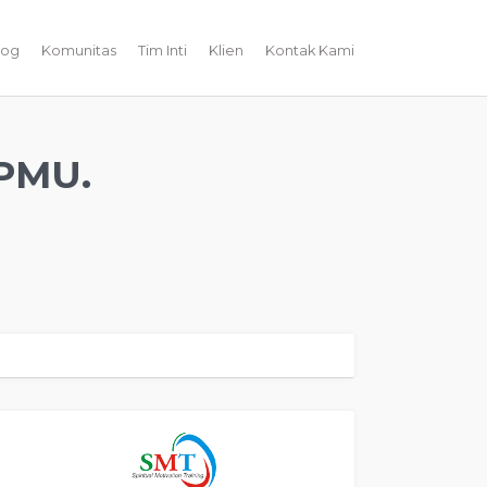
log
Komunitas
Tim Inti
Klien
Kontak Kami
PMU.