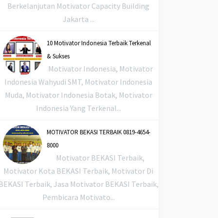
Berkelanjutan Motivator Capacity Building
Jakarta ...
10 Motivator Indonesia Terbaik Terkenal
& Sukses
Motivator Indonesia, Motivator
Indonesia Wahyudi SMT, Motivator Indonesia
Muda, Motivator Indonesia Botak, Motivator
Indonesia Yang Terkenal...
MOTIVATOR BEKASI TERBAIK 0819-4654-
8000
Motivator BEKASI Terbaik,
Motivator Kota BEKASI Terbaik, Motivator Di
BEKASI Terbaik, Jasa Motivator BEKASI Terbaik,
Pembicara Motivato...