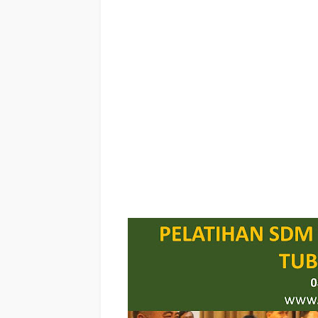
TRAINING SALES TUBAN , TRAINING FOR TRAINER T
MOTIVATOR SALES TUBAN ,
MOTIVATOR BISNIS TUBAN , INHOUSE TRAINING TUB
TUBAN ,
PELATIHAN SERVICE EXCELLECE TUBAN ,
BUILDING TUBAN
PELATIHAN CHARACTER BUILDING T
KOMUNIKASI EFEKTIF TUBAN ,
PELATIHAN KOMUN
MOTIVASI TUBAN ,
PELATIHAN NEGOTIATION SKILL 
TRAINING MOTIVASI GURU TUBAN ,
TRAINING MOTI
GATHERING PERUSAHAAN TUBAN ,
SPIRITUAL MOTIVA