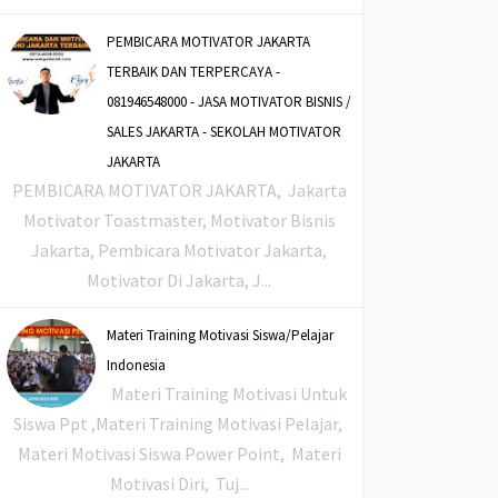
PEMBICARA MOTIVATOR JAKARTA
TERBAIK DAN TERPERCAYA -
081946548000 - JASA MOTIVATOR BISNIS /
SALES JAKARTA - SEKOLAH MOTIVATOR
JAKARTA
PEMBICARA MOTIVATOR JAKARTA, Jakarta
Motivator Toastmaster, Motivator Bisnis
Jakarta, Pembicara Motivator Jakarta,
Motivator Di Jakarta, J...
Materi Training Motivasi Siswa/Pelajar
Indonesia
Materi Training Motivasi Untuk
Siswa Ppt ,Materi Training Motivasi Pelajar,
Materi Motivasi Siswa Power Point, Materi
Motivasi Diri, Tuj...