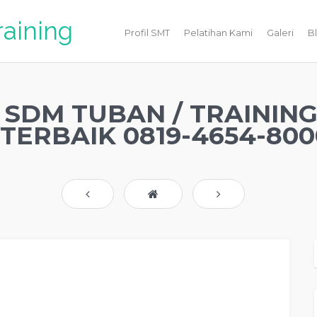
raining
Profil SMT
Pelatihan Kami
Galeri
B
 SDM TUBAN / TRAININ
TERBAIK 0819-4654-800
PELATIHAN SDM TUBAN , TRAINING KERJA TUBAN , TRAINING MOTIVASI
, PEMBICARA SEMINAR TUBAN , TRAINING PUBLIC SPEAKING TUBAN ,