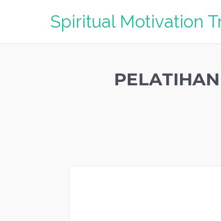
Spiritual Motivation T
PELATIHAN
TRAINING MOTIVASI TUBAN , MOTIVATOR TUBAN , 
KARYAWAN TUBAN , TRAINING LEADERSHIP TUBAN 