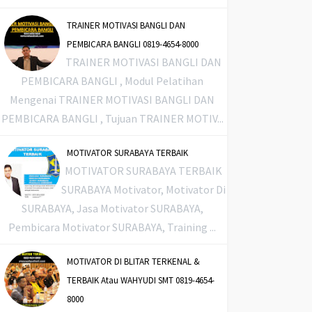
TRAINER MOTIVASI BANGLI DAN
PEMBICARA BANGLI 0819-4654-8000
TRAINER MOTIVASI BANGLI DAN
PEMBICARA BANGLI , Modul Pelatihan
Mengenai TRAINER MOTIVASI BANGLI DAN
PEMBICARA BANGLI , Tujuan TRAINER MOTIV...
MOTIVATOR SURABAYA TERBAIK
MOTIVATOR SURABAYA TERBAIK
SURABAYA Motivator, Motivator Di
SURABAYA, Jasa Motivator SURABAYA,
Pembicara Motivator SURABAYA, Training ...
MOTIVATOR DI BLITAR TERKENAL &
TERBAIK Atau WAHYUDI SMT 0819-4654-
8000