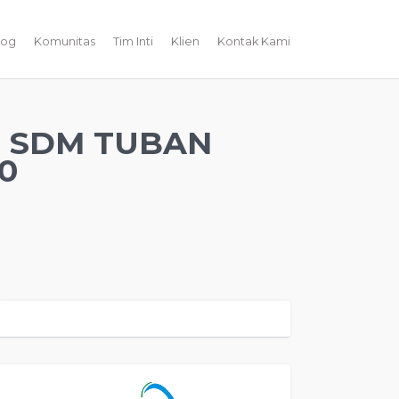
log
Komunitas
Tim Inti
Klien
Kontak Kami
G SDM TUBAN
0