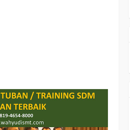
UBAN , SEMINAR MOTIVASI TUBAN , MOTIVATOR UNTUK KARYAWAN TUBAN ,
AN , MOTIVATOR PERUSAHAAN TUBAN ,
TRAINING SERVICE EXCELLENCE
CAPACITY BUILDING TUBAN ,
TEAM BUILDING TUBAN
, PELATIHAN TEAM
UBAN
TRAINING SDM TUBAN ,
TRAINING HRD TUBAN ,
IKASI EFEKTIF, TRAINING KOMUNIKASI EFEKTIF, PEMBICARA SEMINAR
TUBAN ,
PRESENTASI BISNIS TUBAN ,
TRAINING PRESENTASI TUBAN ,
VASI MAHASISWA TUBAN ,
TRAINING MOTIVASI SISWA PELAJAR TUBAN ,
TION TRAINING
TUBAN
, MOTIVATOR PENDIDIKAN TUBAN