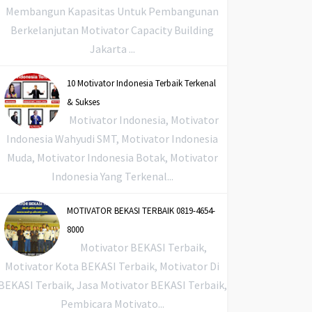
Membangun Kapasitas Untuk Pembangunan
Berkelanjutan Motivator Capacity Building
Jakarta ...
10 Motivator Indonesia Terbaik Terkenal
& Sukses
Motivator Indonesia, Motivator
Indonesia Wahyudi SMT, Motivator Indonesia
Muda, Motivator Indonesia Botak, Motivator
Indonesia Yang Terkenal...
MOTIVATOR BEKASI TERBAIK 0819-4654-
8000
Motivator BEKASI Terbaik,
Motivator Kota BEKASI Terbaik, Motivator Di
BEKASI Terbaik, Jasa Motivator BEKASI Terbaik,
Pembicara Motivato...