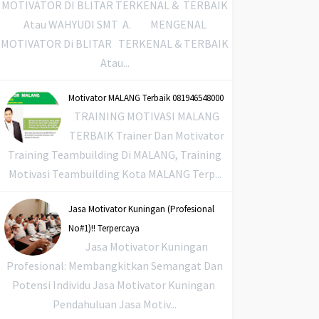
MOTIVATOR DI BLITAR TERKENAL & TERBAIK
Atau WAHYUDI SMT A. MENGENAL
MOTIVATOR Di BLITAR TERKENAL & TERBAIK
Atau...
Motivator MALANG Terbaik 081946548000
TRAINING MOTIVASI MALANG
TERBAIK Trainer Dan Motivator
Training Teambuilding Di MALANG, Training
Motivasi Teambuilding Kota MALANG Terp...
Jasa Motivator Kuningan (Profesional
No#1)!! Terpercaya
Jasa Motivator Kuningan
Profesional: Membangkitkan Semangat Dan
Potensi Individu Jasa Motivator Kuningan
Pendahuluan Jasa Motiv...