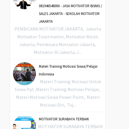
081946548000 - JASA MOTIVATOR BISNIS /
SALES JAKARTA - SEKOLAH MOTIVATOR
JAKARTA
PEMBICARA MOTIVATOR JAKARTA, Jakarta
Motivator Toastmaster, Motivator Bisnis
Jakarta, Pembicara Motivator Jakarta,
Motivator Di Jakarta, J...
Materi Training Motivasi Siswa/Pelajar
Indonesia
Materi Training Motivasi Untuk
Siswa Ppt ,Materi Training Motivasi Pelajar,
Materi Motivasi Siswa Power Point, Materi
Motivasi Diri, Tuj...
MOTIVATOR SURABAYA TERBAIK
MOTIVATOR SURABAYA TERBAIK