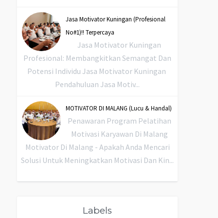
Jasa Motivator Kuningan (Profesional
No#1)!! Terpercaya
Jasa Motivator Kuningan
Profesional: Membangkitkan Semangat Dan
Potensi Individu Jasa Motivator Kuningan
Pendahuluan Jasa Motiv...
MOTIVATOR DI MALANG (Lucu & Handal)
Penawaran Program Pelatihan
Motivasi Karyawan Di Malang
Motivator Di Malang - Apakah Anda Mencari
Solusi Untuk Meningkatkan Motivasi Dan Kin...
Labels