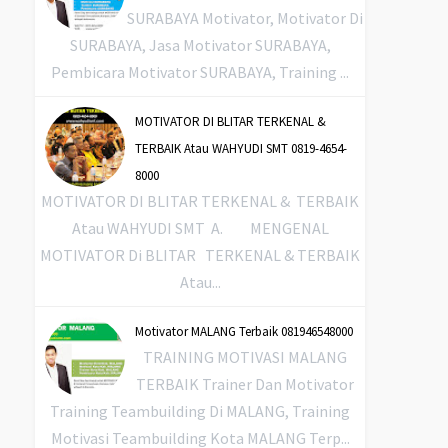
SURABAYA Motivator, Motivator Di
SURABAYA, Jasa Motivator SURABAYA,
Pembicara Motivator SURABAYA, Training ...
MOTIVATOR DI BLITAR TERKENAL &
TERBAIK Atau WAHYUDI SMT 0819-4654-
8000
MOTIVATOR DI BLITAR TERKENAL & TERBAIK
Atau WAHYUDI SMT A. MENGENAL
MOTIVATOR Di BLITAR TERKENAL & TERBAIK
Atau...
Motivator MALANG Terbaik 081946548000
TRAINING MOTIVASI MALANG
TERBAIK Trainer Dan Motivator
Training Teambuilding Di MALANG, Training
Motivasi Teambuilding Kota MALANG Terp...