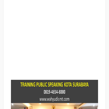
TRAINING SDM KOTA SURABAYA ,
TRAINING HRD KOTA SURABAYA ,
KOMUNIKASI EFEKTIF KOTA SURABAYA ,
PELATIHAN KOMUNIKASI
EFEKTIF, TRAINING KOMUNIKASI EFEKTIF, PEMBICARA SEMINAR
MOTIVASI KOTA SURABAYA ,
PELATIHAN NEGOTIATION SKILL KOTA
SURABAYA ,
PRESENTASI BISNIS KOTA SURABAYA ,
TRAINING
PRESENTASI KOTA SURABAYA ,
TRAINING MOTIVASI GURU KOTA
SURABAYA ,
TRAINING MOTIVASI MAHASISWA KOTA SURABAYA ,
TRAINING MOTIVASI SISWA PELAJAR KOTA SURABAYA ,
GATHERING
PERUSAHAAN KOTA SURABAYA ,
SPIRITUAL MOTIVATION TRAINING
KOTA SURABAYA
, MOTIVATOR PENDIDIKAN KOTA SURABAYA