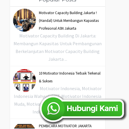
Motivator Capacity Building Jakarta !
(Handal) Untuk Membangun Kapasitas
Profesional ASN Jakarta
Motivator Capacity Building Di Jakarta:
Membangun Kapasitas Untuk Pembangunan
Berkelanjutan Motivator Capacity Building
Jakarta ...
10 Motivator Indonesia Terbaik Terkenal
& Sukses
Motivator Indonesia, Motivator
Indonesia Wahyudi SMT, Motivator Indonesia
Muda, Motivator Indonesia Botak, Motivator
Indonesia Yang Terkenal...
PEMBICARA MOTIVATOR JAKARTA