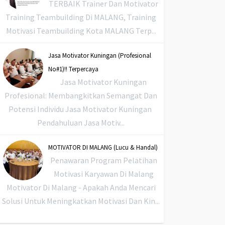
TERBAIK Trainer Dan Motivator
Training Teambuilding Di MALANG, Training
Motivasi Teambuilding Kota MALANG Terp...
Jasa Motivator Kuningan (Profesional
No#1)!! Terpercaya
Jasa Motivator Kuningan
Profesional: Membangkitkan Semangat Dan
Potensi Individu Jasa Motivator Kuningan
Pendahuluan Jasa Motiv...
MOTIVATOR DI MALANG (Lucu & Handal)
Penawaran Program Pelatihan
Motivasi Karyawan Di Malang
Motivator Di Malang - Apakah Anda Mencari
Solusi Untuk Meningkatkan Motivasi Dan Kin...