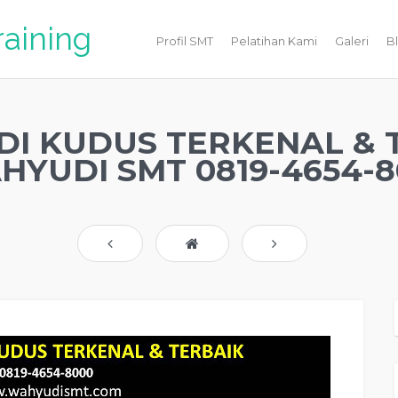
raining
Profil SMT
Pelatihan Kami
Galeri
B
DI KUDUS TERKENAL & 
YUDI SMT 0819-4654-80