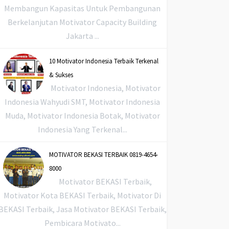
Membangun Kapasitas Untuk Pembangunan
Berkelanjutan Motivator Capacity Building
Jakarta ...
10 Motivator Indonesia Terbaik Terkenal
& Sukses
Motivator Indonesia, Motivator
Indonesia Wahyudi SMT, Motivator Indonesia
Muda, Motivator Indonesia Botak, Motivator
Indonesia Yang Terkenal...
MOTIVATOR BEKASI TERBAIK 0819-4654-
8000
Motivator BEKASI Terbaik,
Motivator Kota BEKASI Terbaik, Motivator Di
BEKASI Terbaik, Jasa Motivator BEKASI Terbaik,
Pembicara Motivato...