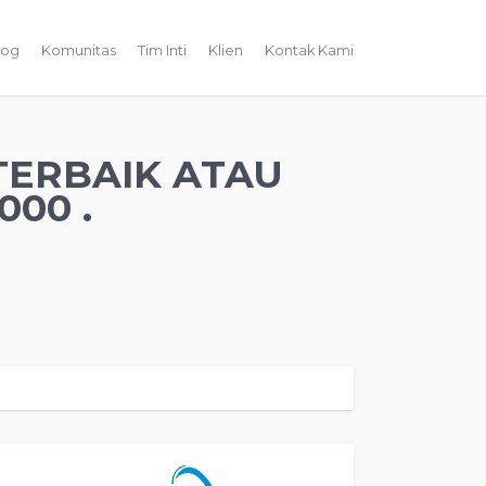
log
Komunitas
Tim Inti
Klien
Kontak Kami
TERBAIK ATAU
00 .