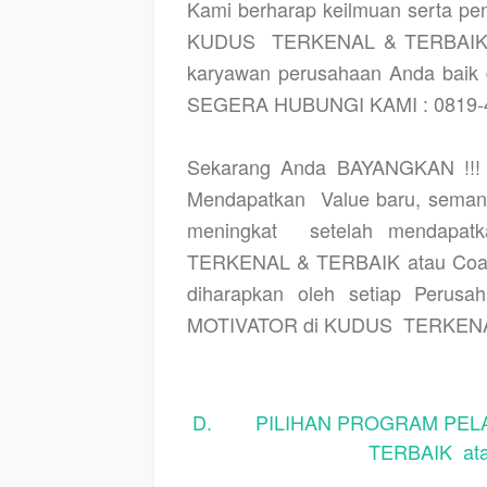
Kami berharap keilmuan serta pe
KUDUS
TERKENAL & TERBAIK da
karyawan perusahaan Anda baik d
SEGERA HUBUNGI KAMI : 0819-4
Sekarang Anda BAYANGKAN !!! a
Mendapatkan
Value baru, semang
meningkat
setelah mendapat
TERKENAL & TERBAIK atau Coac
diharapkan oleh setiap Perusa
MOTIVATOR di KUDUS
TERKENAL
D. PILIHAN PROGRAM PELAT
TERBAIK at