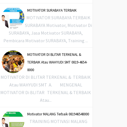
MOTIVATOR SURABAYA TERBAIK
MOTIVATOR SURABAYA TERBAIK
SURABAYA Motivator, Motivator Di
SURABAYA, Jasa Motivator SURABAYA,
Pembicara Motivator SURABAYA, Training ...
MOTIVATOR DI BLITAR TERKENAL &
TERBAIK Atau WAHYUDI SMT 0819-4654-
8000
MOTIVATOR DI BLITAR TERKENAL & TERBAIK
Atau WAHYUDI SMT A. MENGENAL
MOTIVATOR Di BLITAR TERKENAL & TERBAIK
Atau...
Motivator MALANG Terbaik 081946548000
TRAINING MOTIVASI MALANG