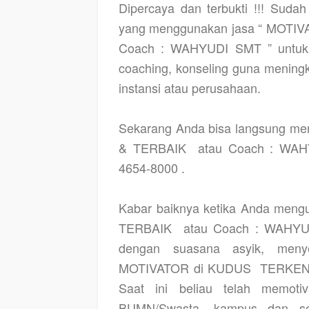
Dipercaya dan terbukti !!! Suda
yang menggunakan jasa “ MOTI
Coach : WAHYUDI SMT ” untuk m
coaching, konseling guna menin
instansi atau perusahaan.
Sekarang Anda bisa langsung 
& TERBAIK
atau Coach : WAH
4654-8000 .
Kabar baiknya ketika Anda me
TERBAIK
atau Coach : WAHYU
dengan suasana asyik, meny
MOTIVATOR di KUDUS
TERKEN
Saat ini beliau telah memoti
BUMN/Swasta, kampus dan sek