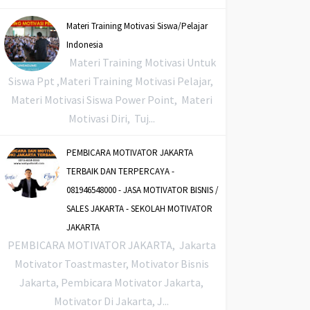
Materi Training Motivasi Siswa/Pelajar
Indonesia
Materi Training Motivasi Untuk
Siswa Ppt ,Materi Training Motivasi Pelajar,
Materi Motivasi Siswa Power Point, Materi
Motivasi Diri, Tuj...
PEMBICARA MOTIVATOR JAKARTA
TERBAIK DAN TERPERCAYA -
081946548000 - JASA MOTIVATOR BISNIS /
SALES JAKARTA - SEKOLAH MOTIVATOR
JAKARTA
PEMBICARA MOTIVATOR JAKARTA, Jakarta
Motivator Toastmaster, Motivator Bisnis
Jakarta, Pembicara Motivator Jakarta,
Motivator Di Jakarta, J...