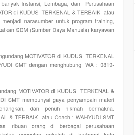
h banyak Instansi, Lembaga, dan
Perusahaan
VATOR di KUDUS
TERKENAL & TERBAIK
atau
enjadi narasumber untuk program training,
gkatkan SDM (Sumber Daya Manusia) karyawan
mengundang MOTIVATOR di KUDUS
TERKENAL
YUDI SMT dengan menghubungi WA : 0819-
ngundang MOTIVATOR di KUDUS
TERKENAL &
DI SMT mempunyai gaya penyampain materi
enangkan, dan penuh hikmah bermakna.
AL & TERBAIK
atau Coach : WAHYUDI SMT
vasi ribuan orang di berbagai perusahaan
olah unggulan sekolah di berbagai kota