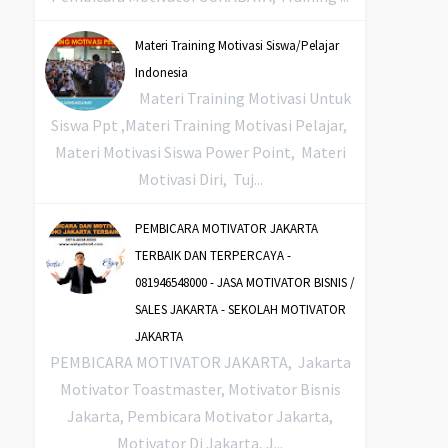
Materi Training Motivasi Siswa/Pelajar
Indonesia
Materi Training Motivasi Untuk
Siswa Ppt ,Materi Training Motivasi Pelajar,
Materi Motivasi Siswa Power Point, Materi
Motivasi Diri, Tuj...
PEMBICARA MOTIVATOR JAKARTA
TERBAIK DAN TERPERCAYA -
081946548000 - JASA MOTIVATOR BISNIS /
SALES JAKARTA - SEKOLAH MOTIVATOR
JAKARTA
PEMBICARA MOTIVATOR JAKARTA, Jakarta
Motivator Toastmaster, Motivator Bisnis
Jakarta, Pembicara Motivator Jakarta,
Motivator Di Jakarta, J...