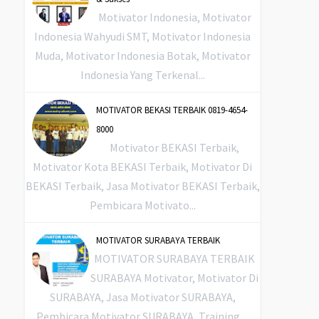
Motivator Indonesia, Motivator
Indonesia Wahyudi SMT, Motivator Indonesia
Muda, Motivator Indonesia Botak, Motivator
Indonesia Yang Terkenal...
MOTIVATOR BEKASI TERBAIK 0819-4654-
8000
Motivator BEKASI Terbaik,
Motivator Kota BEKASI Terbaik, Motivator Di
BEKASI Terbaik, Jasa Motivator BEKASI Terbaik,
Pembicara Motivato...
MOTIVATOR SURABAYA TERBAIK
MOTIVATOR SURABAYA TERBAIK
SURABAYA Motivator, Motivator Di
SURABAYA, Jasa Motivator SURABAYA,
Pembicara Motivator SURABAYA, Training ...