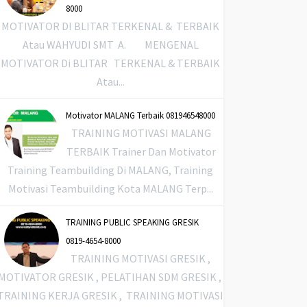
8000
MOTIVATOR DI BLITAR TERKENAL & TERBAIK
Atau WAHYUDI SMT A. MENGENAL
MOTIVATOR Di BLITAR TERKENAL & TERBAIK
Atau...
Motivator MALANG Terbaik 081946548000
TRAINING MOTIVASI MALANG
TERBAIK Trainer Dan Motivator
Training Teambuilding Di MALANG, Training
Motivasi Teambuilding Kota MALANG Terp...
TRAINING PUBLIC SPEAKING GRESIK
0819-4654-8000
TRAINING MOTIVASI GRESIK ,
MOTIVATOR GRESIK , PELATIHAN SDM GRESIK ,
TRAINING KERJA GRESIK , TRAINING MOTIVASI