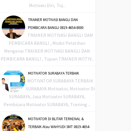
Motivasi Diri, Tuj...
TRAINER MOTIVASI BANGLI DAN
PEMBICARA BANGLI 0819-4654-8000
TRAINER MOTIVASI BANGLI DAN
PEMBICARA BANGLI , Modul Pelatihan
Mengenai TRAINER MOTIVASI BANGLI DAN
PEMBICARA BANGLI , Tujuan TRAINER MOTIV...
MOTIVATOR SURABAYA TERBAIK
MOTIVATOR SURABAYA TERBAIK
SURABAYA Motivator, Motivator Di
SURABAYA, Jasa Motivator SURABAYA,
Pembicara Motivator SURABAYA, Training ...
MOTIVATOR DI BLITAR TERKENAL &
TERBAIK Atau WAHYUDI SMT 0819-4654-