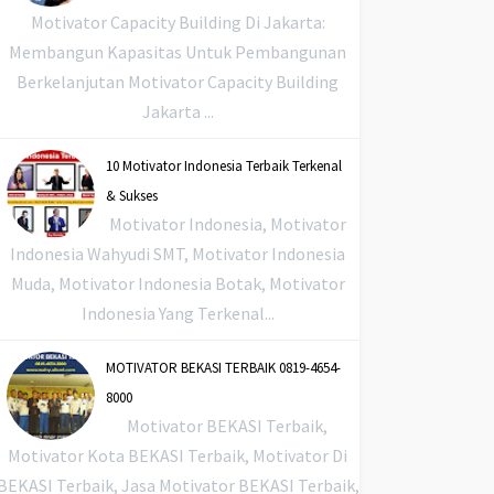
Motivator Capacity Building Di Jakarta:
Membangun Kapasitas Untuk Pembangunan
Berkelanjutan Motivator Capacity Building
Jakarta ...
10 Motivator Indonesia Terbaik Terkenal
& Sukses
Motivator Indonesia, Motivator
Indonesia Wahyudi SMT, Motivator Indonesia
Muda, Motivator Indonesia Botak, Motivator
Indonesia Yang Terkenal...
MOTIVATOR BEKASI TERBAIK 0819-4654-
8000
Motivator BEKASI Terbaik,
Motivator Kota BEKASI Terbaik, Motivator Di
BEKASI Terbaik, Jasa Motivator BEKASI Terbaik,