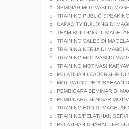
o
SEMINAR MOTIVASI DI MAG
o
TRAINING PUBLIC SPEAKIN
o
CAPACITY BUILDING DI MA
o
TEAM BUILDING DI MAGELA
o
TRAINING SALES DI MAGEL
o
TRAINING KERJA DI MAGEL
o
TRAINING MOTIVASI DI MA
o
TRAINING MOTIVASI KARYA
o
PELATIHAN LEADERSHIP DI
o
MOTIVATOR PERUSAHAAN D
o
PEMBICARA SEMINAR DI M
o
PEMBICARA SENIBAR MOTIV
o
TRAINING HRD DI MAGELAN
o
TRAINING/PELATIHAN SERV
o
PELATIHAN CHARACTER BUI