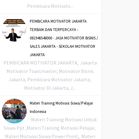
Pembicara Motivato...
PEMBICARA MOTIVATOR JAKARTA
TERBAIK DAN TERPERCAYA -
081946548000 - JASA MOTIVATOR BISNIS /
SALES JAKARTA - SEKOLAH MOTIVATOR
JAKARTA
PEMBICARA MOTIVATOR JAKARTA, Jakarta
Motivator Toastmaster, Motivator Bisnis
Jakarta, Pembicara Motivator Jakarta,
Motivator Di Jakarta, J...
Materi Training Motivasi Siswa/Pelajar
Indonesia
Materi Training Motivasi Untuk
Siswa Ppt ,Materi Training Motivasi Pelajar,
Materi Motivasi Siswa Power Point, Materi