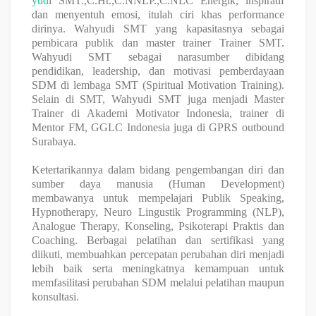
yud
i SMT.,C.Ht.,C.NNLP.,C.NLC Energik, inspiratif
dan menyentuh emosi, itulah ciri khas performance
dirinya. Wahyudi SMT yang kapasitasnya sebagai
pembicara publik dan master trainer Trainer SMT.
Wahyudi SMT sebagai narasumber dibidang
pendidikan, leadership, dan motivasi pemberdayaan
SDM di lembaga SMT (Spiritual Motivation Training).
Selain di SMT, Wahyudi SMT juga menjadi Master
Trainer di Akademi Motivator Indonesia, trainer di
Mentor FM, GGLC Indonesia juga di GPRS outbound
Surabaya.
Ketertarikannya dalam bidang pengembangan diri dan
sumber daya manusia (Human Development)
membawanya untuk mempelajari Publik Speaking,
Hypnotherapy, Neuro Lingustik Programming (NLP),
Analogue Therapy, Konseling, Psikoterapi Praktis dan
Coaching. Berbagai pelatihan dan sertifikasi yang
diikuti, membuahkan percepatan perubahan diri menjadi
lebih baik serta meningkatnya kemampuan untuk
memfasilitasi perubahan SDM melalui pelatihan maupun
konsultasi.