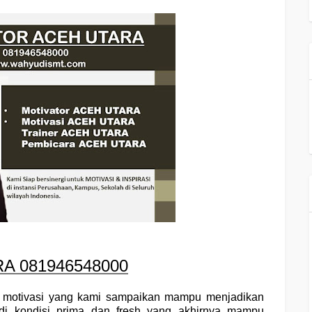
A 081946548000
an motivasi yang kami sampaikan mampu menjadikan
di kondisi prima dan fresh yang akhirnya mampu