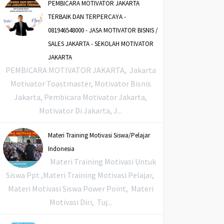
PEMBICARA MOTIVATOR JAKARTA
TERBAIK DAN TERPERCAYA -
081946548000 - JASA MOTIVATOR BISNIS /
SALES JAKARTA - SEKOLAH MOTIVATOR
JAKARTA
PEMBICARA MOTIVATOR JAKARTA, Jakarta
Motivator Toastmaster, Motivator Bisnis
Jakarta, Pembicara Motivator Jakarta,
Motivator Di Jakarta, J...
Materi Training Motivasi Siswa/Pelajar
Indonesia
Materi Training Motivasi Untuk
Siswa Ppt ,Materi Training Motivasi Pelajar,
Materi Motivasi Siswa Power Point, Materi
Motivasi Diri, Tuj...