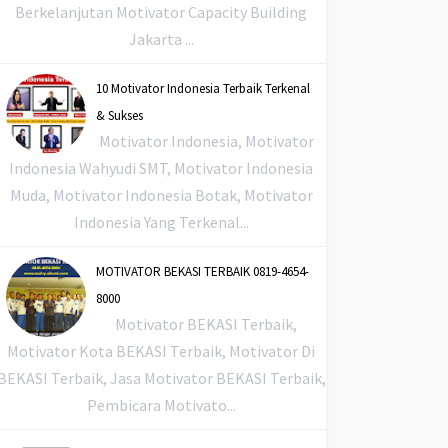
Berkelanjutan Motivator Capacity Building
Jakarta ...
10 Motivator Indonesia Terbaik Terkenal
& Sukses
Motivator Indonesia, Motivator
Indonesia Wahyudi SMT, Motivator Indonesia
Muda, Motivator Indonesia Botak, Motivator
Indonesia Yang Terkenal...
MOTIVATOR BEKASI TERBAIK 0819-4654-
8000
Motivator BEKASI Terbaik,
Motivator Kota BEKASI Terbaik, Motivator Di
BEKASI Terbaik, Jasa Motivator BEKASI Terbaik,
Pembicara Motivato...