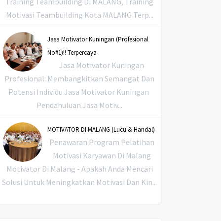
Training Teambuilding Di MALANG, Training
Motivasi Teambuilding Kota MALANG Terp...
Jasa Motivator Kuningan (Profesional
No#1)!! Terpercaya
Jasa Motivator Kuningan
Profesional: Membangkitkan Semangat Dan
Potensi Individu Jasa Motivator Kuningan
Pendahuluan Jasa Motiv...
MOTIVATOR DI MALANG (Lucu & Handal)
Penawaran Program Pelatihan
Motivasi Karyawan Di Malang
Motivator Di Malang - Apakah Anda Mencari
Solusi Untuk Meningkatkan Motivasi Dan Kin...