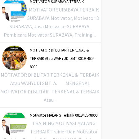
MOTIVATOR SURABAYA TERBAIK
MOTIVATOR SURABAYA TERBAIK
SURABAYA Motivator, Motivator Di
SURABAYA, Jasa Motivator SURABAYA,
Pembicara Motivator SURABAYA, Training ...
MOTIVATOR DI BLITAR TERKENAL &
TERBAIK Atau WAHYUDI SMT 0819-4654-
8000
MOTIVATOR DI BLITAR TERKENAL & TERBAIK
Atau WAHYUDI SMT A. MENGENAL
MOTIVATOR Di BLITAR TERKENAL & TERBAIK
Atau...
Motivator MALANG Terbaik 081946548000
TRAINING MOTIVASI MALANG
TERBAIK Trainer Dan Motivator