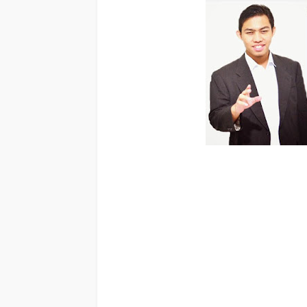
Motivator ACEH UTARA Teambuilding di ACEH UTARA, TRAIN
terpercaya, Motivator Training Teambuilding ACEH UTARA, 
081946548000