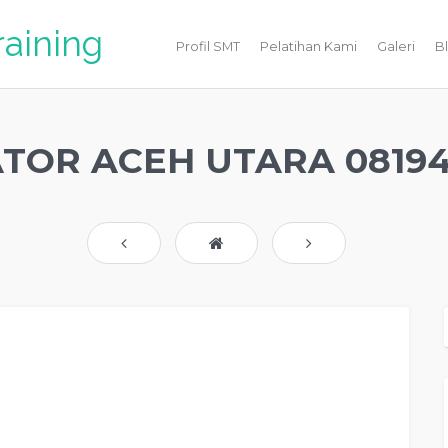
raining
Profil SMT
Pelatihan Kami
Galeri
B
TOR ACEH UTARA 0819
000
tivator Di TRAINING MOTIVASI KARYAWAN ACEH UTARA Jasa Motivator TRAINING
NING MOTIVASI KARYAWAN ACEH UTARA, Motivator Terkenal ACEH UTARA, Motivator
 Motivator Di TRAINING MOTIVASI KARYAWAN ACEH UTARA, Daftar Motivator Di
Di ACEH UTARA, Seminar Motivasi ACEH UTARA