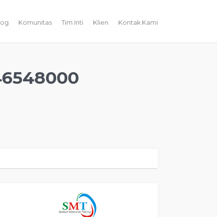
log
Komunitas
Tim Inti
Klien
Kontak Kami
46548000