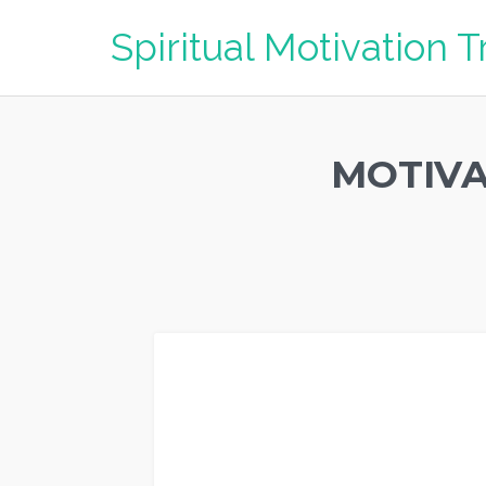
Spiritual Motivation T
MOTIVA
Motivator ACEH UTARA / MOTIVATOR ACEH UTARA 081946548
Motivator TRAINING MOTIVASI KARYAWAN ACEH UTARA, Mo
MOTIVASI KARYAWAN ACEH UTARA, Pembicara Motivator TRAI
keren TRAINING MOTIVASI KARYAWAN ACEH UTARA, Sekolah
TRAINING MOTIVASI KARYAWAN ACEH UTARA, Nama Motivator 