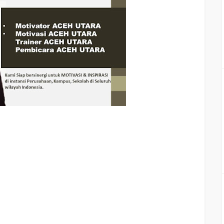
ING MOTIVASI KARYAWAN ACEH UTARA, Training motivasi Teambuilding ACEH UTARA
Pembicara Training MOTIVASI, Training Teambuilding ACEH UTARA, hubungi kami :