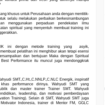
?
ncang khusus untuk Perusahaan anda dengan mentitik-
untuk selalu melakukan perbaikan berkesinambungan
an menggunakan perpaduan pendekatan ilmu
atan spiritual yang menyentuh membuat training ini
ggerakkan.
IK
ini dengan metode training yang asyik,
 membuat pelatihan ini menghibur akan tetapi esensi
ersampaikan dan bertujuan Maka dengan Spiritual
a Best Performance itu muncul juga mendonggkrak
hyudi SMT.,C.Ht.,C.NNLP.,C.NLC Energik, inspiratif
i khas performance dirinya. Wahyudi SMT yang
ublik dan master trainer Trainer SMT. Wahyudi
ndidikan, leadership, dan motivasi pemberdayaan
vation Training). Selain di SMT, Wahyudi SMT juga
Motivator Indonesia, trainer di Mentor FM, GGLC