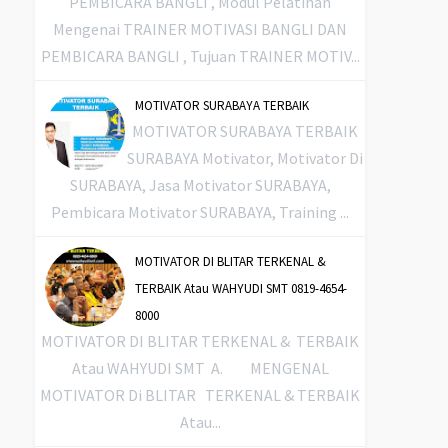
PEMBICARA BANGLI , Modul Pelatihan
Mengenai TRAINER MOTIVASI BANGLI DAN
PEMBICARA BANGLI , Tujuan TRAINER MOTIV...
MOTIVATOR SURABAYA TERBAIK
MOTIVATOR SURABAYA TERBAIK
SURABAYA Motivator, Motivator Di
SURABAYA, Jasa Motivator SURABAYA,
Pembicara Motivator SURABAYA, Training ...
MOTIVATOR DI BLITAR TERKENAL &
TERBAIK Atau WAHYUDI SMT 0819-4654-
8000
MOTIVATOR DI BLITAR TERKENAL & TERBAIK
Atau WAHYUDI SMT A. MENGENAL
MOTIVATOR Di BLITAR TERKENAL & TERBAIK
Atau...