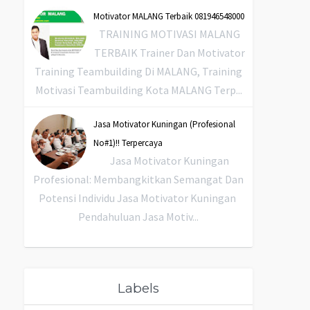
Motivator MALANG Terbaik 081946548000
TRAINING MOTIVASI MALANG
TERBAIK Trainer Dan Motivator
Training Teambuilding Di MALANG, Training
Motivasi Teambuilding Kota MALANG Terp...
Jasa Motivator Kuningan (Profesional
No#1)!! Terpercaya
Jasa Motivator Kuningan
Profesional: Membangkitkan Semangat Dan
Potensi Individu Jasa Motivator Kuningan
Pendahuluan Jasa Motiv...
Labels