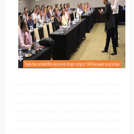
Training MOTIVASI PADANG TERBAIK, Training Teambuilding PADANG
TERBAIK, Hubungi Kami : 081946548000 Motivator PADANG TERBAIK,
Motivator kota PADANG TERBAIK, Motivator Di PADANG TERBAIK, Jasa
Motivator PADANG TERBAIK, Pembicara Motivator PADANG TERBAIK,
Training Motivator PADANG TERBAIK, Motivator Terkenal PADANG TERBAIK,
Motivator Keren PADANG TERBAIK, Sekolah Motivator Di PADANG