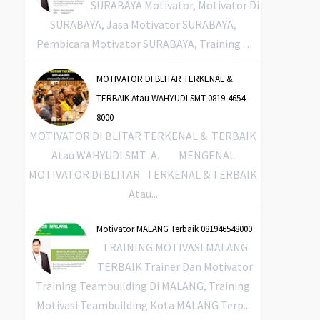
SURABAYA Motivator, Motivator Di
SURABAYA, Jasa Motivator SURABAYA,
Pembicara Motivator SURABAYA, Training ...
MOTIVATOR DI BLITAR TERKENAL &
TERBAIK Atau WAHYUDI SMT 0819-4654-
8000
MOTIVATOR DI BLITAR TERKENAL & TERBAIK
Atau WAHYUDI SMT A. MENGENAL
MOTIVATOR Di BLITAR TERKENAL & TERBAIK
Atau...
Motivator MALANG Terbaik 081946548000
TRAINING MOTIVASI MALANG
TERBAIK Trainer Dan Motivator
Training Teambuilding Di MALANG, Training
Motivasi Teambuilding Kota MALANG Terp...