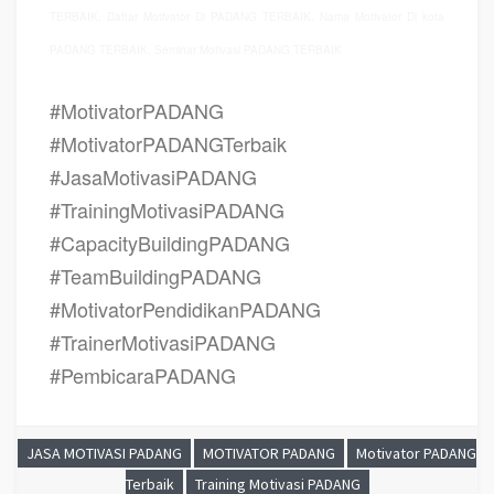
TERBAIK, Daftar Motivator Di PADANG TERBAIK, Nama Motivator Di kota
PADANG TERBAIK, Seminar Motivasi PADANG TERBAIK
#MotivatorPADANG
#MotivatorPADANGTerbaik
#JasaMotivasiPADANG
#TrainingMotivasiPADANG
#CapacityBuildingPADANG
#TeamBuildingPADANG
#MotivatorPendidikanPADANG
#TrainerMotivasiPADANG
#PembicaraPADANG
JASA MOTIVASI PADANG
MOTIVATOR PADANG
Motivator PADANG
Terbaik
Training Motivasi PADANG