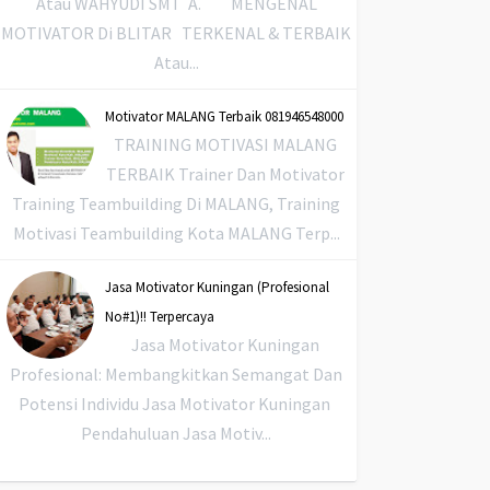
Atau WAHYUDI SMT A. MENGENAL
MOTIVATOR Di BLITAR TERKENAL & TERBAIK
Atau...
Motivator MALANG Terbaik 081946548000
TRAINING MOTIVASI MALANG
TERBAIK Trainer Dan Motivator
Training Teambuilding Di MALANG, Training
Motivasi Teambuilding Kota MALANG Terp...
Jasa Motivator Kuningan (Profesional
No#1)!! Terpercaya
Jasa Motivator Kuningan
Profesional: Membangkitkan Semangat Dan
Potensi Individu Jasa Motivator Kuningan
Pendahuluan Jasa Motiv...