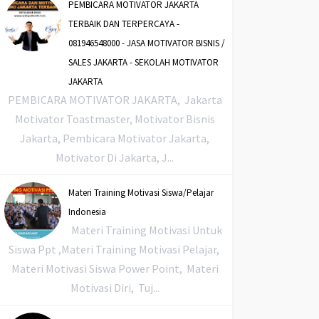
PEMBICARA MOTIVATOR JAKARTA
TERBAIK DAN TERPERCAYA -
081946548000 - JASA MOTIVATOR BISNIS /
SALES JAKARTA - SEKOLAH MOTIVATOR
JAKARTA
PEMBICARA MOTIVATOR JAKARTA, Jakarta
Motivator Toastmaster, Motivator Bisnis
Jakarta, Pembicara Motivator Jakarta,
Motivator Di Jakarta, J...
Materi Training Motivasi Siswa/Pelajar
Indonesia
Materi Training Motivasi Untuk
Siswa Ppt ,Materi Training Motivasi Pelajar,
Materi Motivasi Siswa Power Point, Materi
Motivasi Diri, Tuj...