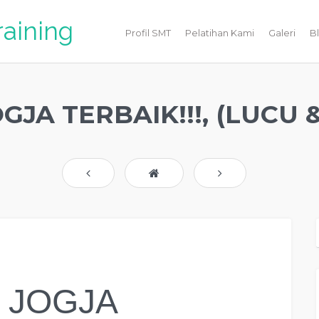
raining
Profil SMT
Pelatihan Kami
Galeri
B
JA TERBAIK!!!, (LUCU & 
 JOGJA