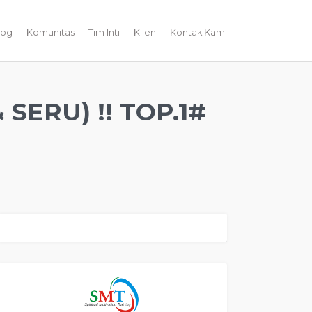
log
Komunitas
Tim Inti
Klien
Kontak Kami
SERU) !! TOP.1#