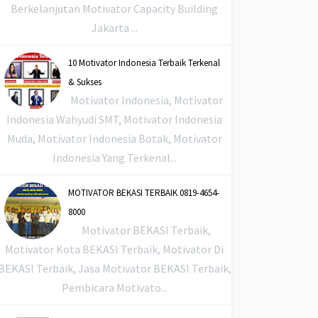
Berkelanjutan Motivator Capacity Building
Jakarta ...
10 Motivator Indonesia Terbaik Terkenal
& Sukses
Motivator Indonesia, Motivator
Indonesia Wahyudi SMT, Motivator Indonesia
Muda, Motivator Indonesia Botak, Motivator
Indonesia Yang Terkenal...
MOTIVATOR BEKASI TERBAIK 0819-4654-
8000
Motivator BEKASI Terbaik,
Motivator Kota BEKASI Terbaik, Motivator Di
BEKASI Terbaik, Jasa Motivator BEKASI Terbaik,
Pembicara Motivato...