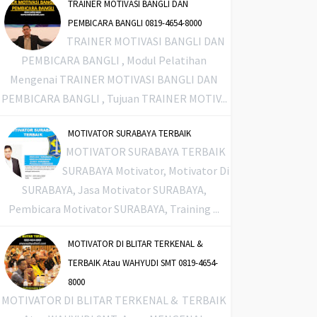
TRAINER MOTIVASI BANGLI DAN
PEMBICARA BANGLI 0819-4654-8000
TRAINER MOTIVASI BANGLI DAN
PEMBICARA BANGLI , Modul Pelatihan
Mengenai TRAINER MOTIVASI BANGLI DAN
PEMBICARA BANGLI , Tujuan TRAINER MOTIV...
MOTIVATOR SURABAYA TERBAIK
MOTIVATOR SURABAYA TERBAIK
SURABAYA Motivator, Motivator Di
SURABAYA, Jasa Motivator SURABAYA,
Pembicara Motivator SURABAYA, Training ...
MOTIVATOR DI BLITAR TERKENAL &
TERBAIK Atau WAHYUDI SMT 0819-4654-
8000
MOTIVATOR DI BLITAR TERKENAL & TERBAIK