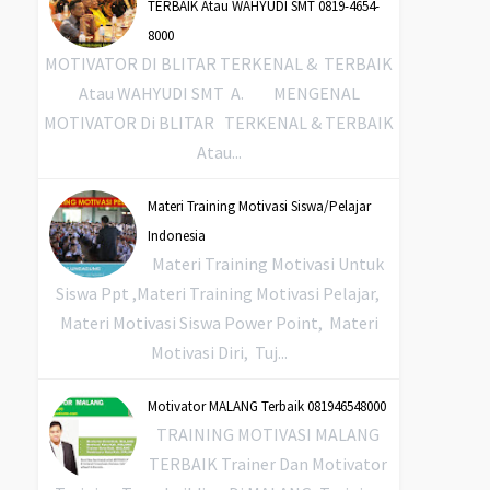
TERBAIK Atau WAHYUDI SMT 0819-4654-
8000
MOTIVATOR DI BLITAR TERKENAL & TERBAIK
Atau WAHYUDI SMT A. MENGENAL
MOTIVATOR Di BLITAR TERKENAL & TERBAIK
Atau...
Materi Training Motivasi Siswa/Pelajar
Indonesia
Materi Training Motivasi Untuk
Siswa Ppt ,Materi Training Motivasi Pelajar,
Materi Motivasi Siswa Power Point, Materi
Motivasi Diri, Tuj...
Motivator MALANG Terbaik 081946548000
TRAINING MOTIVASI MALANG
TERBAIK Trainer Dan Motivator