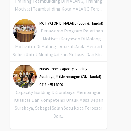
Training Teambuilding Di MALANG, Training
Motivasi Teambuilding Kota MALANG Terp...
MOTIVATOR DI MALANG (Lucu & Handal)
Penawaran Program Pelatihan
Motivasi Karyawan Di Malang
Motivator Di Malang - Apakah Anda Mencari
Solusi Untuk Meningkatkan Motivasi Dan Kin...
Narasumber Capacity Building
Surabaya,!!! (Membangun SDM Handal)
0819-4654-8000
Capacity Building Di Surabaya: Membangun
Kualitas Dan Kompetensi Untuk Masa Depan
Surabaya, Sebagai Salah Satu Kota Terbesar
Dan...