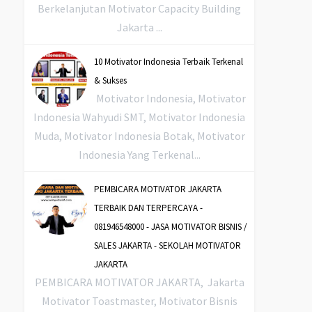
Berkelanjutan Motivator Capacity Building
Jakarta ...
10 Motivator Indonesia Terbaik Terkenal
& Sukses
Motivator Indonesia, Motivator
Indonesia Wahyudi SMT, Motivator Indonesia
Muda, Motivator Indonesia Botak, Motivator
Indonesia Yang Terkenal...
PEMBICARA MOTIVATOR JAKARTA
TERBAIK DAN TERPERCAYA -
081946548000 - JASA MOTIVATOR BISNIS /
SALES JAKARTA - SEKOLAH MOTIVATOR
JAKARTA
PEMBICARA MOTIVATOR JAKARTA, Jakarta
Motivator Toastmaster, Motivator Bisnis