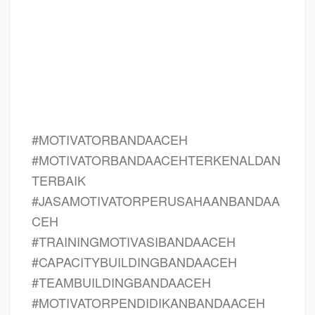
BANDA ACEH, Jasa Training Motivasi Perusahaan BANDA ACEH, Jasa
Motivasi Terkenal Perusahaan BANDA ACEH, Jasa Motivasi Keren
Perusahaan BANDA ACEH, Sekolah Motivasi Di BANDA ACEH, Daftar
Motivator Perusahaan Di BANDA ACEH, Nama Motivator
Perusahaan Di
kota BANDA ACEH, Jasa Seminar Motivasi Perusahaan BANDA ACEH
#MOTIVATORBANDAACEH
#MOTIVATORBANDAACEHTERKENALDAN
TERBAIK
#JASAMOTIVATORPERUSAHAANBANDAA
CEH
#TRAININGMOTIVASIBANDAACEH
#CAPACITYBUILDINGBANDAACEH
#TEAMBUILDINGBANDAACEH
#MOTIVATORPENDIDIKANBANDAACEH