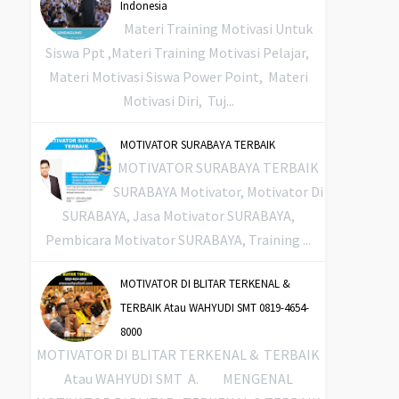
Indonesia
Materi Training Motivasi Untuk
Siswa Ppt ,Materi Training Motivasi Pelajar,
Materi Motivasi Siswa Power Point, Materi
Motivasi Diri, Tuj...
MOTIVATOR SURABAYA TERBAIK
MOTIVATOR SURABAYA TERBAIK
SURABAYA Motivator, Motivator Di
SURABAYA, Jasa Motivator SURABAYA,
Pembicara Motivator SURABAYA, Training ...
MOTIVATOR DI BLITAR TERKENAL &
TERBAIK Atau WAHYUDI SMT 0819-4654-
8000
MOTIVATOR DI BLITAR TERKENAL & TERBAIK
Atau WAHYUDI SMT A. MENGENAL