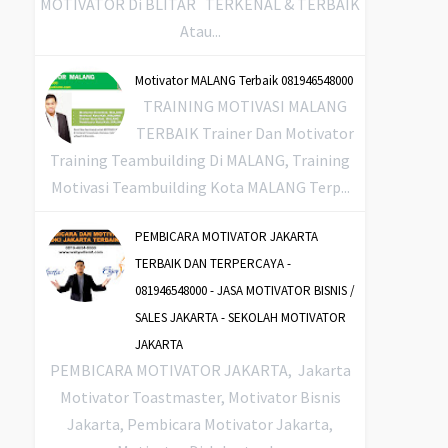
MOTIVATOR Di BLITAR TERKENAL & TERBAIK
Atau...
Motivator MALANG Terbaik 081946548000
TRAINING MOTIVASI MALANG
TERBAIK Trainer Dan Motivator
Training Teambuilding Di MALANG, Training
Motivasi Teambuilding Kota MALANG Terp...
PEMBICARA MOTIVATOR JAKARTA
TERBAIK DAN TERPERCAYA -
081946548000 - JASA MOTIVATOR BISNIS /
SALES JAKARTA - SEKOLAH MOTIVATOR
JAKARTA
PEMBICARA MOTIVATOR JAKARTA, Jakarta
Motivator Toastmaster, Motivator Bisnis
Jakarta, Pembicara Motivator Jakarta,