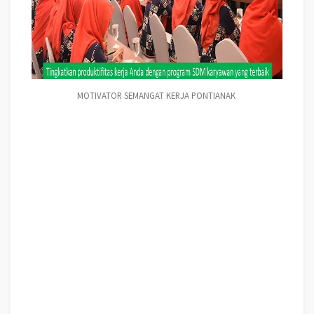
MOTIVATOR SEMANGAT KERJA PONTIANAK
MOTIVATOR SEMANGAT KERJA PONTIANAK
, modul pelatihan mengenai
MOTIVATOR SEMANGAT KERJA PONTIANAK
, tujuan
MOTIVATOR
SEMANGAT KERJA PONTIANAK
, judul
MOTIVATOR SEMANGAT KERJA
PONTIANAK
, judul training untuk karyawan PONTIANAK, training motivasi
mahasiswa PONTIANAK, silabus training, modul pelatihan motivasi kerja pdf
PONTIANAK, motivasi kinerja karyawan PONTIANAK, judul motivasi terbaik
PONTIANAK, contoh tema seminar motivasi PONTIANAK, tema training
motivasi pelajar PONTIANAK, tema training motivasi mahasiswa PONTIANAK,
materi training motivasi untuk siswa ppt PONTIANAK, contoh judul pelatihan,