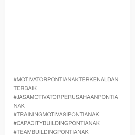
tema seminar motivasi untuk mahasiswa PONTIANAK, materi motivasi sukses
PONTIANAK, silabus training PONTIANAK, motivasi kinerja karyawan
PONTIANAK, bahan motivasi karyawan PONTIANAK, motivasi kinerja
karyawan PONTIANAK, motivasi kerja karyawan PONTIANAK, cara memberi
motivasi karyawan dalam bisnis internasional PONTIANAK, cara dan upaya
meningkatkan motivasi kerja karyawan PONTIANAK, judul PONTIANAK,
training motivasi PONTIANAK, kelas motivasi PONTIANAK
#MOTIVATORPONTIANAKTERKENALDAN
TERBAIK
#JASAMOTIVATORPERUSAHAANPONTIA
NAK
#TRAININGMOTIVASIPONTIANAK
#CAPACITYBUILDINGPONTIANAK
#TEAMBUILDINGPONTIANAK