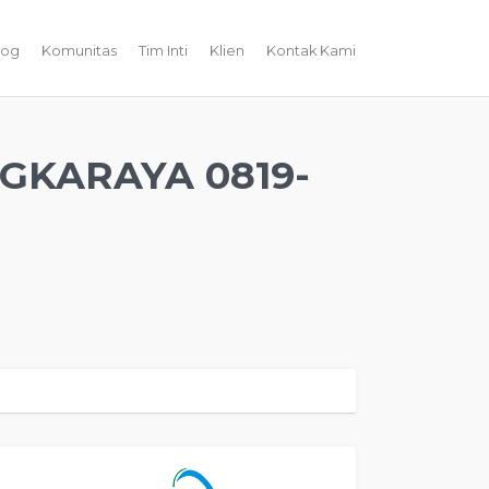
log
Komunitas
Tim Inti
Klien
Kontak Kami
GKARAYA 0819-