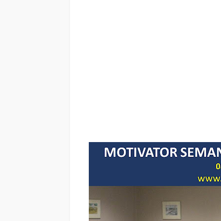
MOTIVATOR SEMANGAT KERJA PALANGKARAYA
, judul
PALANGKARAYA, training motivasi mahasiswa PALANGKAR
motivasi kinerja karyawan PALANGKARAYA, judul motiva
training motivasi pelajar PALANGKARAYA, tema training
PALANGKARAYA, contoh judul pelatihan, tema semi
PALANGKARAYA, silabus training PALANGKARAYA, 
PALANGKARAYA, motivasi kinerja karyawan PALANGKARAY
dalam bisnis internasional PALANGKARAYA, cara d
PALANGKARAYA, training motivasi PALANGKARAYA, kela