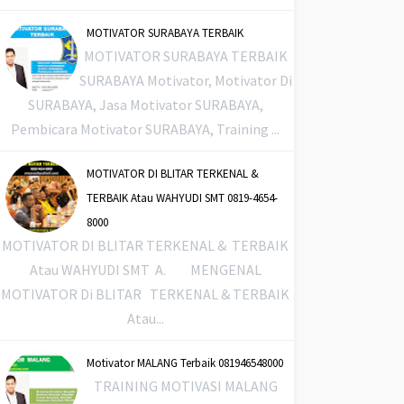
MOTIVATOR SURABAYA TERBAIK
MOTIVATOR SURABAYA TERBAIK
SURABAYA Motivator, Motivator Di
SURABAYA, Jasa Motivator SURABAYA,
Pembicara Motivator SURABAYA, Training ...
MOTIVATOR DI BLITAR TERKENAL &
TERBAIK Atau WAHYUDI SMT 0819-4654-
8000
MOTIVATOR DI BLITAR TERKENAL & TERBAIK
Atau WAHYUDI SMT A. MENGENAL
MOTIVATOR Di BLITAR TERKENAL & TERBAIK
Atau...
Motivator MALANG Terbaik 081946548000
TRAINING MOTIVASI MALANG