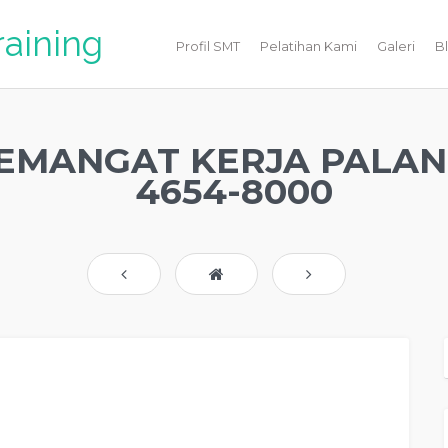
raining
Profil SMT
Pelatihan Kami
Galeri
B
EMANGAT KERJA PALAN
4654-8000
l pelatihan mengenai
MOTIVATOR SEMANGAT KERJA PALANGKARAYA
, tujuan