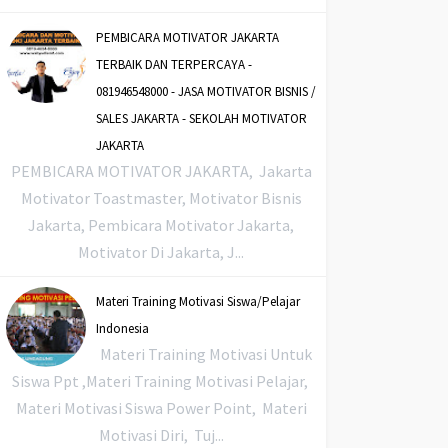
PEMBICARA MOTIVATOR JAKARTA
TERBAIK DAN TERPERCAYA -
081946548000 - JASA MOTIVATOR BISNIS /
SALES JAKARTA - SEKOLAH MOTIVATOR
JAKARTA
PEMBICARA MOTIVATOR JAKARTA, Jakarta
Motivator Toastmaster, Motivator Bisnis
Jakarta, Pembicara Motivator Jakarta,
Motivator Di Jakarta, J...
Materi Training Motivasi Siswa/Pelajar
Indonesia
Materi Training Motivasi Untuk
Siswa Ppt ,Materi Training Motivasi Pelajar,
Materi Motivasi Siswa Power Point, Materi
Motivasi Diri, Tuj...