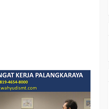
MOTIVATOR SEMANGAT KERJA PALANGKARAYA,
judul training untuk karyawan
AYA, silabus training, modul pelatihan motivasi kerja pdf PALANGKARAYA,
si terbaik PALANGKARAYA, contoh tema seminar motivasi PALANGKARAYA, tema
 motivasi mahasiswa PALANGKARAYA, materi training motivasi untuk siswa ppt
nar motivasi untuk mahasiswa PALANGKARAYA, materi motivasi sukses
motivasi kinerja karyawan PALANGKARAYA, bahan motivasi karyawan
A, motivasi kerja karyawan PALANGKARAYA, cara memberi motivasi karyawan
an upaya meningkatkan motivasi kerja karyawan PALANGKARAYA, judul
s motivasi PALANGKARAYA