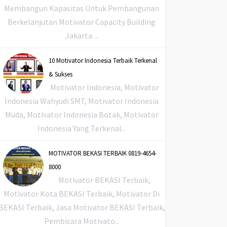
Membangun Kapasitas Untuk Pembangunan
Berkelanjutan Motivator Capacity Building
Jakarta ...
10 Motivator Indonesia Terbaik Terkenal
& Sukses
Motivator Indonesia, Motivator
Indonesia Wahyudi SMT, Motivator Indonesia
Muda, Motivator Indonesia Botak, Motivator
Indonesia Yang Terkenal...
MOTIVATOR BEKASI TERBAIK 0819-4654-
8000
Motivator BEKASI Terbaik,
Motivator Kota BEKASI Terbaik, Motivator Di
BEKASI Terbaik, Jasa Motivator BEKASI Terbaik,
Pembicara Motivato...