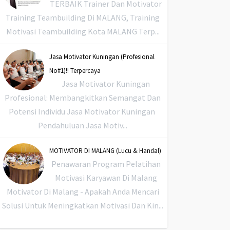
TERBAIK Trainer Dan Motivator
Training Teambuilding Di MALANG, Training
Motivasi Teambuilding Kota MALANG Terp...
Jasa Motivator Kuningan (Profesional
No#1)!! Terpercaya
Jasa Motivator Kuningan
Profesional: Membangkitkan Semangat Dan
Potensi Individu Jasa Motivator Kuningan
Pendahuluan Jasa Motiv...
MOTIVATOR DI MALANG (Lucu & Handal)
Penawaran Program Pelatihan
Motivasi Karyawan Di Malang
Motivator Di Malang - Apakah Anda Mencari
Solusi Untuk Meningkatkan Motivasi Dan Kin...