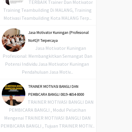
TERBAIK Trainer Dan Motivator
Training Teambuilding Di MALANG, Training
Motivasi Teambuilding Kota MALANG Terp...
Jasa Motivator Kuningan (Profesional
No#1)!! Terpercaya
Jasa Motivator Kuningan
Profesional: Membangkitkan Semangat Dan
Potensi Individu Jasa Motivator Kuningan
Pendahuluan Jasa Motiv...
TRAINER MOTIVASI BANGLI DAN
PEMBICARA BANGLI 0819-4654-8000
TRAINER MOTIVASI BANGLI DAN
PEMBICARA BANGLI , Modul Pelatihan
Mengenai TRAINER MOTIVASI BANGLI DAN
PEMBICARA BANGLI , Tujuan TRAINER MOTIV...