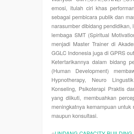
emosi, itulah ciri khas perform
sebagai pembicara publik dan mas
narasumber dibidang pendidikan, 
lembaga SMT (Spiritual Motivatio
menjadi Master Trainer di Akadem
GGLC Indonesia juga di GPRS ou
Ketertarikannya dalam bidang 
(Human Development) membawa
Hypnotherapy, Neuro Lingust
Konseling, Psikoterapi Praktis da
yang diikuti, membuahkan percep
meningkatnya kemampuan untuk me
maupun konsultasi.
○
UNDANG CAPACITY BUILDING