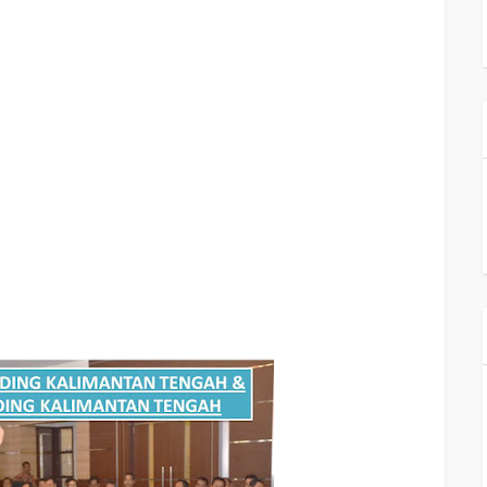
TENGAH
, tujuan
CAPACITY BUILDING KALIMANTAN TENGAH & TEAM BUILDING
TAN TENGAH & TEAM BUILDING KALIMANTAN TENGAH
, judul training untuk karyawan
 TENGAH, silabus training, modul pelatihan motivasi kerja pdf KALIMANTAN TENGAH,
asi terbaik KALIMANTAN TENGAH, contoh tema seminar motivasi KALIMANTAN TENGAH,
ning motivasi mahasiswa KALIMANTAN TENGAH, materi training motivasi untuk siswa ppt
motivasi untuk mahasiswa KALIMANTAN TENGAH, materi motivasi sukses KALIMANTAN
nerja karyawan KALIMANTAN TENGAH, bahan motivasi karyawan KALIMANTAN TENGAH,
erja karyawan KALIMANTAN TENGAH, cara memberi motivasi karyawan dalam bisnis
gkatkan motivasi kerja karyawan KALIMANTAN TENGAH, judul KALIMANTAN TENGAH,
IMANTAN TENGAH