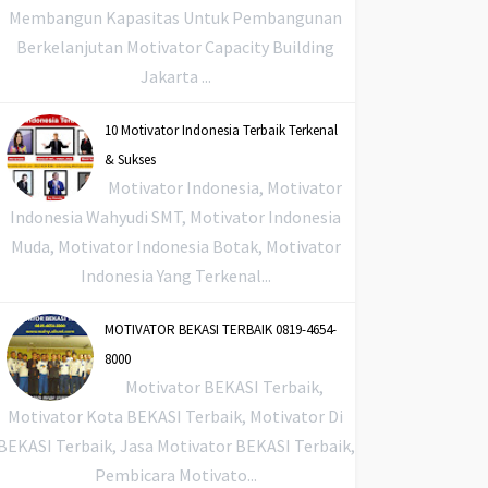
Membangun Kapasitas Untuk Pembangunan
Berkelanjutan Motivator Capacity Building
Jakarta ...
10 Motivator Indonesia Terbaik Terkenal
& Sukses
Motivator Indonesia, Motivator
Indonesia Wahyudi SMT, Motivator Indonesia
Muda, Motivator Indonesia Botak, Motivator
Indonesia Yang Terkenal...
MOTIVATOR BEKASI TERBAIK 0819-4654-
8000
Motivator BEKASI Terbaik,
Motivator Kota BEKASI Terbaik, Motivator Di
BEKASI Terbaik, Jasa Motivator BEKASI Terbaik,
Pembicara Motivato...