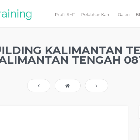
raining
Profil SMT
Pelatihan Kami
Galeri
B
UILDING KALIMANTAN T
ALIMANTAN TENGAH 081
ILDING KALIMANTAN TENGAH
, modul pelatihan mengenai
CAPACITY BUILDING