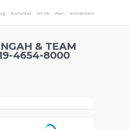
log
Komunitas
Tim Inti
Klien
Kontak Kami
ENGAH & TEAM
9-4654-8000