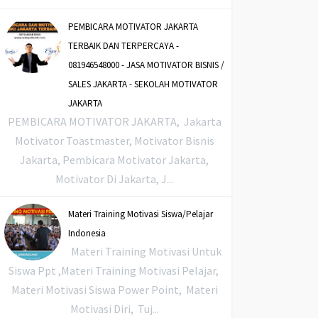
PEMBICARA MOTIVATOR JAKARTA
TERBAIK DAN TERPERCAYA -
081946548000 - JASA MOTIVATOR BISNIS /
SALES JAKARTA - SEKOLAH MOTIVATOR
JAKARTA
PEMBICARA MOTIVATOR JAKARTA, Jakarta
Motivator Toastmaster, Motivator Bisnis
Jakarta, Pembicara Motivator Jakarta,
Motivator Di Jakarta, J...
Materi Training Motivasi Siswa/Pelajar
Indonesia
Materi Training Motivasi Untuk
Siswa Ppt ,Materi Training Motivasi Pelajar,
Materi Motivasi Siswa Power Point, Materi
Motivasi Diri, Tuj...