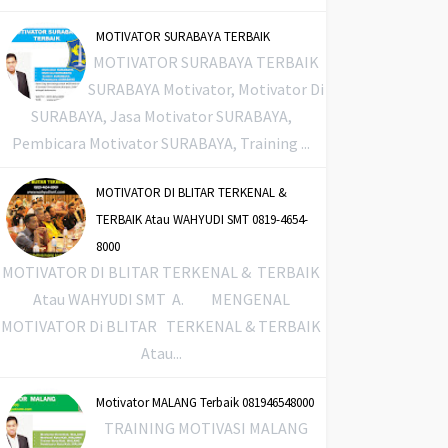
MOTIVATOR SURABAYA TERBAIK
MOTIVATOR SURABAYA TERBAIK
SURABAYA Motivator, Motivator Di
SURABAYA, Jasa Motivator SURABAYA,
Pembicara Motivator SURABAYA, Training ...
MOTIVATOR DI BLITAR TERKENAL &
TERBAIK Atau WAHYUDI SMT 0819-4654-
8000
MOTIVATOR DI BLITAR TERKENAL & TERBAIK
Atau WAHYUDI SMT A. MENGENAL
MOTIVATOR Di BLITAR TERKENAL & TERBAIK
Atau...
Motivator MALANG Terbaik 081946548000
TRAINING MOTIVASI MALANG