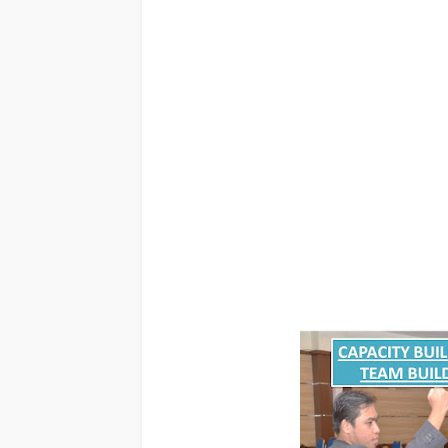
KALIMANTAN TENGAH & TEAM BUILDING KALIMANTAN 
KALIMANTAN TENGAH,
judul
CAPACITY BUILDING KALIMAN
KALIMANTAN TENGAH, training motivasi mahasiswa KALIMANTAN
motivasi kinerja karyawan KALIMANTAN TENGAH, judul motiv
tema training motivasi pelajar KALIMANTAN TENGAH, tema trai
KALIMANTAN TENGAH, contoh judul pelatihan, tema seminar 
TENGAH, silabus training KALIMANTAN TENGAH, motivasi ki
motivasi kinerja karyawan KALIMANTAN TENGAH, motivasi k
internasional KALIMANTAN TENGAH, cara dan upaya menin
training motivasi KALIMANTAN TENGAH, kelas motivasi KAL