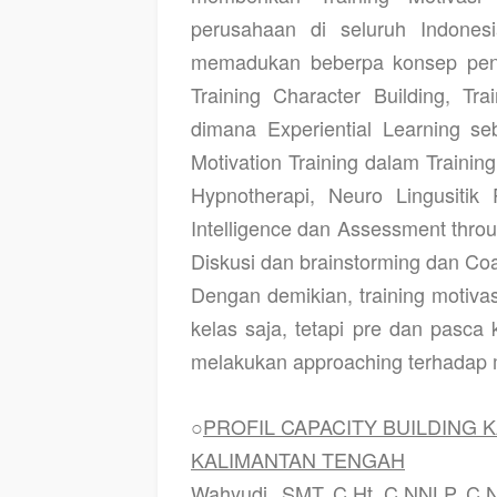
perusahaan di seluruh Indone
memadukan beberpa konsep pend
Training Character Building, Tr
dimana Experiential Learning se
Motivation Training dalam Trainin
Hypnotherapi, Neuro Lingusitik
Intelligence dan Assessment throu
Diskusi dan brainstorming dan Co
Dengan demikian, training motivas
kelas saja, tetapi pre dan pasca 
melakukan approaching terhadap m
○
PROFIL CAPACITY BUILDING 
KALIMANTAN TENGAH
Wahyudi SMT.,C.Ht.,C.NNLP.,C.N