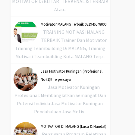
MOTIVATOR Di BLITAR TERKENAL & TERBAIK
Atau...
Motivator MALANG Terbaik 081946548000
TRAINING MOTIVASI MALANG
TERBAIK Trainer Dan Motivator
Training Teambuilding Di MALANG, Training
Motivasi Teambuilding Kota MALANG Terp...
Jasa Motivator Kuningan (Profesional
No#1)!! Terpercaya
Jasa Motivator Kuningan
Profesional: Membangkitkan Semangat Dan
Potensi Individu Jasa Motivator Kuningan
Pendahuluan Jasa Motiv...
MOTIVATOR DI MALANG (Lucu & Handal)
Penawaran Program Pelatihan