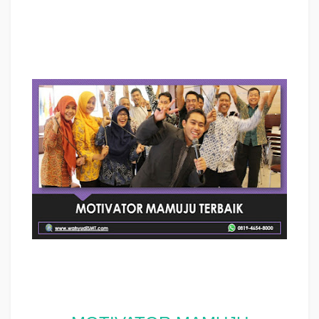
Motivator MAMUJU Terbaik, Motivator Kota MAMUJU Terbaik, Motivator
Di MAMUJU Terbaik, Jasa Motivator MAMUJU Terbaik, Pembicara Motivator
MAMUJU Terbaik, Training Motivator MAMUJU Terbaik, Motivator
Terkenal MAMUJU Terbaik
, Motivator keren
MAMUJU Terbaik
, Sekolah
Motivator Di
MAMUJU Terbaik
, Daftar Motivator Di
MAMUJU Terbaik
, Nama
Motivator Di kota
MAMUJU Terbaik
, Seminar Motivasi
MAMUJU Terbaik