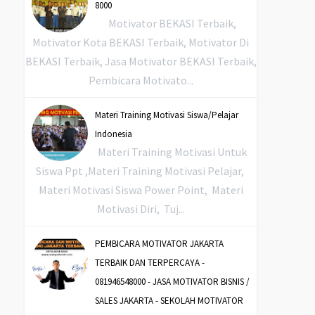
8000
Motivator BEKASI Terbaik,
Motivator Kota BEKASI Terbaik, Motivator Di
BEKASI Terbaik, Jasa Motivator BEKASI Terbaik,
Pembicara Motivato...
Materi Training Motivasi Siswa/Pelajar
Indonesia
Materi Training Motivasi Untuk
Siswa Ppt ,Materi Training Motivasi Pelajar,
Materi Motivasi Siswa Power Point, Materi
Motivasi Diri, Tuj...
PEMBICARA MOTIVATOR JAKARTA
TERBAIK DAN TERPERCAYA -
081946548000 - JASA MOTIVATOR BISNIS /
SALES JAKARTA - SEKOLAH MOTIVATOR