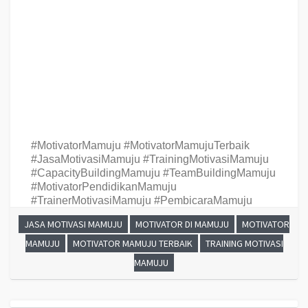
TERBAIK, Hubungi Kami : 081946548000
Motivator MAMUJU TERBAIK,
Motivator kota MAMUJU TERBAIK, Motivator Di MAMUJU TERBAIK, Jasa
Motivator MAMUJU TERBAIK, Pembicara Motivator MAMUJU TERBAIK,
Training Motivator MAMUJU TERBAIK, Motivator Terkenal MAMUJU
TERBAIK
, Motivator Keren
MAMUJU TERBAIK
, Sekolah Motivator
Di
MAMUJU TERBAIK
, Daftar Motivator Di
MAMUJU TERBAIK
, Nama
Motivator Di kota
MAMUJU TERBAIK
, Seminar Motivasi
MAMUJU TERBAIK
#MotivatorMamuju #MotivatorMamujuTerbaik
#JasaMotivasiMamuju #TrainingMotivasiMamuju
#CapacityBuildingMamuju #TeamBuildingMamuju
#MotivatorPendidikanMamuju
#TrainerMotivasiMamuju #PembicaraMamuju
JASA MOTIVASI MAMUJU
MOTIVATOR DI MAMUJU
MOTIVATOR
MAMUJU
MOTIVATOR MAMUJU TERBAIK
TRAINING MOTIVASI
MAMUJU