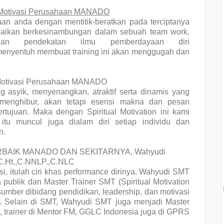
 Motivasi Perusahaan MANADO
aan anda dengan mentitik-beratkan pada
terciptanya
baikan
berkesinambungan dalam sebuah team work.
duan pendekatan ilmu
pemberdayaan diri
enyentuh membuat training ini akan menggugah dan
 Motivasi Perusahaan MANADO
 asyik, menyenangkan, atraktif serta dinamis yang
menghibur, akan tetapi esensi makna dan pesan
rtujuan. Maka dengan Spiritual Motivation ini kami
tu muncul juga dialam diri setiap individu dan
n.
TERBAIK MANADO DAN SEKITARNYA, Wahyudi
C.Ht.,C.NNLP.,C.NLC
si, itulah ciri khas performance dirinya. Wahyudi SMT
publik dan Master Trainer SMT (Spiritual Motivation
umber dibidang pendidikan, leadership, dan motivasi
Selain di SMT, Wahyudi SMT juga menjadi Master
a, trainer di Mentor FM, GGLC Indonesia juga di GPRS