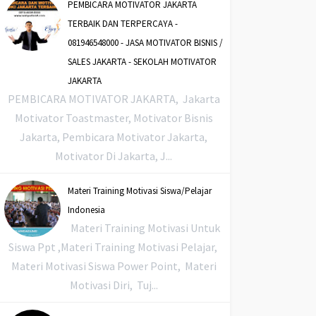
PEMBICARA MOTIVATOR JAKARTA
TERBAIK DAN TERPERCAYA -
081946548000 - JASA MOTIVATOR BISNIS /
SALES JAKARTA - SEKOLAH MOTIVATOR
JAKARTA
PEMBICARA MOTIVATOR JAKARTA, Jakarta
Motivator Toastmaster, Motivator Bisnis
Jakarta, Pembicara Motivator Jakarta,
Motivator Di Jakarta, J...
Materi Training Motivasi Siswa/Pelajar
Indonesia
Materi Training Motivasi Untuk
Siswa Ppt ,Materi Training Motivasi Pelajar,
Materi Motivasi Siswa Power Point, Materi
Motivasi Diri, Tuj...