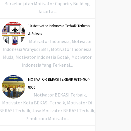
Berkelanjutan Motivator Capacity Building
Jakarta ...
10 Motivator Indonesia Terbaik Terkenal
& Sukses
Motivator Indonesia, Motivator
Indonesia Wahyudi SMT, Motivator Indonesia
Muda, Motivator Indonesia Botak, Motivator
Indonesia Yang Terkenal...
MOTIVATOR BEKASI TERBAIK 0819-4654-
8000
Motivator BEKASI Terbaik,
Motivator Kota BEKASI Terbaik, Motivator Di
BEKASI Terbaik, Jasa Motivator BEKASI Terbaik,
Pembicara Motivato...