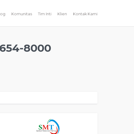
log
Komunitas
Tim Inti
Klien
Kontak Kami
654-8000