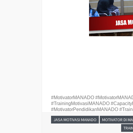
Jasa Training MOTIVASI PERUSAHAAN MANADO, Jasa T
Jasa Motivasi Perusahaan MANADO, Jasa Motivasi Per
Perusahaan MANADO, Jasa Pembicara Motivasi Perusa
Terkenal Perusahaan MANADO
,
Jasa
Motivator Keren Pe
Di
MANADO
, Nama Motivator Perusahaan Di kota
MANAD
#MotivatorMANADO #MotivatorMANA
#TrainingMotivasiMANADO #Capaci
#MotivatorPendidikanMANADO #Tra
JASA MOTIVASI MANADO
MOTIVATOR DI M
TRAI