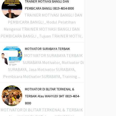
TRAINER MOTIVASI BANGLI DAN
PEMBICARA BANGLI 0819-4654-8000
TRAINER MOTIVASI BANGLI DAN
PEMBICARA BANGLI , Modul Pelatihan
Mengenai TRAINER MOTIVASI BANGLI DAN
PEMBICARA BANGLI , Tujuan TRAINER MOTIV...
MOTIVATOR SURABAYA TERBAIK
MOTIVATOR SURABAYA TERBAIK
SURABAYA Motivator, Motivator Di
SURABAYA, Jasa Motivator SURABAYA,
Pembicara Motivator SURABAYA, Training ...
MOTIVATOR DI BLITAR TERKENAL &
TERBAIK Atau WAHYUDI SMT 0819-4654-
8000
MOTIVATOR DI BLITAR TERKENAL & TERBAIK