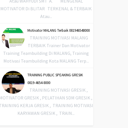
Atau WAHYUDI SMT A. MENGENAL
MOTIVATOR Di BLITAR TERKENAL & TERBAIK
Atau...
Motivator MALANG Terbaik 081946548000
TRAINING MOTIVASI MALANG
TERBAIK Trainer Dan Motivator
Training Teambuilding Di MALANG, Training
Motivasi Teambuilding Kota MALANG Terp...
TRAINING PUBLIC SPEAKING GRESIK
0819-4654-8000
TRAINING MOTIVASI GRESIK ,
MOTIVATOR GRESIK , PELATIHAN SDM GRESIK ,
TRAINING KERJA GRESIK , TRAINING MOTIVASI
KARYAWAN GRESIK , TRAIN...