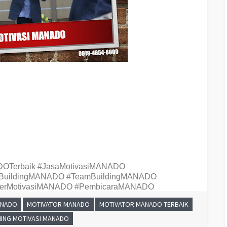
raining Teambuilding PERUSAHAAN MANADO, Hubungi Kami : 081946548000
usahaan kota MANADO, Jasa Motivasi Perusahaan Di MANADO, Jasa Motivasi
haan MANADO, Jasa Training Motivasi Perusahaan MANADO, Jasa Motivator
rusahaan
MANADO
, Sekolah Motivator Di
MANADO
, Daftar Motivator Perusahaan
O
,
Jasa
Seminar Motivasi Perusahaan
MANADO
DOTerbaik #JasaMotivasiMANADO
tyBuildingMANADO #TeamBuildingMANADO
inerMotivasiMANADO #PembicaraMANADO
ANADO
MOTIVATOR MANADO
MOTIVATOR MANADO TERBAIK
NING MOTIVASI MANADO