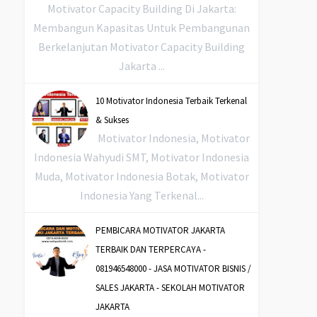
Motivator Capacity Building Di Jakarta:
Membangun Kapasitas Untuk Pembangunan
Berkelanjutan Motivator Capacity Building
Jakarta ...
10 Motivator Indonesia Terbaik Terkenal
& Sukses
Motivator Indonesia, Motivator
Indonesia Wahyudi SMT, Motivator Indonesia
Muda, Motivator Indonesia Botak, Motivator
Indonesia Yang Terkenal...
PEMBICARA MOTIVATOR JAKARTA
TERBAIK DAN TERPERCAYA -
081946548000 - JASA MOTIVATOR BISNIS /
SALES JAKARTA - SEKOLAH MOTIVATOR
JAKARTA