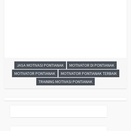
Training MOTIVASI PERUSAHAAN PONTIANAK, Training
Teambuilding PERUSAHAAN PONTIANAK, Hubungi Kami : 081946548000
Motivator Perusahaan PONTIANAK, Motivator Perusahaan
kota PONTIANAK, Motivator Perusahaan Di PONTIANAK, Jasa Motivator
Perusahaan PONTIANAK, Pembicara Motivator Perusahaan PONTIANAK,
Training Motivator Perusahaan PONTIANAK, Motivator Terkenal
Perusahaan PONTIANAK
, Motivator Keren Perusahaan
PONTIANAK
,
Sekolah Motivator Di
PONTIANAK
, Daftar Motivator Perusahaan
Di
PONTIANAK
, Nama Motivator Perusahaan Di kota
PONTIANAK
, Seminar
Motivasi Perusahaan
PONTIANAK
JASA MOTIVASI PONTIANAK
MOTIVATOR DI PONTIANAK
MOTIVATOR PONTIANAK
MOTIVATOR PONTIANAK TERBAIK
TRAINING MOTIVASI PONTIANAK