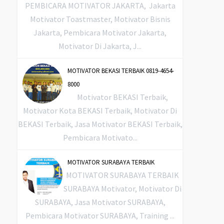
PEMBICARA MOTIVATOR JAKARTA, Jakarta
Motivator Toastmaster, Motivator Bisnis
Jakarta, Pembicara Motivator Jakarta,
Motivator Di Jakarta, J...
MOTIVATOR BEKASI TERBAIK 0819-4654-
8000
Motivator BEKASI Terbaik,
Motivator Kota BEKASI Terbaik, Motivator Di
BEKASI Terbaik, Jasa Motivator BEKASI Terbaik,
Pembicara Motivato...
MOTIVATOR SURABAYA TERBAIK
MOTIVATOR SURABAYA TERBAIK
SURABAYA Motivator, Motivator Di
SURABAYA, Jasa Motivator SURABAYA,
Pembicara Motivator SURABAYA, Training ...