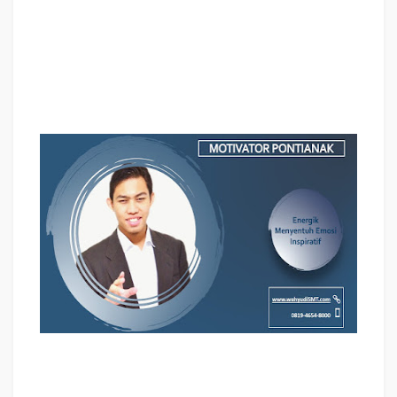
Motivator Perusahaan PONTIANAK, Motivator Perusahaan
Kota PONTIANAK, Motivator Perusahaan Di PONTIANAK, Jasa Motivator
Perusahaan PONTIANAK, Pembicara Motivator Perusahaan PONTIANAK,
Training Motivator Perusahaan PONTIANAK, Motivator Terkenal
Perusahaan PONTIANAK
, Motivator keren Perusahaan
PONTIANAK
,
Sekolah Motivator Di
PONTIANAK
, Daftar Motivator Perusahaan
Di
PONTIANAK
, Nama Motivator Perusahaan Di kota
PONTIANAK
, Seminar
Motivasi Perusahaan
PONTIANAK