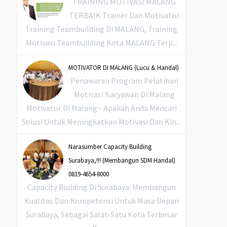
TRAINING MOTIVASI MALANG
TERBAIK Trainer Dan Motivator
Training Teambuilding Di MALANG, Training
Motivasi Teambuilding Kota MALANG Terp...
MOTIVATOR DI MALANG (Lucu & Handal)
Penawaran Program Pelatihan
Motivasi Karyawan Di Malang
Motivator Di Malang - Apakah Anda Mencari
Solusi Untuk Meningkatkan Motivasi Dan Kin...
Narasumber Capacity Building
Surabaya,!!! (Membangun SDM Handal)
0819-4654-8000
Capacity Building Di Surabaya: Membangun
Kualitas Dan Kompetensi Untuk Masa Depan
Surabaya, Sebagai Salah Satu Kota Terbesar