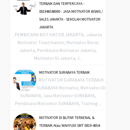
TERBAIK DAN TERPERCAYA -
081946548000 - JASA MOTIVATOR BISNIS /
SALES JAKARTA - SEKOLAH MOTIVATOR
JAKARTA
PEMBICARA MOTIVATOR JAKARTA, Jakarta
Motivator Toastmaster, Motivator Bisnis
Jakarta, Pembicara Motivator Jakarta,
Motivator Di Jakarta, J...
MOTIVATOR SURABAYA TERBAIK
MOTIVATOR SURABAYA TERBAIK
SURABAYA Motivator, Motivator Di
SURABAYA, Jasa Motivator SURABAYA,
Pembicara Motivator SURABAYA, Training ...
MOTIVATOR DI BLITAR TERKENAL &
TERBAIK Atau WAHYUDI SMT 0819-4654-