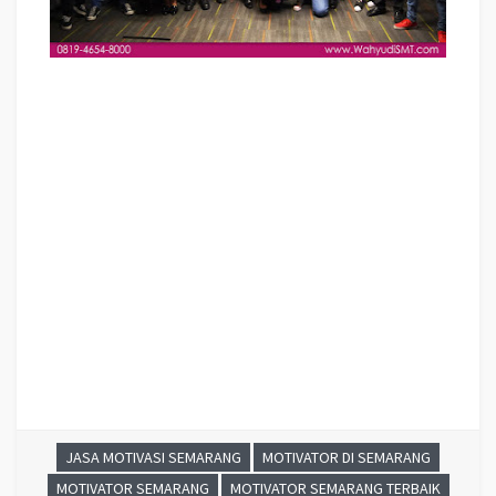
Training MOTIVASI PERUSAHAAN SEMARANG TERBAIK, Training
Teambuilding PERUSAHAAN SEMARANG TERBAIK, Hubungi Kami :
081946548000
Motivator Perusahaan SEMARANG TERBAIK, Motivator
Perusahaan kota SEMARANG TERBAIK, Motivator Perusahaan
Di SEMARANG TERBAIK, Jasa Motivator Perusahaan SEMARANG
TERBAIK, Pembicara Motivator Perusahaan SEMARANG TERBAIK, Training
Motivator Perusahaan SEMARANG TERBAIK, Motivator Terkenal
Perusahaan SEMARANG TERBAIK
, Motivator Keren
Perusahaan
SEMARANG TERBAIK
, Sekolah Motivator Di
SEMARANG
TERBAIK
, Daftar Motivator Perusahaan Di
SEMARANG TERBAIK
, Nama
Motivator Perusahaan Di kota
SEMARANG TERBAIK
, Seminar Motivasi
Perusahaan
SEMARANG TERBAIK
JASA MOTIVASI SEMARANG
MOTIVATOR DI SEMARANG
MOTIVATOR SEMARANG
MOTIVATOR SEMARANG TERBAIK