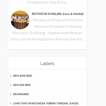
Pendahuluan Jasa Motiv...
MOTIVATOR DI MALANG (Lucu & Handal)
Penawaran Program Pelatihan
Motivasi Karyawan Di Malang
Motivator Di Malang - Apakah Anda Mencari
Solusi Untuk Meningkatkan Motivasi Dan Kin...
Labels
0819-4654-8000
0819-654-8000
08194654800
10 MOTIVATOR INDONESIA TERBAIK TERKENAL SUKSES