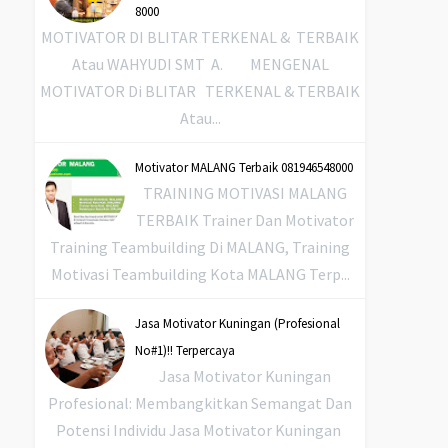
8000
MOTIVATOR DI BLITAR TERKENAL & TERBAIK
Atau WAHYUDI SMT A. MENGENAL
MOTIVATOR Di BLITAR TERKENAL & TERBAIK
Atau...
Motivator MALANG Terbaik 081946548000
TRAINING MOTIVASI MALANG
TERBAIK Trainer Dan Motivator
Training Teambuilding Di MALANG, Training
Motivasi Teambuilding Kota MALANG Terp...
Jasa Motivator Kuningan (Profesional
No#1)!! Terpercaya
Jasa Motivator Kuningan
Profesional: Membangkitkan Semangat Dan
Potensi Individu Jasa Motivator Kuningan