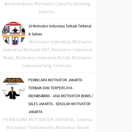
Berkelanjutan Motivator Capacity Building
Jakarta ...
10 Motivator Indonesia Terbaik Terkenal
& Sukses
Motivator Indonesia, Motivator
Indonesia Wahyudi SMT, Motivator Indonesia
Muda, Motivator Indonesia Botak, Motivator
Indonesia Yang Terkenal...
PEMBICARA MOTIVATOR JAKARTA
TERBAIK DAN TERPERCAYA -
081946548000 - JASA MOTIVATOR BISNIS /
SALES JAKARTA - SEKOLAH MOTIVATOR
JAKARTA
PEMBICARA MOTIVATOR JAKARTA, Jakarta
Motivator Toastmaster, Motivator Bisnis