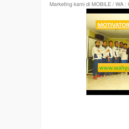
Marketing kami di MOBILE / WA :
MOTIVATOR PENDIDIKAN KUPANG
, modul pelatihan 
KUPANG
, judul
MOTIVATOR PENDIDIKAN KUPANG
, judu
training, modul pelatihan motivasi kerja pdf KUPANG, m
seminar motivasi KUPANG, tema training motivasi pelajar 