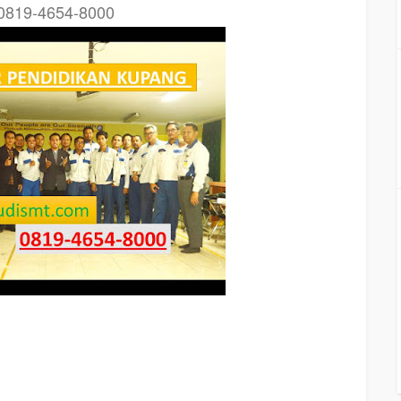
 0819-4654-8000
mengenai
MOTIVATOR PENDIDIKAN KUPANG,
tujuan
MOTIVATOR PENDIDIKAN
l training untuk karyawan KUPANG, training motivasi mahasiswa KUPANG, silabus
otivasi kinerja karyawan KUPANG, judul motivasi terbaik KUPANG, contoh tema
KUPANG, tema training motivasi mahasiswa KUPANG, materi training motivasi untuk