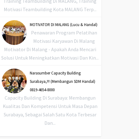
Training Teambuilding Di MALANG, Training
Motivasi Teambuilding Kota MALANG Terp...
MOTIVATOR DI MALANG (Lucu & Handal)
Penawaran Program Pelatihan
Motivasi Karyawan Di Malang
Motivator Di Malang - Apakah Anda Mencari
Solusi Untuk Meningkatkan Motivasi Dan Kin...
Narasumber Capacity Building
Surabaya,!!! (Membangun SDM Handal)
0819-4654-8000
Capacity Building Di Surabaya: Membangun
Kualitas Dan Kompetensi Untuk Masa Depan
Surabaya, Sebagai Salah Satu Kota Terbesar
Dan...