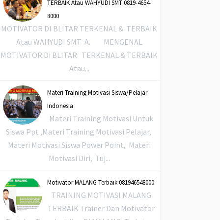
TERBAIK Atau WAHYUDI SMT 0819-4654-
8000
MOTIVATOR DI BLITAR TERKENAL & TERBAIK
Atau WAHYUDI SMT A. MENGENAL
MOTIVATOR Di BLITAR TERKENAL & TERBAIK
Atau...
Materi Training Motivasi Siswa/Pelajar
Indonesia
Materi Training Motivasi Untuk
Siswa Ppt ,Materi Training Motivasi Pelajar,
Materi Motivasi Siswa Power Point, Materi
Motivasi Diri, Tuj...
Motivator MALANG Terbaik 081946548000
TRAINING MOTIVASI MALANG
TERBAIK Trainer Dan Motivator