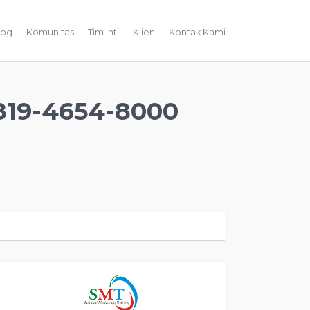
log
Komunitas
Tim Inti
Klien
Kontak Kami
19-4654-8000