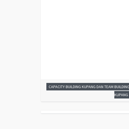
siswa ppt KUPANG, contoh judul pelatihan, tema semina
training KUPANG, motivasi kinerja karyawan KUPANG, baha
karyawan KUPANG, cara memberi motivasi karyawan dala
karyawan KUPANG, judul KUPANG, training motivasi KUPA
CAPACITY BUILDING KUPANG DAN TEAM BUILDIN
KUPANG