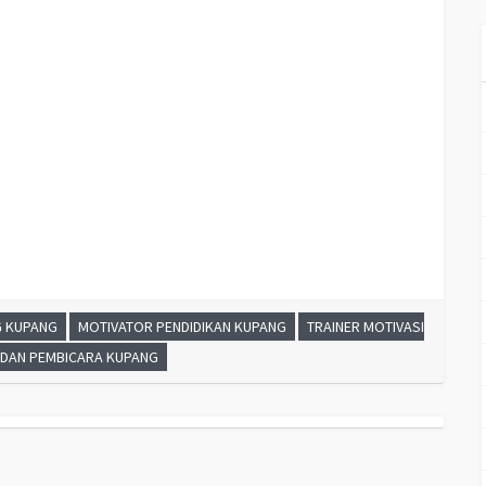
r motivasi untuk mahasiswa KUPANG, materi motivasi sukses KUPANG, silabus
n motivasi karyawan KUPANG, motivasi kinerja karyawan KUPANG, motivasi kerja
m bisnis internasional KUPANG, cara dan upaya meningkatkan motivasi kerja
NG, kelas motivasi KUPANG
G KUPANG
MOTIVATOR PENDIDIKAN KUPANG
TRAINER MOTIVASI
 DAN PEMBICARA KUPANG