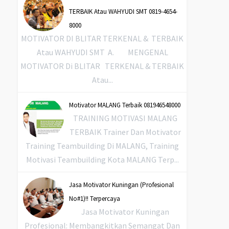
TERBAIK Atau WAHYUDI SMT 0819-4654-
8000
MOTIVATOR DI BLITAR TERKENAL & TERBAIK
Atau WAHYUDI SMT A. MENGENAL
MOTIVATOR Di BLITAR TERKENAL & TERBAIK
Atau...
Motivator MALANG Terbaik 081946548000
TRAINING MOTIVASI MALANG
TERBAIK Trainer Dan Motivator
Training Teambuilding Di MALANG, Training
Motivasi Teambuilding Kota MALANG Terp...
Jasa Motivator Kuningan (Profesional
No#1)!! Terpercaya
Jasa Motivator Kuningan
Profesional: Membangkitkan Semangat Dan