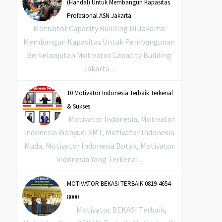
(Handal) Untuk Membangun Kapasitas
Profesional ASN Jakarta
Motivator Capacity Building Di Jakarta:
Membangun Kapasitas Untuk Pembangunan
Berkelanjutan Motivator Capacity Building
Jakarta ...
10 Motivator Indonesia Terbaik Terkenal
& Sukses
Motivator Indonesia, Motivator
Indonesia Wahyudi SMT, Motivator Indonesia
Muda, Motivator Indonesia Botak, Motivator
Indonesia Yang Terkenal...
MOTIVATOR BEKASI TERBAIK 0819-4654-
8000
Motivator BEKASI Terbaik,