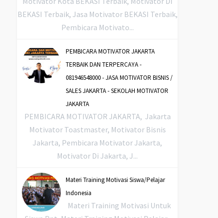
Motivator Kota BEKASI Terbaik, Motivator Di
BEKASI Terbaik, Jasa Motivator BEKASI Terbaik,
Pembicara Motivato...
PEMBICARA MOTIVATOR JAKARTA
TERBAIK DAN TERPERCAYA -
081946548000 - JASA MOTIVATOR BISNIS /
SALES JAKARTA - SEKOLAH MOTIVATOR
JAKARTA
PEMBICARA MOTIVATOR JAKARTA, Jakarta
Motivator Toastmaster, Motivator Bisnis
Jakarta, Pembicara Motivator Jakarta,
Motivator Di Jakarta, J...
Materi Training Motivasi Siswa/Pelajar
Indonesia
Materi Training Motivasi Untuk