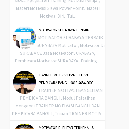
Siswa Ppt ,Materi Training Motivasi Pelajar,
Materi Motivasi Siswa Power Point, Materi
Motivasi Diri, Tuj...
MOTIVATOR SURABAYA TERBAIK
MOTIVATOR SURABAYA TERBAIK
SURABAYA Motivator, Motivator Di
SURABAYA, Jasa Motivator SURABAYA,
Pembicara Motivator SURABAYA, Training ...
TRAINER MOTIVASI BANGLI DAN
PEMBICARA BANGLI 0819-4654-8000
TRAINER MOTIVASI BANGLI DAN
PEMBICARA BANGLI , Modul Pelatihan
Mengenai TRAINER MOTIVASI BANGLI DAN
PEMBICARA BANGLI , Tujuan TRAINER MOTIV...
MOTIVATOR DI BLITAR TERKENAL &