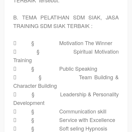
TERBAIK
tersebut.
B. TEMA PELATIHAN SDM SIAK, JASA
TRAINING SDM SIAK TERBAIK :

§
Motivation The Winner

§
Spiritual Motivation
Training

§
Public Speaking

§
Team Building &
Character Building

§
Leadership & Personality
Development

§
Communication skill

§
Service with Excellence

§
Soft seling Hypnosis