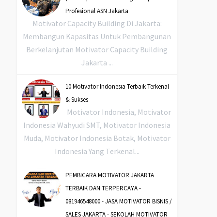
Profesional ASN Jakarta
Motivator Capacity Building Di Jakarta:
Membangun Kapasitas Untuk Pembangunan
Berkelanjutan Motivator Capacity Building
Jakarta ...
10 Motivator Indonesia Terbaik Terkenal
& Sukses
Motivator Indonesia, Motivator
Indonesia Wahyudi SMT, Motivator Indonesia
Muda, Motivator Indonesia Botak, Motivator
Indonesia Yang Terkenal...
PEMBICARA MOTIVATOR JAKARTA
TERBAIK DAN TERPERCAYA -
081946548000 - JASA MOTIVATOR BISNIS /
SALES JAKARTA - SEKOLAH MOTIVATOR