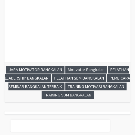
PELATIHAN SDM BANGKALAN, TRAINING SDM BANGKALAN, PEMBICARA
SEMINAR BANGKALAN, MOTIVATOR BANGKALAN, JASA MOTIVATOR
BANGKALAN, TRAINING MOTIVASI BANGKALAN, PELATIHAN LEADERSHIP
BANGKALAN
JASA MOTIVATOR BANGKALAN
Motivator Bangkalan
PELATIHAN
LEADERSHIP BANGKALAN
PELATIHAN SDM BANGKALAN
PEMBICARA
SEMINAR BANGKALAN TERBAIK
TRAINING MOTIVASI BANGKALAN
TRAINING SDM BANGKALAN