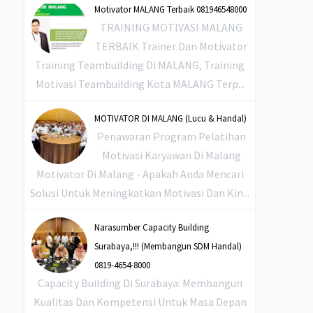
Motivator MALANG Terbaik 081946548000
TRAINING MOTIVASI MALANG
TERBAIK Trainer Dan Motivator
Training Teambuilding Di MALANG, Training
Motivasi Teambuilding Kota MALANG Terp...
MOTIVATOR DI MALANG (Lucu & Handal)
Penawaran Program Pelatihan
Motivasi Karyawan Di Malang
Motivator Di Malang - Apakah Anda Mencari
Solusi Untuk Meningkatkan Motivasi Dan Kin...
Narasumber Capacity Building
Surabaya,!!! (Membangun SDM Handal)
0819-4654-8000
Capacity Building Di Surabaya: Membangun
Kualitas Dan Kompetensi Untuk Masa Depan