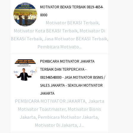
MOTIVATOR BEKASI TERBAIK 0819-4654-
8000
Motivator BEKASI Terbaik,
Motivator Kota BEKASI Terbaik, Motivator Di
BEKASI Terbaik, Jasa Motivator BEKASI Terbaik,
Pembicara Motivato...
PEMBICARA MOTIVATOR JAKARTA
TERBAIK DAN TERPERCAYA -
081946548000 - JASA MOTIVATOR BISNIS /
SALES JAKARTA - SEKOLAH MOTIVATOR
JAKARTA
PEMBICARA MOTIVATOR JAKARTA, Jakarta
Motivator Toastmaster, Motivator Bisnis
Jakarta, Pembicara Motivator Jakarta,
Motivator Di Jakarta, J...