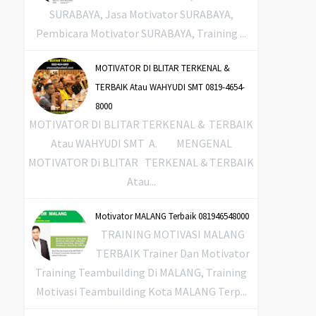
SURABAYA, Jasa Motivator SURABAYA,
Pembicara Motivator SURABAYA, Training ...
MOTIVATOR DI BLITAR TERKENAL &
TERBAIK Atau WAHYUDI SMT 0819-4654-
8000
MOTIVATOR DI BLITAR TERKENAL & TERBAIK
Atau WAHYUDI SMT A. MENGENAL
MOTIVATOR Di BLITAR TERKENAL & TERBAIK
Atau...
Motivator MALANG Terbaik 081946548000
TRAINING MOTIVASI MALANG
TERBAIK Trainer Dan Motivator
Training Teambuilding Di MALANG, Training
Motivasi Teambuilding Kota MALANG Terp...