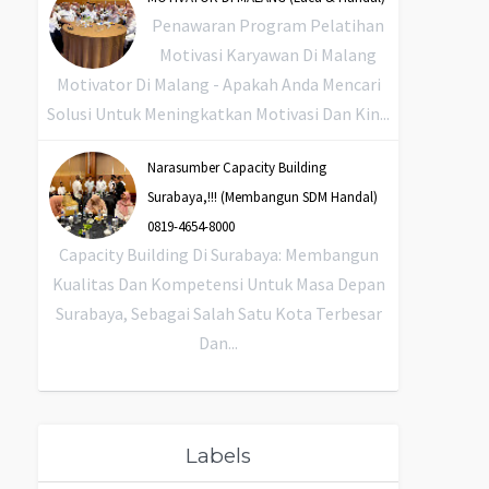
Penawaran Program Pelatihan
Motivasi Karyawan Di Malang
Motivator Di Malang - Apakah Anda Mencari
Solusi Untuk Meningkatkan Motivasi Dan Kin...
Narasumber Capacity Building
Surabaya,!!! (Membangun SDM Handal)
0819-4654-8000
Capacity Building Di Surabaya: Membangun
Kualitas Dan Kompetensi Untuk Masa Depan
Surabaya, Sebagai Salah Satu Kota Terbesar
Dan...
Labels