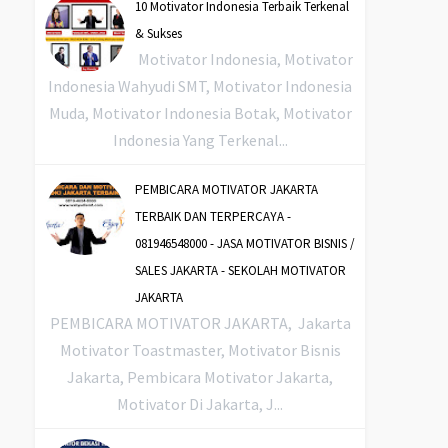
10 Motivator Indonesia Terbaik Terkenal
& Sukses
Motivator Indonesia, Motivator
Indonesia Wahyudi SMT, Motivator Indonesia
Muda, Motivator Indonesia Botak, Motivator
Indonesia Yang Terkenal...
PEMBICARA MOTIVATOR JAKARTA
TERBAIK DAN TERPERCAYA -
081946548000 - JASA MOTIVATOR BISNIS /
SALES JAKARTA - SEKOLAH MOTIVATOR
JAKARTA
PEMBICARA MOTIVATOR JAKARTA, Jakarta
Motivator Toastmaster, Motivator Bisnis
Jakarta, Pembicara Motivator Jakarta,
Motivator Di Jakarta, J...