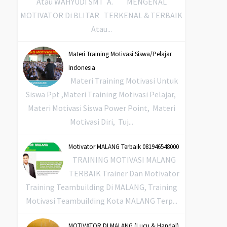
Atau WAHYUDI SMT A. MENGENAL
MOTIVATOR Di BLITAR TERKENAL & TERBAIK
Atau...
Materi Training Motivasi Siswa/Pelajar
Indonesia
Materi Training Motivasi Untuk
Siswa Ppt ,Materi Training Motivasi Pelajar,
Materi Motivasi Siswa Power Point, Materi
Motivasi Diri, Tuj...
Motivator MALANG Terbaik 081946548000
TRAINING MOTIVASI MALANG
TERBAIK Trainer Dan Motivator
Training Teambuilding Di MALANG, Training
Motivasi Teambuilding Kota MALANG Terp...
MOTIVATOR DI MALANG (Lucu & Handal)