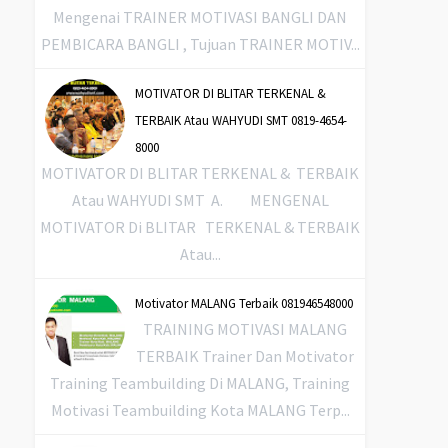
Mengenai TRAINER MOTIVASI BANGLI DAN
PEMBICARA BANGLI , Tujuan TRAINER MOTIV...
MOTIVATOR DI BLITAR TERKENAL &
TERBAIK Atau WAHYUDI SMT 0819-4654-
8000
MOTIVATOR DI BLITAR TERKENAL & TERBAIK
Atau WAHYUDI SMT A. MENGENAL
MOTIVATOR Di BLITAR TERKENAL & TERBAIK
Atau...
Motivator MALANG Terbaik 081946548000
TRAINING MOTIVASI MALANG
TERBAIK Trainer Dan Motivator
Training Teambuilding Di MALANG, Training
Motivasi Teambuilding Kota MALANG Terp...