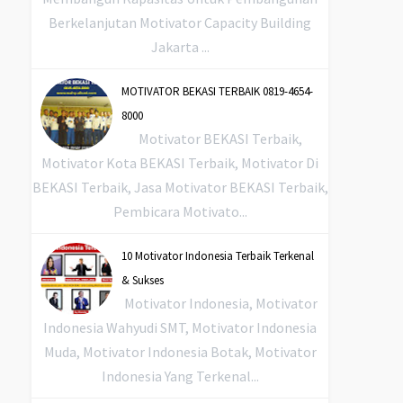
Berkelanjutan Motivator Capacity Building
Jakarta ...
MOTIVATOR BEKASI TERBAIK 0819-4654-
8000
Motivator BEKASI Terbaik,
Motivator Kota BEKASI Terbaik, Motivator Di
BEKASI Terbaik, Jasa Motivator BEKASI Terbaik,
Pembicara Motivato...
10 Motivator Indonesia Terbaik Terkenal
& Sukses
Motivator Indonesia, Motivator
Indonesia Wahyudi SMT, Motivator Indonesia
Muda, Motivator Indonesia Botak, Motivator
Indonesia Yang Terkenal...