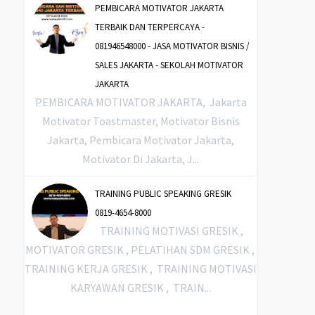
PEMBICARA MOTIVATOR JAKARTA
TERBAIK DAN TERPERCAYA -
081946548000 - JASA MOTIVATOR BISNIS /
SALES JAKARTA - SEKOLAH MOTIVATOR
JAKARTA
PEMBICARA MOTIVATOR JAKARTA, Jakarta
Motivator Toastmaster, Motivator Bisnis
Jakarta, Pembicara Motivator Jakarta,
Motivator Di Jakarta, J...
TRAINING PUBLIC SPEAKING GRESIK
0819-4654-8000
TRAINING MOTIVASI GRESIK ,
MOTIVATOR GRESIK , PELATIHAN SDM GRESIK ,
TRAINING KERJA GRESIK , TRAINING MOTIVASI
KARYAWAN GRESIK , TRAIN...