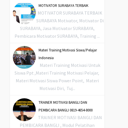
MOTIVATOR SURABAYA TERBAIK
MOTIVATOR SURABAYA TERBAIK
SURABAYA Motivator, Motivator Di
SURABAYA, Jasa Motivator SURABAYA,
Pembicara Motivator SURABAYA, Training ...
Materi Training Motivasi Siswa/Pelajar
Indonesia
Materi Training Motivasi Untuk
Siswa Ppt ,Materi Training Motivasi Pelajar,
Materi Motivasi Siswa Power Point, Materi
Motivasi Diri, Tuj...
TRAINER MOTIVASI BANGLI DAN
PEMBICARA BANGLI 0819-4654-8000
TRAINER MOTIVASI BANGLI DAN
PEMBICARA BANGLI , Modul Pelatihan