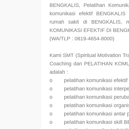
BENGKALIS, Pelatihan Komunika
komunikasi efektif BENGKALIS a
rumah sakit di BENGKALIS,
KOMUNIKASI EFEKTIF DI BENGKA
(WA/TLP : 0819-4654-8000)
Kami SMT (Spiritual Motivation 
Coaching dan PELATIHAN KOMU
adalah :
o
pelatihan komunikasi efekt
o
pelatihan komunikasi inte
o
pelatihan komunikasi peru
o
pelatihan komunikasi orga
o
pelatihan komunikasi antar
o
pelatihan komunikasi skill