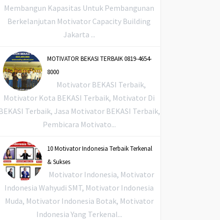
Membangun Kapasitas Untuk Pembangunan
Berkelanjutan Motivator Capacity Building
Jakarta ...
MOTIVATOR BEKASI TERBAIK 0819-4654-
8000
Motivator BEKASI Terbaik,
Motivator Kota BEKASI Terbaik, Motivator Di
BEKASI Terbaik, Jasa Motivator BEKASI Terbaik,
Pembicara Motivato...
10 Motivator Indonesia Terbaik Terkenal
& Sukses
Motivator Indonesia, Motivator
Indonesia Wahyudi SMT, Motivator Indonesia
Muda, Motivator Indonesia Botak, Motivator
Indonesia Yang Terkenal...