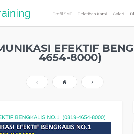
raining
Profil SMT
Pelatihan Kami
Galeri
B
UNIKASI EFEKTIF BENGKA
4654-8000)
EKTIF BENGKALIS NO.1
(0819-4654-8000)