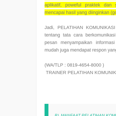
aplikatif, poweful praktek dan
mencapai hasil yang diinginkan (goa
Jadi, PELATIHAN KOMUNIKASI
tentang tata cara berkomunikasi
pesan menyampaikan informasi
mudah juga mendapat respon yang
(WA/TLP : 0819-4654-8000 )
TRAINER PELATIHAN KOMUNIKA
B). MANFAAT PELATIHAN KOM