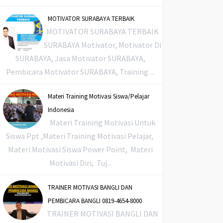
MOTIVATOR SURABAYA TERBAIK
MOTIVATOR SURABAYA TERBAIK
SURABAYA Motivator, Motivator Di
SURABAYA, Jasa Motivator SURABAYA,
Pembicara Motivator SURABAYA, Training ...
Materi Training Motivasi Siswa/Pelajar
Indonesia
Materi Training Motivasi Untuk
Siswa Ppt ,Materi Training Motivasi Pelajar,
Materi Motivasi Siswa Power Point, Materi
Motivasi Diri, Tuj...
TRAINER MOTIVASI BANGLI DAN
PEMBICARA BANGLI 0819-4654-8000
TRAINER MOTIVASI BANGLI DAN