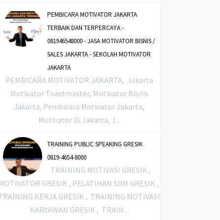
PEMBICARA MOTIVATOR JAKARTA
TERBAIK DAN TERPERCAYA -
081946548000 - JASA MOTIVATOR BISNIS /
SALES JAKARTA - SEKOLAH MOTIVATOR
JAKARTA
PEMBICARA MOTIVATOR JAKARTA, Jakarta
Motivator Toastmaster, Motivator Bisnis
Jakarta, Pembicara Motivator Jakarta,
Motivator Di Jakarta, J...
TRAINING PUBLIC SPEAKING GRESIK
0819-4654-8000
TRAINING MOTIVASI GRESIK ,
MOTIVATOR GRESIK , PELATIHAN SDM GRESIK ,
TRAINING KERJA GRESIK , TRAINING MOTIVASI
KARYAWAN GRESIK , TRAIN...