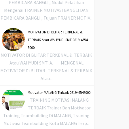
PEMBICARA BANGLI , Modul Pelatihan
Mengenai TRAINER MOTIVASI BANGLI DAN
PEMBICARA BANGLI , Tujuan TRAINER MOTIV...
MOTIVATOR DI BLITAR TERKENAL &
TERBAIK Atau WAHYUDI SMT 0819-4654-
8000
MOTIVATOR DI BLITAR TERKENAL & TERBAIK
Atau WAHYUDI SMT A. MENGENAL
MOTIVATOR Di BLITAR TERKENAL & TERBAIK
Atau...
Motivator MALANG Terbaik 081946548000
TRAINING MOTIVASI MALANG
TERBAIK Trainer Dan Motivator
Training Teambuilding Di MALANG, Training
Motivasi Teambuilding Kota MALANG Terp...